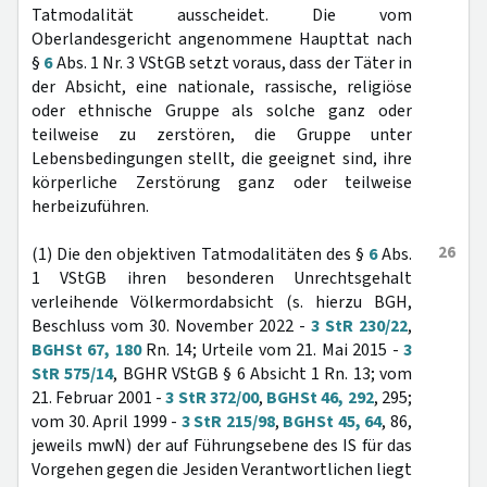
Tatmodalität ausscheidet. Die vom
Oberlandesgericht angenommene Haupttat nach
§
6
Abs. 1 Nr. 3 VStGB setzt voraus, dass der Täter in
der Absicht, eine nationale, rassische, religiöse
oder ethnische Gruppe als solche ganz oder
teilweise zu zerstören, die Gruppe unter
Lebensbedingungen stellt, die geeignet sind, ihre
körperliche Zerstörung ganz oder teilweise
herbeizuführen.
26
(1) Die den objektiven Tatmodalitäten des §
6
Abs.
1 VStGB ihren besonderen Unrechtsgehalt
verleihende Völkermordabsicht (s. hierzu BGH,
Beschluss vom 30. November 2022 -
3 StR 230/22
,
BGHSt 67, 180
Rn. 14; Urteile vom 21. Mai 2015 -
3
StR 575/14
, BGHR VStGB § 6 Absicht 1 Rn. 13; vom
21. Februar 2001 -
3 StR 372/00
,
BGHSt 46, 292
, 295;
vom 30. April 1999 -
3 StR 215/98
,
BGHSt 45, 64
, 86,
jeweils mwN) der auf Führungsebene des IS für das
Vorgehen gegen die Jesiden Verantwortlichen liegt