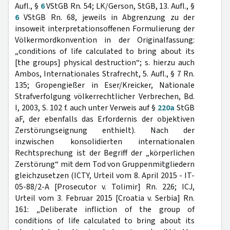
Aufl., §
6
VStGB Rn. 54; LK/Gerson, StGB, 13. Aufl., §
6
VStGB Rn. 68, jeweils in Abgrenzung zu der
insoweit interpretationsoffenen Formulierung der
Völkermordkonvention in der Originalfassung:
„conditions of life calculated to bring about its
[the groups] physical destruction“; s. hierzu auch
Ambos, Internationales Strafrecht, 5. Aufl., § 7 Rn.
135; Gropengießer in Eser/Kreicker, Nationale
Strafverfolgung völkerrechtlicher Verbrechen, Bd.
I, 2003, S. 102 f. auch unter Verweis auf §
220a
StGB
aF, der ebenfalls das Erfordernis der objektiven
Zerstörungseignung enthielt). Nach der
inzwischen konsolidierten internationalen
Rechtsprechung ist der Begriff der „körperlichen
Zerstörung“ mit dem Tod von Gruppenmitgliedern
gleichzusetzen (ICTY, Urteil vom 8. April 2015 - IT-
05-88/2-A [Prosecutor v. Tolimir] Rn. 226; ICJ,
Urteil vom 3. Februar 2015 [Croatia v. Serbia] Rn.
161: „Deliberate infliction of the group of
conditions of life calculated to bring about its