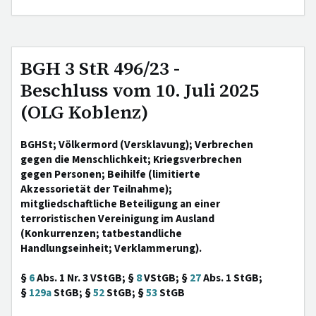
BGH 3 StR 496/23 -
Beschluss vom 10. Juli 2025
(OLG Koblenz)
BGHSt; Völkermord (Versklavung); Verbrechen
gegen die Menschlichkeit; Kriegsverbrechen
gegen Personen; Beihilfe (limitierte
Akzessorietät der Teilnahme);
mitgliedschaftliche Beteiligung an einer
terroristischen Vereinigung im Ausland
(Konkurrenzen; tatbestandliche
Handlungseinheit; Verklammerung).
§
6
Abs. 1 Nr. 3 VStGB; §
8
VStGB; §
27
Abs. 1 StGB;
§
129a
StGB; §
52
StGB; §
53
StGB