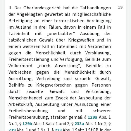
19
II. Das Oberlandesgericht hat die Tathandlungen
der Angeklagten gewertet als mitgliedschaftliche
Beteiligung an einer terroristischen Vereinigung
im Ausland in drei Fällen, davon in einem Fall in
Tateinheit mit „unerlaubter“ Ausübung der
tatsächlichen Gewalt über Kriegswaffen und in
einem weiteren Fall in Tateinheit mit Verbrechen
gegen die Menschlichkeit durch Versklavung,
Freiheitsentziehung und Verfolgung, Beihilfe zum
Völkermord „durch Ausrottung“, Beihilfe zu
Verbrechen gegen die Menschlichkeit durch
Ausrottung, Vertreibung und sexuelle Gewalt,
Beihilfe zu Kriegsverbrechen gegen Personen
durch sexuelle Gewalt und Vertreibung,
Menschenhandel zum Zweck der Ausbeutung der
Arbeitskraft, Ausbeutung unter Ausnutzung einer
Freiheitsberaubung und mit schwerer
Freiheitsberaubung, strafbar gemäß §
129a
Abs. 1
Nr. 1, §
129b
Abs. 1 Satz 1 und 2, §
233a
Abs. 1 Nr. 2, §
239
Abs. 1 und 3 Nr. 1, §
233
Abs. 1 Satz 1 StGB in der