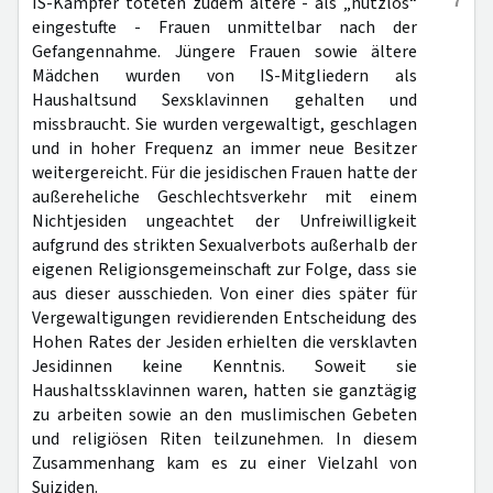
7
IS-Kämpfer töteten zudem ältere - als „nutzlos“
eingestufte - Frauen unmittelbar nach der
Gefangennahme. Jüngere Frauen sowie ältere
Mädchen wurden von IS-Mitgliedern als
Haushaltsund Sexsklavinnen gehalten und
missbraucht. Sie wurden vergewaltigt, geschlagen
und in hoher Frequenz an immer neue Besitzer
weitergereicht. Für die jesidischen Frauen hatte der
außereheliche Geschlechtsverkehr mit einem
Nichtjesiden ungeachtet der Unfreiwilligkeit
aufgrund des strikten Sexualverbots außerhalb der
eigenen Religionsgemeinschaft zur Folge, dass sie
aus dieser ausschieden. Von einer dies später für
Vergewaltigungen revidierenden Entscheidung des
Hohen Rates der Jesiden erhielten die versklavten
Jesidinnen keine Kenntnis. Soweit sie
Haushaltssklavinnen waren, hatten sie ganztägig
zu arbeiten sowie an den muslimischen Gebeten
und religiösen Riten teilzunehmen. In diesem
Zusammenhang kam es zu einer Vielzahl von
Suiziden.