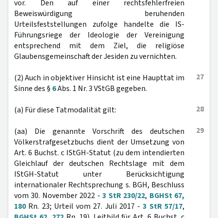
vor. Den auf einer rechtsfehlerfreien
Beweiswürdigung beruhenden
Urteilsfeststellungen zufolge handelte die IS-
Führungsriege der Ideologie der Vereinigung
entsprechend mit dem Ziel, die religiöse
Glaubensgemeinschaft der Jesiden zu vernichten.
27
(2) Auch in objektiver Hinsicht ist eine Haupttat im
Sinne des §
6
Abs. 1 Nr. 3 VStGB gegeben.
28
(a) Für diese Tatmodalität gilt:
29
(aa) Die genannte Vorschrift des deutschen
Völkerstrafgesetzbuchs dient der Umsetzung von
Art. 6 Buchst. c IStGH-Statut (zu dem intendierten
Gleichlauf der deutschen Rechtslage mit dem
IStGH-Statut unter Berücksichtigung
internationaler Rechtsprechung s. BGH, Beschluss
vom 30. November 2022 -
3 StR 230/22
,
BGHSt 67,
180
Rn. 23; Urteil vom 27. Juli 2017 -
3 StR 57/17
,
BGHSt 62, 272
Rn. 19). Leitbild für Art. 6 Buchst. c