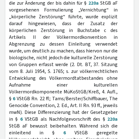
die zur Änderung der bis dahin für §
220a
StGB aF
vorgesehenen Formulierung „Vernichtung“ in
„körperliche Zerstörung“ führte, wurde explizit
darauf hingewiesen, dass der Zusatz der
körperlichen Zerstörung in Buchstabe c des
Artikels II der Völkermordkonvention in
Abgrenzung zu dessen Einleitung verwendet
wurde, um deutlich zu machen, dass hiervon nur die
biologische, nicht jedoch die kulturelle Zerstörung
von Gruppen erfasst werde (2. Dt. BT, 37. Sitzung
vom 8. Juli 1954, S. 1765; s. zur völkerrechtlichen
Entwicklung des Völkermordtatbestandes ohne
Aufnahme einer kulturellen
Völkermordkomponente MüKoStGB/Kreß, 4. Aufl.,
§
6
VStGB Rn. 22 ff.; Tams/Berster/Schiffbauer, The
Genocide Convention, 2. Ed., Art. II Rn. 93 ff., jeweils
mwN). Diese Differenzierung hat der Gesetzgeber
in §
6
VStGB als Nachfolgevorschrift des §
220a
StGB aF bewusst beibehalten. Während sich die
einleitend in §
6
VStGB geregelte