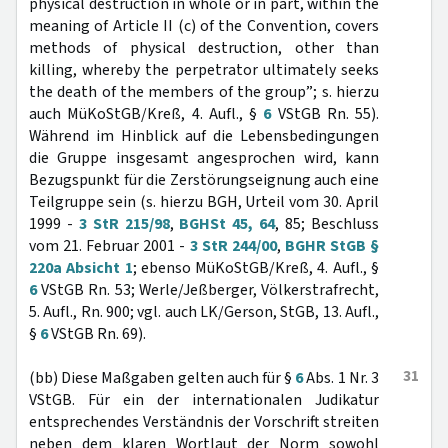
physical destruction in whole or in part, within the
meaning of Article II (c) of the Convention, covers
methods of physical destruction, other than
killing, whereby the perpetrator ultimately seeks
the death of the members of the group”; s. hierzu
auch MüKoStGB/Kreß, 4. Aufl., §
6
VStGB Rn. 55).
Während im Hinblick auf die Lebensbedingungen
die Gruppe insgesamt angesprochen wird, kann
Bezugspunkt für die Zerstörungseignung auch eine
Teilgruppe sein (s. hierzu BGH, Urteil vom 30. April
1999 -
3 StR 215/98
,
BGHSt 45, 64
, 85; Beschluss
vom 21. Februar 2001 -
3 StR 244/00
,
BGHR StGB §
220a Absicht 1
; ebenso MüKoStGB/Kreß, 4. Aufl., §
6
VStGB Rn. 53; Werle/Jeßberger, Völkerstrafrecht,
5. Aufl., Rn. 900; vgl. auch LK/Gerson, StGB, 13. Aufl.,
§
6
VStGB Rn. 69).
31
(bb) Diese Maßgaben gelten auch für §
6
Abs. 1 Nr. 3
VStGB. Für ein der internationalen Judikatur
entsprechendes Verständnis der Vorschrift streiten
neben dem klaren Wortlaut der Norm sowohl