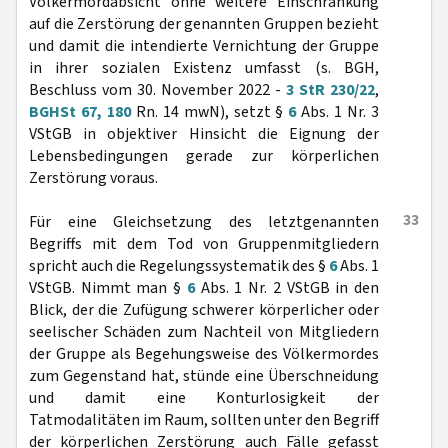
Völkermordabsicht ohne weitere Einschränkung
auf die Zerstörung der genannten Gruppen bezieht
und damit die intendierte Vernichtung der Gruppe
in ihrer sozialen Existenz umfasst (s. BGH,
Beschluss vom 30. November 2022 -
3 StR 230/22
,
BGHSt 67, 180
Rn. 14 mwN), setzt §
6
Abs. 1 Nr. 3
VStGB in objektiver Hinsicht die Eignung der
Lebensbedingungen gerade zur körperlichen
Zerstörung voraus.
33
Für eine Gleichsetzung des letztgenannten
Begriffs mit dem Tod von Gruppenmitgliedern
spricht auch die Regelungssystematik des §
6
Abs. 1
VStGB. Nimmt man §
6
Abs. 1 Nr. 2 VStGB in den
Blick, der die Zufügung schwerer körperlicher oder
seelischer Schäden zum Nachteil von Mitgliedern
der Gruppe als Begehungsweise des Völkermordes
zum Gegenstand hat, stünde eine Überschneidung
und damit eine Konturlosigkeit der
Tatmodalitäten im Raum, sollten unter den Begriff
der körperlichen Zerstörung auch Fälle gefasst