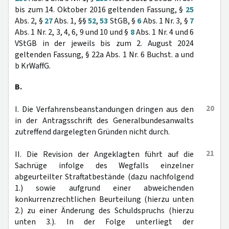
bis zum 14. Oktober 2016 geltenden Fassung, §
25
Abs. 2, §
27
Abs. 1, §§
52
,
53
StGB, §
6
Abs. 1 Nr. 3, §
7
Abs. 1 Nr. 2, 3, 4, 6, 9 und 10 und §
8
Abs. 1 Nr. 4 und 6
VStGB in der jeweils bis zum 2. August 2024
geltenden Fassung, § 22a Abs. 1 Nr. 6 Buchst. a und
b KrWaffG.
B.
20
I. Die Verfahrensbeanstandungen dringen aus den
in der Antragsschrift des Generalbundesanwalts
zutreffend dargelegten Gründen nicht durch.
21
II. Die Revision der Angeklagten führt auf die
Sachrüge infolge des Wegfalls einzelner
abgeurteilter Straftatbestände (dazu nachfolgend
1.) sowie aufgrund einer abweichenden
konkurrenzrechtlichen Beurteilung (hierzu unten
2.) zu einer Änderung des Schuldspruchs (hierzu
unten 3.). In der Folge unterliegt der