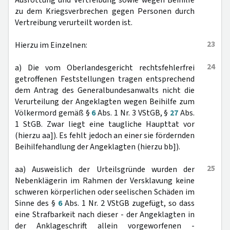
Ausrottung und Vertreibung sowie wegen Beihilfe
zu dem Kriegsverbrechen gegen Personen durch
Vertreibung verurteilt worden ist.
23
Hierzu im Einzelnen:
24
a) Die vom Oberlandesgericht rechtsfehlerfrei
getroffenen Feststellungen tragen entsprechend
dem Antrag des Generalbundesanwalts nicht die
Verurteilung der Angeklagten wegen Beihilfe zum
Völkermord gemäß §
6
Abs. 1 Nr. 3 VStGB, §
27
Abs.
1 StGB. Zwar liegt eine taugliche Haupttat vor
(hierzu aa]). Es fehlt jedoch an einer sie fördernden
Beihilfehandlung der Angeklagten (hierzu bb]).
25
aa) Ausweislich der Urteilsgründe wurden der
Nebenklägerin im Rahmen der Versklavung keine
schweren körperlichen oder seelischen Schäden im
Sinne des §
6
Abs. 1 Nr. 2 VStGB zugefügt, so dass
eine Strafbarkeit nach dieser - der Angeklagten in
der Anklageschrift allein vorgeworfenen -