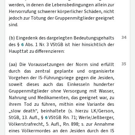
werden, in denen die Lebensbedingungen allein zur
Hervorrufung schwerer körperlicher Schäden, nicht
jedoch zur Tötung der Gruppenmitglieder geeignet
sind.
34
(b) Eingedenk des dargelegten Bedeutungsgehalts
des §
6
Abs. 1 Nr. 3 VStGB ist hier hinsichtlich der
Haupttat zu differenzieren:
35
(aa) Die Voraussetzungen der Norm sind erfüllt
durch das zentral geplante und organisierte
Vorgehen der IS-Führungsriege gegen die Jesiden,
soweit dieses auch das Einkesseln hunderter
Gruppenmitglieder ohne Versorgung mit Wasser,
Nahrung und Medikamenten, das geeignet war, zu
ihrem Tod zu führen, mithin eine Variante des
„slow death“, beinhaltete (s. hierzu LK/Gerson,
StGB, 13. Aufl., §
6
VStGB Rn. 71; Werle/Jeßberger,
Völkerstrafrecht, 5. Aufl., Rn. 898; s. zur Annahme
eines Völkermordes an den Jesiden durch den IS