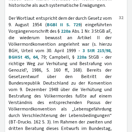
historische als auch systematische Erwägungen.
32
Der Wortlaut entspricht dem der durch Gesetz vom
9. August 1954 (
BGBl II S. 729
) eingeführten
Vorgängervorschrift des §
220a
Abs. 1 Nr. 3 StGB aF,
die wiederum bewusst an Artikel II der
Völkermordkonvention angelehnt war (s. hierzu
BGH, Urteil vom 30. April 1999 -
3 StR 215/98
,
BGHSt 45, 64
, 79; Campbell, §
220a
StGB - der
richtige Weg zur Verhütung und Bestrafung von
Genozid?, 1986, S. 160 ff., 168). Bereits der
Gesetzentwurf über den Beitritt der
Bundesrepublik Deutschland zu der Konvention
vom 9. Dezember 1948 über die Verhütung und
Bestrafung des Völkermordes fußte auf einem
Verständnis des entsprechenden Passus der
Völkermordkonvention als „Lebensgefährdung
durch Verschlechterung der Lebensbedingungen“
(BT-Drucks. 162 S. 3). Im Rahmen der zweiten und
dritten Beratung dieses Entwurfs im Bundestag,