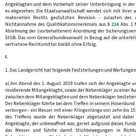
Angeklagten und dem Vorbehalt seiner Unterbringung in der
es abgesehen. Die Staatsanwaltschaft wendet sich mit ihrer a
materiellen Rechts gestützten Revision - zulasten des
Nichtannahme des Qualifikationsmerkmals aus §
224
Abs. 1 
Ablehnung der (vorbehaltenen) Anordnung der Sicherungsv
StGB. Das vom Generalbundesanwalt in Bezug auf die unterb
vertretene Rechtsmittel bleibt ohne Erfolg.
I.
1. Das Landgericht hat folgende Feststellungen und Wertungen 
a) Am Abend des 1. August 2019 trafen sich der Angeklagte un
revidierende Mitangeklagte, sowie der Nebenkläger zu einer Aus
zwischen dem Mitangeklagten und dem Nebenkläger bestehend
Der Nebenkläger führte bei dem Treffen in seinem Hosenbund 
verborgen - ein Messer mit einer Klingenlänge von zehn bis 1
des Treffens wurde der Nebenkläger abgetastet und dabei
Angeklagte, der unbewaffnet war, geriet aufgrund dieses Funds
das Messer und führte damit Stichbewegungen in Richt