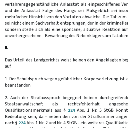
verfahrensgegenständliche Anlasstat als eingeschliffenes Ve
und die Anlasstat Folge des Hangs sei. Maßgeblich sei insow
mehrfacher Hinsicht von den Vortaten abweiche. Die Tat zum
sei nicht einem Sachverhalt entsprungen, der in der kriminelle
sondern stelle sich als eine spontane, situative Reaktion au
unvorhergesehene - Bewaffnung des Nebenklägers am Tatabend
II.
Das Urteil des Landgerichts weist keinen den Angeklagten b
auf.
1. Der Schuldspruch wegen gefährlicher Körperverletzung ist 
beanstanden.
2. Auch der Strafausspruch begegnet keinen durchgreifen
Staatsanwaltschaft als rechtsfehlerhaft anges
Qualifikationsmerkmals aus §
224
Abs. 1 Nr. 5 StGB könnte
Bedeutung sein, da - neben den von der Strafkammer ange
nach §
224
Abs. 1 Nr. 2 und Nr. 4 StGB - ein weiteres Qualifik