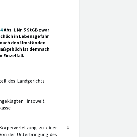
24
Abs. 1 Nr. 5 StGB zwar
ächlich in Lebensgefahr
r nach den Umständen
 Maßgeblich ist demnach
 Einzelfall.
teil des Landgerichts
ngeklagten insoweit
kasse.
1
Körperverletzung zu einer
 Von der Unterbringung des