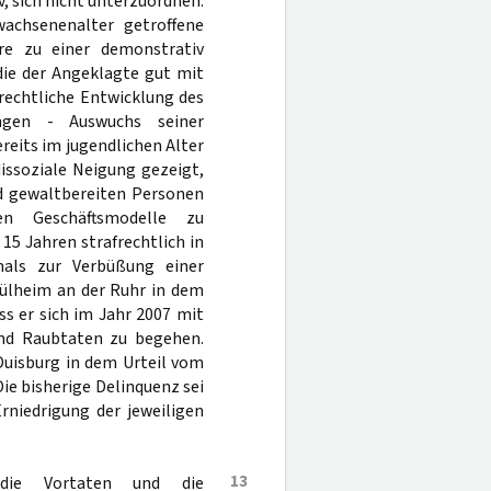
, sich nicht unterzuordnen.
wachsenenalter getroffene
hre zu einer demonstrativ
die der Angeklagte gut mit
rechtliche Entwicklung des
ungen - Auswuchs seiner
reits im jugendlichen Alter
dissoziale Neigung gezeigt,
d gewaltbereiten Personen
en Geschäftsmodelle zu
15 Jahren strafrechtlich in
als zur Verbüßung einer
Mülheim an der Ruhr in dem
ss er sich im Jahr 2007 mit
d Raubtaten zu begehen.
Duisburg in dem Urteil vom
Die bisherige Delinquenz sei
rniedrigung der jeweiligen
13
 die Vortaten und die