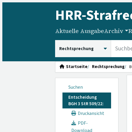
HRR
-Strafre
Aktuelle Ausgabe
Archiv
R
HRRS durchsuchen
Startseite
Rechtsprechung
B
Suchen
Entscheidung
BGH 3 StR 509/22:
Druckansicht
PDF-
Download