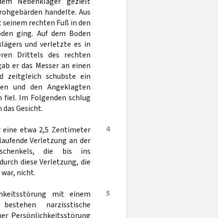
 dem Nebenkläger gezielt
Drohgebärden handelte. Aus
t seinem rechten Fuß in den
Boden ging. Auf dem Boden
lägers und verletzte es in
en Drittels des rechten
gab er das Messer an einen
 zeitgleich schubste ein
sen und den Angeklagten
 fiel. Im Folgenden schlug
 das Gesicht.
4
r eine etwa 2,5 Zentimeter
laufende Verletzung an der
schenkels, die bis ins
urch diese Verletzung, die
war, nicht.
5
chkeitsstörung mit einem
bestehen narzisstische
ner Persönlichkeitsstörung