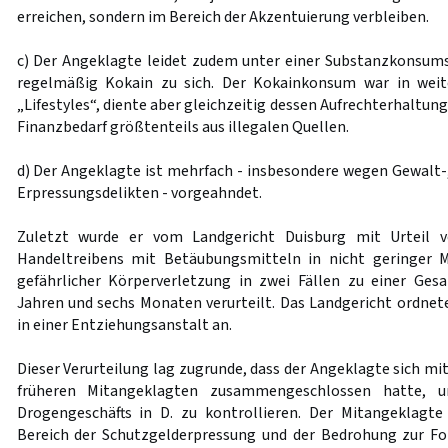
erreichen, sondern im Bereich der Akzentuierung verbleiben.
c) Der Angeklagte leidet zudem unter einer Substanzkonsum
regelmäßig Kokain zu sich. Der Kokainkonsum war in weit
„Lifestyles“, diente aber gleichzeitig dessen Aufrechterhaltun
Finanzbedarf größtenteils aus illegalen Quellen.
d) Der Angeklagte ist mehrfach - insbesondere wegen Gewalt-
Erpressungsdelikten - vorgeahndet.
Zuletzt wurde er vom Landgericht Duisburg mit Urteil 
Handeltreibens mit Betäubungsmitteln in nicht geringer 
gefährlicher Körperverletzung in zwei Fällen zu einer Gesa
Jahren und sechs Monaten verurteilt. Das Landgericht ordne
in einer Entziehungsanstalt an.
Dieser Verurteilung lag zugrunde, dass der Angeklagte sich m
früheren Mitangeklagten zusammengeschlossen hatte, 
Drogengeschäfts in D. zu kontrollieren. Der Mitangeklagt
Bereich der Schutzgelderpressung und der Bedrohung zur Fo