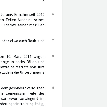
6
störung. Er nahm seit 2010
en Teilen Ausdruck seines
g. Er deckte seinen massiven
7
, aber etwa auch Raub- und
8
von 10. März 2014 wegen
Menge in sechs Fällen und
mtfreiheitsstrafe von fünf
te zudem die Unterbringung
9
it dem gesondert verfolgten
um gemeinsam Teile des
e war zuvor vorwiegend im
rderungseintreibung tätig,