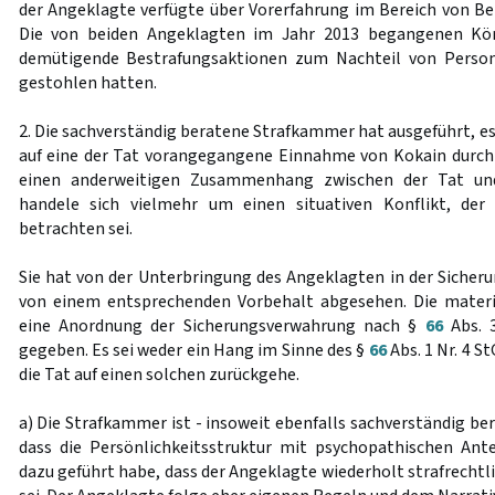
der Angeklagte verfügte über Vorerfahrung im Bereich von B
Die von beiden Angeklagten im Jahr 2013 begangenen Kör
demütigende Bestrafungsaktionen zum Nachteil von Person
gestohlen hatten.
2. Die sachverständig beratene Strafkammer hat ausgeführt, e
auf eine der Tat vorangegangene Einnahme von Kokain durch
einen anderweitigen Zusammenhang zwischen der Tat u
handele sich vielmehr um einen situativen Konflikt, der
betrachten sei.
Sie hat von der Unterbringung des Angeklagten in der Siche
von einem entsprechenden Vorbehalt abgesehen. Die materi
eine Anordnung der Sicherungsverwahrung nach §
66
Abs. 3
gegeben. Es sei weder ein Hang im Sinne des §
66
Abs. 1 Nr. 4 S
die Tat auf einen solchen zurückgehe.
a) Die Strafkammer ist - insoweit ebenfalls sachverständig b
dass die Persönlichkeitsstruktur mit psychopathischen Ant
dazu geführt habe, dass der Angeklagte wiederholt strafrechtl