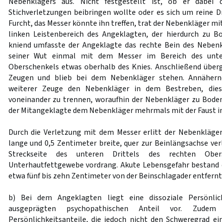
Nebenklägers aus. Nicht festgestellt ist, ob er dabei
Stichverletzungen beibringen wollte oder es sich um reine 
Furcht, das Messer könnte ihn treffen, trat der Nebenkläger mi
linken Leistenbereich des Angeklagten, der hierdurch zu 
kniend umfasste der Angeklagte das rechte Bein des Nebenk
seiner Wut einmal mit dem Messer im Bereich des unter
Oberschenkels etwas oberhalb des Knies. Anschließend über
Zeugen und blieb bei dem Nebenkläger stehen. Annähernd
weiterer Zeuge den Nebenkläger in dem Bestreben, die
voneinander zu trennen, woraufhin der Nebenkläger zu Boden
der Mitangeklagte dem Nebenkläger mehrmals mit der Faust in
Durch die Verletzung mit dem Messer erlitt der Nebenkläge
lange und 0,5 Zentimeter breite, quer zur Beinlängsachse ver
Streckseite des unteren Drittels des rechten Ober
Unterhautfettgewebe vordrang. Akute Lebensgefahr bestand d
etwa fünf bis zehn Zentimeter von der Beinschlagader entfernt 
b) Bei dem Angeklagten liegt eine dissoziale Persönli
ausgeprägten psychopathischen Anteil vor. Zudem 
Persönlichkeitsanteile, die jedoch nicht den Schweregrad ei