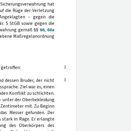
 Sicherungsverwahrung hat
uf die Rüge der Verletzung
 Angeklagten - gegen die
Nr. 5 StGB sowie gegen die
erwahrung gemäß §§
66
,
66a
liebene Maßregelanordnung
2
getroffen:
3
d dessen Bruder, der nicht
sprache. Ziel war es, einen
en Konflikt zu schlichten.
- unter der Oberbekleidung
5 Zentimeter mit. Zu Beginn
 das Messer gefunden. Der
 stark in Rage. Er erlangte
ung des Oberkörpers des