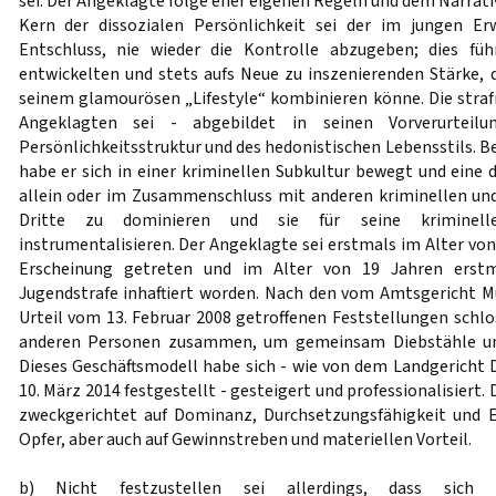
sei. Der Angeklagte folge eher eigenen Regeln und dem Narrativ
Kern der dissozialen Persönlichkeit sei der im jungen Er
Entschluss, nie wieder die Kontrolle abzugeben; dies fü
entwickelten und stets aufs Neue zu inszenierenden Stärke, 
seinem glamourösen „Lifestyle“ kombinieren könne. Die straf
Angeklagten sei - abgebildet in seinen Vorverurteil
Persönlichkeitsstruktur und des hedonistischen Lebensstils. Be
habe er sich in einer kriminellen Subkultur bewegt und eine 
allein oder im Zusammenschluss mit anderen kriminellen un
Dritte zu dominieren und sie für seine kriminell
instrumentalisieren. Der Angeklagte sei erstmals im Alter von 
Erscheinung getreten und im Alter von 19 Jahren erstm
Jugendstrafe inhaftiert worden. Nach den vom Amtsgericht 
Urteil vom 13. Februar 2008 getroffenen Feststellungen schlo
anderen Personen zusammen, um gemeinsam Diebstähle un
Dieses Geschäftsmodell habe sich - wie von dem Landgericht 
10. März 2014 festgestellt - gesteigert und professionalisiert. 
zweckgerichtet auf Dominanz, Durchsetzungsfähigkeit und E
Opfer, aber auch auf Gewinnstreben und materiellen Vorteil.
b) Nicht festzustellen sei allerdings, dass sich