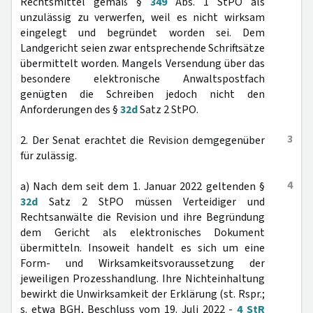
Rechtsmittel gemäß §
349
Abs. 1 StPO als
unzulässig zu verwerfen, weil es nicht wirksam
eingelegt und begründet worden sei. Dem
Landgericht seien zwar entsprechende Schriftsätze
übermittelt worden. Mangels Versendung über das
besondere elektronische Anwaltspostfach
genügten die Schreiben jedoch nicht den
Anforderungen des §
32d
Satz 2 StPO.
3
2. Der Senat erachtet die Revision demgegenüber
für zulässig.
4
a) Nach dem seit dem 1. Januar 2022 geltenden §
32d
Satz 2 StPO müssen Verteidiger und
Rechtsanwälte die Revision und ihre Begründung
dem Gericht als elektronisches Dokument
übermitteln. Insoweit handelt es sich um eine
Form- und Wirksamkeitsvoraussetzung der
jeweiligen Prozesshandlung. Ihre Nichteinhaltung
bewirkt die Unwirksamkeit der Erklärung (st. Rspr.;
s. etwa BGH, Beschluss vom 19. Juli 2022 -
4 StR