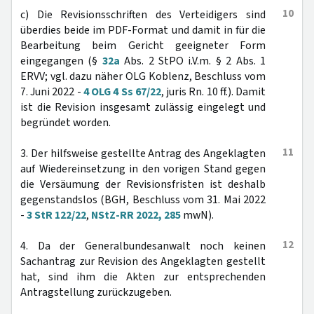
10
c) Die Revisionsschriften des Verteidigers sind
überdies beide im PDF-Format und damit in für die
Bearbeitung beim Gericht geeigneter Form
eingegangen (§
32a
Abs. 2 StPO i.V.m. § 2 Abs. 1
ERVV; vgl. dazu näher OLG Koblenz, Beschluss vom
7. Juni 2022 -
4 OLG 4 Ss 67/22
, juris Rn. 10 ff.). Damit
ist die Revision insgesamt zulässig eingelegt und
begründet worden.
11
3. Der hilfsweise gestellte Antrag des Angeklagten
auf Wiedereinsetzung in den vorigen Stand gegen
die Versäumung der Revisionsfristen ist deshalb
gegenstandslos (BGH, Beschluss vom 31. Mai 2022
-
3 StR 122/22
,
NStZ-RR 2022, 285
mwN).
12
4. Da der Generalbundesanwalt noch keinen
Sachantrag zur Revision des Angeklagten gestellt
hat, sind ihm die Akten zur entsprechenden
Antragstellung zurückzugeben.