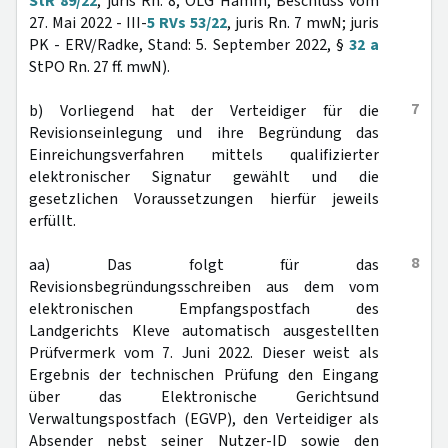
StR 89/22
, juris Rn. 8; OLG Hamm, Beschluss vom
27. Mai 2022 - III-
5 RVs 53/22
, juris Rn. 7 mwN; juris
PK - ERV/Radke, Stand: 5. September 2022, §
32 a
StPO Rn. 27 ff. mwN).
7
b) Vorliegend hat der Verteidiger für die
Revisionseinlegung und ihre Begründung das
Einreichungsverfahren mittels qualifizierter
elektronischer Signatur gewählt und die
gesetzlichen Voraussetzungen hierfür jeweils
erfüllt.
8
aa) Das folgt für das
Revisionsbegründungsschreiben aus dem vom
elektronischen Empfangspostfach des
Landgerichts Kleve automatisch ausgestellten
Prüfvermerk vom 7. Juni 2022. Dieser weist als
Ergebnis der technischen Prüfung den Eingang
über das Elektronische Gerichtsund
Verwaltungspostfach (EGVP), den Verteidiger als
Absender nebst seiner Nutzer-ID sowie den