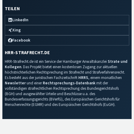
TEILEN
LinkedIn
Xing
Facebook
HRR-STRAFRECHT.DE
HRR-Strafrecht.de ist ein Service der Hamburger Anwaltskanzlei
Strate und
Kollegen
. Das Projekt bietet einen kostenlosen Zugang zur aktuellen
höchstrichterlichen Rechtsprechung im Strafrecht und Strafverfahrensrecht.
Es besteht aus der juristischen Fachzeitschrift
HRRS
, einem monatlichen
Newsletter
und einer
Rechtsprechungs-Datenbank
mit der
vollständigen strafrechtlichen Rechtsprechung des Bundesgerichtshofs
(BGH) und ausgewählter Urteile und Beschlüsse u.a. des
Bundesverfassungsgerichts (BVerfG), des Europäischen Gerichtshofs für
Menschenrechte (EGMR) und des Europäischen Gerichtshofs (EuGH).
Impressum
·
Datenschutz