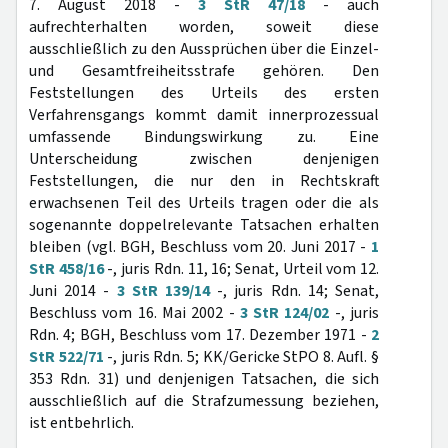
7. August 2018 -
3 StR 47/18
- auch
aufrechterhalten worden, soweit diese
ausschließlich zu den Aussprüchen über die Einzel-
und Gesamtfreiheitsstrafe gehören. Den
Feststellungen des Urteils des ersten
Verfahrensgangs kommt damit innerprozessual
umfassende Bindungswirkung zu. Eine
Unterscheidung zwischen denjenigen
Feststellungen, die nur den in Rechtskraft
erwachsenen Teil des Urteils tragen oder die als
sogenannte doppelrelevante Tatsachen erhalten
bleiben (vgl. BGH, Beschluss vom 20. Juni 2017 -
1
StR 458/16
-, juris Rdn. 11, 16; Senat, Urteil vom 12.
Juni 2014 -
3 StR 139/14
-, juris Rdn. 14; Senat,
Beschluss vom 16. Mai 2002 -
3 StR 124/02
-, juris
Rdn. 4; BGH, Beschluss vom 17. Dezember 1971 -
2
StR 522/71
-, juris Rdn. 5; KK/Gericke StPO 8. Aufl. §
353 Rdn. 31) und denjenigen Tatsachen, die sich
ausschließlich auf die Strafzumessung beziehen,
ist entbehrlich.