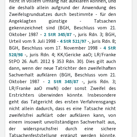
nicht in vollem Umfang hat aufklären können, und
die deshalb allein aufgrund der Anwendung des
Zweifelsgrundsatzes durch bestimmte - für den
Angeklagten günstige - Tatsachen
gekennzeichnet sind (BGH, Beschluss vom 21.
Oktober 1987 -
2 StR 345/87
-, juris Rdn. 3; BGH,
Urteil vom 9. Juli 1998 -
4 StR 521/97
-, juris Rdn. 8;
BGH, Beschluss vom 17. November 1998 -
4 StR
528/98
-, juris Rdn. 4; KK/Gericke aaO; LR/Franke
StPO 26. Aufl. 2012 § 353 Rdn. 30). Dies gilt auch
dann, wenn der neue Tatrichter den zweifelhaften
Sachverhalt aufklären (BGH, Beschluss vom 21.
Oktober 1987 -
2 StR 345/87
-, juris Rdn. 3;
LR/Franke aaO mwN) oder sonst Zweifel des
Erstrichters überwinden könnte. Insbesondere
geht das Tatgericht des ersten Verfahrensgangs
nicht allein dadurch, dass es eine Tatsache nicht
zweifelsfrei aufklärt oder aufklären kann, von
einem insoweit unvollständigen Sachverhalt aus,
der widerspruchsfrei durch eine sichere
Tatsachenfeststellung ergänzt werden könnte.