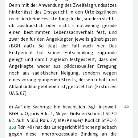
Denn mit der Anwendung des Zweifelsgrundsatzes
hinterlässt das Erstgericht in den Urteilsgründen
rechtlich keine Feststellungslücke, sondern stellt -
ob ausdrücklich oder nicht - notwendig gerade
einen bestimmten Lebenssachverhalt fest, und
zwar den für den Angeklagten jeweils günstigsten
(BGH aaO). So liegt der Fall auch hier. Das
Erstgericht hat seiner Entscheidung zugrunde
gelegt und damit zugleich festgestellt, dass der
Angeklagte weder aus pädosexueller Erregung
noch aus sadistischer Neigung, sondern wegen
eines vorangegangenen Streits, dessen Inhalt und
Ablauf unklar geblieben ist, getötet hat (Ersturteil
UA S. 67).
25
d) Auf die Sachrüge hin beachtlich (vgl. insoweit
BGH aaO, juris Rdn. 1; Meyer-Goßner/Schmitt StPO
62. Aufl. § 353 Rdn. 22; MK/Knauer/ Kudlich StPO §
353
Rdn. 49) hat das Landgericht Mönchengladbach
gegen diese innerprozessuale Bindung an die