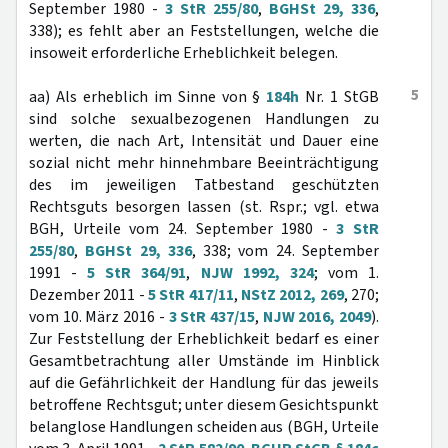
September 1980 -
3 StR 255/80
,
BGHSt 29, 336
,
338); es fehlt aber an Feststellungen, welche die
insoweit erforderliche Erheblichkeit belegen.
5
aa) Als erheblich im Sinne von §
184h
Nr. 1 StGB
sind solche sexualbezogenen Handlungen zu
werten, die nach Art, Intensität und Dauer eine
sozial nicht mehr hinnehmbare Beeinträchtigung
des im jeweiligen Tatbestand geschützten
Rechtsguts besorgen lassen (st. Rspr.; vgl. etwa
BGH, Urteile vom 24. September 1980 -
3 StR
255/80
,
BGHSt 29, 336
, 338; vom 24. September
1991 -
5 StR 364/91
,
NJW 1992, 324
; vom 1.
Dezember 2011 -
5 StR 417/11
,
NStZ 2012, 269
, 270;
vom 10. März 2016 -
3 StR 437/15
,
NJW 2016, 2049
).
Zur Feststellung der Erheblichkeit bedarf es einer
Gesamtbetrachtung aller Umstände im Hinblick
auf die Gefährlichkeit der Handlung für das jeweils
betroffene Rechtsgut; unter diesem Gesichtspunkt
belanglose Handlungen scheiden aus (BGH, Urteile