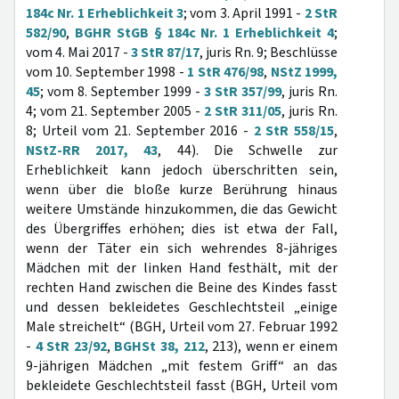
184c Nr. 1 Erheblichkeit 3
; vom 3. April 1991 -
2 StR
582/90
,
BGHR StGB § 184c Nr. 1 Erheblichkeit 4
;
vom 4. Mai 2017 -
3 StR 87/17
, juris Rn. 9; Beschlüsse
vom 10. September 1998 -
1 StR 476/98
,
NStZ 1999,
45
; vom 8. September 1999 -
3 StR 357/99
, juris Rn.
4; vom 21. September 2005 -
2 StR 311/05
, juris Rn.
8; Urteil vom 21. September 2016 -
2 StR 558/15
,
NStZ-RR 2017, 43
, 44). Die Schwelle zur
Erheblichkeit kann jedoch überschritten sein,
wenn über die bloße kurze Berührung hinaus
weitere Umstände hinzukommen, die das Gewicht
des Übergriffes erhöhen; dies ist etwa der Fall,
wenn der Täter ein sich wehrendes 8-jähriges
Mädchen mit der linken Hand festhält, mit der
rechten Hand zwischen die Beine des Kindes fasst
und dessen bekleidetes Geschlechtsteil „einige
Male streichelt“ (BGH, Urteil vom 27. Februar 1992
-
4 StR 23/92
,
BGHSt 38, 212
, 213), wenn er einem
9-jährigen Mädchen „mit festem Griff“ an das
bekleidete Geschlechtsteil fasst (BGH, Urteil vom