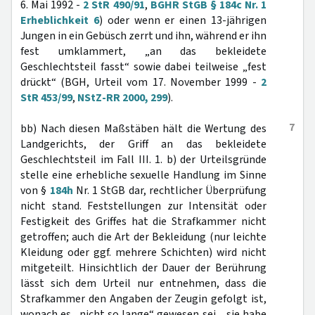
6. Mai 1992 -
2 StR 490/91
,
BGHR StGB § 184c Nr. 1
Erheblichkeit 6
) oder wenn er einen 13-jährigen
Jungen in ein Gebüsch zerrt und ihn, während er ihn
fest umklammert, „an das bekleidete
Geschlechtsteil fasst“ sowie dabei teilweise „fest
drückt“ (BGH, Urteil vom 17. November 1999 -
2
StR 453/99
,
NStZ-RR 2000, 299
).
7
bb) Nach diesen Maßstäben hält die Wertung des
Landgerichts, der Griff an das bekleidete
Geschlechtsteil im Fall III. 1. b) der Urteilsgründe
stelle eine erhebliche sexuelle Handlung im Sinne
von §
184h
Nr. 1 StGB dar, rechtlicher Überprüfung
nicht stand. Feststellungen zur Intensität oder
Festigkeit des Griffes hat die Strafkammer nicht
getroffen; auch die Art der Bekleidung (nur leichte
Kleidung oder ggf. mehrere Schichten) wird nicht
mitgeteilt. Hinsichtlich der Dauer der Berührung
lässt sich dem Urteil nur entnehmen, dass die
Strafkammer den Angaben der Zeugin gefolgt ist,
wonach es „nicht so lange“ gewesen sei, „sie habe