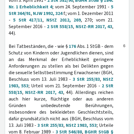
vom 3. April 1991 -
2 StR 582/90
,
BGHR StGB § 184c
Nr. 1 Erheblichkeit 4
; vom 24. September 1991 -
5
StR 364/91
,
NJW 1992, 324
f.; vom 1. Dezember 2011
-
5 StR 417/11
,
NStZ 2012, 269
, 270; vom 21.
September 2016 -
2 StR 558/15
,
NStZ-RR 2017, 43
,
44).
6
Bei Tatbeständen, die - wie §
176
Abs. 1 StGB - dem
Schutz von Kindern oder Jugendlichen dienen, sind
an das Merkmal der Erheblichkeit geringere
Anforderungen zu stellen als bei Delikten gegen
die sexuelle Selbstbestimmung Erwachsener (BGH,
Beschluss vom 13. Juli 1983 -
3 StR 255/83
,
NStZ
1983, 553
; Urteil vom 21. September 2016 -
2 StR
558/15
,
NStZ-RR 2017, 43
, 44). Allerdings reichen
auch hier kurze, flüchtige oder aus anderen
Gründen unbedeutende Berührungen,
insbesondere des bekleideten Geschlechtsteils,
dafür grundsätzlich nicht aus (BGH, Beschluss vom
13. Juli 1983 -
3 StR 255/83
,
NStZ 1983, 553
; Urteile
vom 8. Februar 1989 -
3 StR 546/88
,
BGHR StGB §