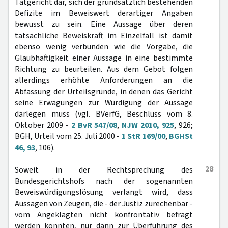
Tatgericht dar, sich der grundsätzlich bestehenden
Defizite im Beweiswert derartiger Angaben
bewusst zu sein. Eine Aussage über deren
tatsächliche Beweiskraft im Einzelfall ist damit
ebenso wenig verbunden wie die Vorgabe, die
Glaubhaftigkeit einer Aussage in eine bestimmte
Richtung zu beurteilen. Aus dem Gebot folgen
allerdings erhöhte Anforderungen an die
Abfassung der Urteilsgründe, in denen das Gericht
seine Erwägungen zur Würdigung der Aussage
darlegen muss (vgl. BVerfG, Beschluss vom 8.
Oktober 2009 -
2 BvR 547/08
,
NJW 2010, 925
, 926;
BGH, Urteil vom 25. Juli 2000 -
1 StR 169/00
,
BGHSt
46, 93
, 106).
28
Soweit in der Rechtsprechung des
Bundesgerichtshofs nach der sogenannten
Beweiswürdigungslösung verlangt wird, dass
Aussagen von Zeugen, die - der Justiz zurechenbar -
vom Angeklagten nicht konfrontativ befragt
werden konnten, nur dann zur Überführung des