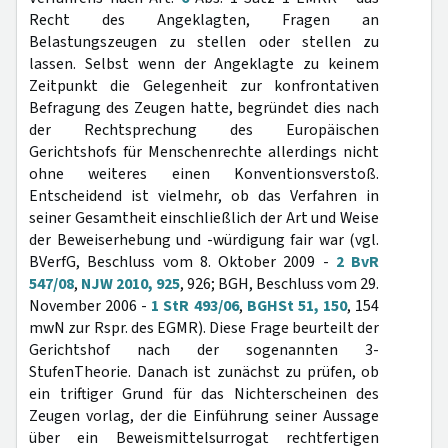
Recht des Angeklagten, Fragen an
Belastungszeugen zu stellen oder stellen zu
lassen. Selbst wenn der Angeklagte zu keinem
Zeitpunkt die Gelegenheit zur konfrontativen
Befragung des Zeugen hatte, begründet dies nach
der Rechtsprechung des Europäischen
Gerichtshofs für Menschenrechte allerdings nicht
ohne weiteres einen Konventionsverstoß.
Entscheidend ist vielmehr, ob das Verfahren in
seiner Gesamtheit einschließlich der Art und Weise
der Beweiserhebung und -würdigung fair war (vgl.
BVerfG, Beschluss vom 8. Oktober 2009 -
2 BvR
547/08
,
NJW 2010, 925
, 926; BGH, Beschluss vom 29.
November 2006 -
1 StR 493/06
,
BGHSt 51, 150
, 154
mwN zur Rspr. des EGMR). Diese Frage beurteilt der
Gerichtshof nach der sogenannten 3-
StufenTheorie. Danach ist zunächst zu prüfen, ob
ein triftiger Grund für das Nichterscheinen des
Zeugen vorlag, der die Einführung seiner Aussage
über ein Beweismittelsurrogat rechtfertigen