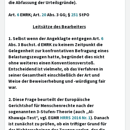
die Abfassung der Urteilsgründe).
Art.
6
EMRK; Art.
20
Abs. 3 GG; §
251
StPO
Leitsätze des Bearbeiters
1. Selbst wenn der Angeklagte entgegen Art.
6
Abs. 3 Buchst. d EMRK zu keinem Zeitpunkt die
Gelegenheit zur konfrontativen Befragung eines
Belastungszeugen hatte, begründet dies nicht
ohne weiteres einen Konventionsverstoß.
Entscheidend ist vielmehr, ob das Verfahren in
seiner Gesamtheit einschließlich der Art und
Weise der Beweiserhebung und -würdigung fair
war.
2. Diese Frage beurteilt der Europäische
Gerichtshof für Menschenrechte nach der
sogenannten 3-Stufen-Theorie (auch „Al-
Khawaja-Test“, vgl. EGMR
HRRS 2016 Nr. 1
). Danach
ist zunächst zu prüfen, ob ein triftiger Grund für