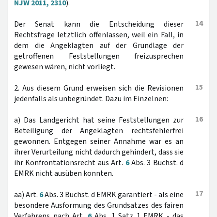
NJW 2011, 2310
).
14
Der Senat kann die Entscheidung dieser
Rechtsfrage letztlich offenlassen, weil ein Fall, in
dem die Angeklagten auf der Grundlage der
getroffenen Feststellungen freizusprechen
gewesen wären, nicht vorliegt.
15
2. Aus diesem Grund erweisen sich die Revisionen
jedenfalls als unbegründet. Dazu im Einzelnen:
16
a) Das Landgericht hat seine Feststellungen zur
Beteiligung der Angeklagten rechtsfehlerfrei
gewonnen. Entgegen seiner Annahme war es an
ihrer Verurteilung nicht dadurch gehindert, dass sie
ihr Konfrontationsrecht aus Art.
6
Abs. 3 Buchst. d
EMRK nicht ausüben konnten.
17
aa) Art.
6
Abs. 3 Buchst. d EMRK garantiert - als eine
besondere Ausformung des Grundsatzes des fairen
Verfahrens nach Art.
6
Abs. 1 Satz 1 EMRK - das