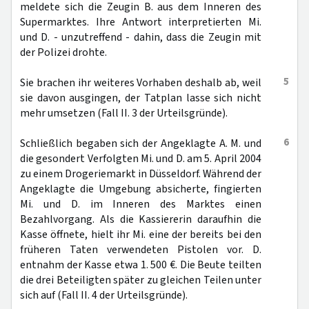
meldete sich die Zeugin B. aus dem Inneren des
Supermarktes. Ihre Antwort interpretierten Mi.
und D. - unzutreffend - dahin, dass die Zeugin mit
der Polizei drohte.
5
Sie brachen ihr weiteres Vorhaben deshalb ab, weil
sie davon ausgingen, der Tatplan lasse sich nicht
mehr umsetzen (Fall II. 3 der Urteilsgründe).
6
Schließlich begaben sich der Angeklagte A. M. und
die gesondert Verfolgten Mi. und D. am 5. April 2004
zu einem Drogeriemarkt in Düsseldorf. Während der
Angeklagte die Umgebung absicherte, fingierten
Mi. und D. im Inneren des Marktes einen
Bezahlvorgang. Als die Kassiererin daraufhin die
Kasse öffnete, hielt ihr Mi. eine der bereits bei den
früheren Taten verwendeten Pistolen vor. D.
entnahm der Kasse etwa 1. 500 €. Die Beute teilten
die drei Beteiligten später zu gleichen Teilen unter
sich auf (Fall II. 4 der Urteilsgründe).