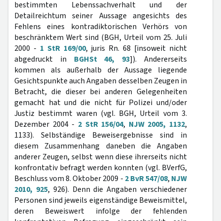
bestimmten Lebenssachverhalt und der
Detailreichtum seiner Aussage angesichts des
Fehlens eines kontradiktorischen Verhörs von
beschränktem Wert sind (BGH, Urteil vom 25. Juli
2000 -
1 StR 169/00
, juris Rn. 68 [insoweit nicht
abgedruckt in
BGHSt 46, 93
]). Andererseits
kommen als außerhalb der Aussage liegende
Gesichtspunkte auch Angaben desselben Zeugen in
Betracht, die dieser bei anderen Gelegenheiten
gemacht hat und die nicht für Polizei und/oder
Justiz bestimmt waren (vgl. BGH, Urteil vom 3.
Dezember 2004 -
2 StR 156/04
,
NJW 2005, 1132
,
1133). Selbständige Beweisergebnisse sind in
diesem Zusammenhang daneben die Angaben
anderer Zeugen, selbst wenn diese ihrerseits nicht
konfrontativ befragt werden konnten (vgl. BVerfG,
Beschluss vom 8. Oktober 2009 -
2 BvR 547/08
,
NJW
2010, 925
, 926). Denn die Angaben verschiedener
Personen sind jeweils eigenständige Beweismittel,
deren Beweiswert infolge der fehlenden