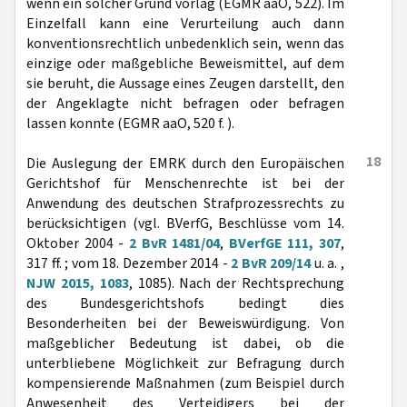
wenn ein solcher Grund vorlag (EGMR aaO, 522). Im
Einzelfall kann eine Verurteilung auch dann
konventionsrechtlich unbedenklich sein, wenn das
einzige oder maßgebliche Beweismittel, auf dem
sie beruht, die Aussage eines Zeugen darstellt, den
der Angeklagte nicht befragen oder befragen
lassen konnte (EGMR aaO, 520 f. ).
18
Die Auslegung der EMRK durch den Europäischen
Gerichtshof für Menschenrechte ist bei der
Anwendung des deutschen Strafprozessrechts zu
berücksichtigen (vgl. BVerfG, Beschlüsse vom 14.
Oktober 2004 -
2 BvR 1481/04
,
BVerfGE 111, 307
,
317 ff. ; vom 18. Dezember 2014 -
2 BvR 209/14
u. a. ,
NJW 2015, 1083
, 1085). Nach der Rechtsprechung
des Bundesgerichtshofs bedingt dies
Besonderheiten bei der Beweiswürdigung. Von
maßgeblicher Bedeutung ist dabei, ob die
unterbliebene Möglichkeit zur Befragung durch
kompensierende Maßnahmen (zum Beispiel durch
Anwesenheit des Verteidigers bei der