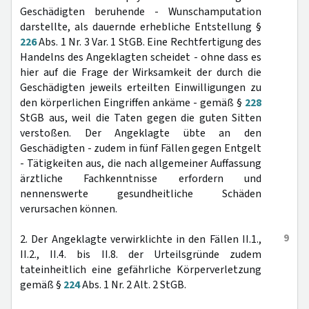
Geschädigten beruhende - Wunschamputation
darstellte, als dauernde erhebliche Entstellung §
226
Abs. 1 Nr. 3 Var. 1 StGB. Eine Rechtfertigung des
Handelns des Angeklagten scheidet - ohne dass es
hier auf die Frage der Wirksamkeit der durch die
Geschädigten jeweils erteilten Einwilligungen zu
den körperlichen Eingriffen ankäme - gemäß §
228
StGB aus, weil die Taten gegen die guten Sitten
verstoßen. Der Angeklagte übte an den
Geschädigten - zudem in fünf Fällen gegen Entgelt
- Tätigkeiten aus, die nach allgemeiner Auffassung
ärztliche Fachkenntnisse erfordern und
nennenswerte gesundheitliche Schäden
verursachen können.
9
2. Der Angeklagte verwirklichte in den Fällen II.1.,
II.2., II.4. bis II.8. der Urteilsgründe zudem
tateinheitlich eine gefährliche Körperverletzung
gemäß §
224
Abs. 1 Nr. 2 Alt. 2 StGB.