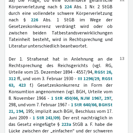
aa) Die Frage, ob eine vollendete gefährliche
Körperverletzung nach §
224
Abs. 1 Nr. 2 StGB
durch eine vollendete schwere Körperverletzung
nach §
226
Abs. 1 StGB im Wege der
Gesetzeskonkurrenz verdrängt wird oder ob
zwischen beiden Tatbestandsverwirklichungen
Tateinheit besteht, wird in Rechtsprechung und
Literatur unterschiedlich beantwortet.
13
Der 1. Strafsenat hat in Anlehnung an die
Rechtsprechung des Reichsgerichts (vgl. RG,
Urteile vom 15. Dezember 1894 - 4557/94,
RGSt 26,
312
ff., und vom 3. Februar 1930 -
III 1296/29
,
RGSt
63, 423
f.) Gesetzeskonkurrenz in Form der
Konsumtion angenommen (vgl. BGH, Urteile vom
8. November 1966 -
1 StR 450/66
,
NJW 1967, 297
,
298, und vom 7. Februar 1967 -
1 StR 640/66
,
BGHSt
21, 194
, 195; implizit auch BGH, Beschluss vom 17.
Juni 2009 -
1 StR 241/09
). Der erst nachträglich in
das Gesetz eingefügte §
223a
StGB a. F. habe die
Lücke zwischen der „einfachen“ und der schweren