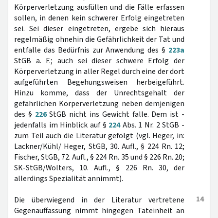
Körperverletzung ausfüllen und die Fälle erfassen
sollen, in denen kein schwerer Erfolg eingetreten
sei. Sei dieser eingetreten, ergebe sich hieraus
regelmäßig ohnehin die Gefährlichkeit der Tat und
entfalle das Bedürfnis zur Anwendung des §
223a
StGB a. F.; auch sei dieser schwere Erfolg der
Körperverletzung in aller Regel durch eine der dort
aufgeführten Begehungsweisen herbeigeführt.
Hinzu komme, dass der Unrechtsgehalt der
gefährlichen Körperverletzung neben demjenigen
des §
226
StGB nicht ins Gewicht falle. Dem ist -
jedenfalls im Hinblick auf §
224
Abs. 1 Nr. 2 StGB -
zum Teil auch die Literatur gefolgt (vgl. Heger, in:
Lackner/Kühl/ Heger, StGB, 30. Aufl., § 224 Rn. 12;
Fischer, StGB, 72. Aufl., § 224 Rn. 35 und § 226 Rn. 20;
SK-StGB/Wolters, 10. Aufl., § 226 Rn. 30, der
allerdings Spezialität annimmt).
14
Die überwiegend in der Literatur vertretene
Gegenauffassung nimmt hingegen Tateinheit an