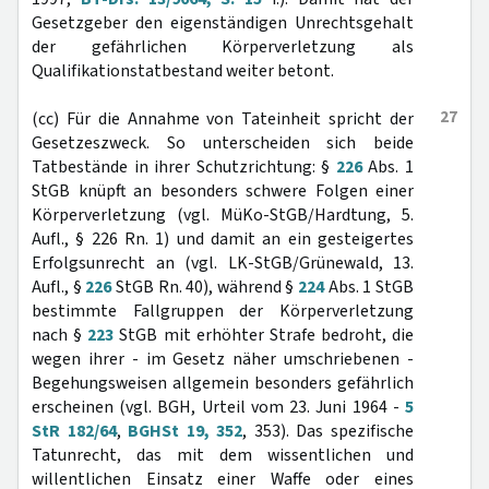
Gesetzgeber den eigenständigen Unrechtsgehalt
der gefährlichen Körperverletzung als
Qualifikationstatbestand weiter betont.
27
(cc) Für die Annahme von Tateinheit spricht der
Gesetzeszweck. So unterscheiden sich beide
Tatbestände in ihrer Schutzrichtung: §
226
Abs. 1
StGB knüpft an besonders schwere Folgen einer
Körperverletzung (vgl. MüKo-StGB/Hardtung, 5.
Aufl., § 226 Rn. 1) und damit an ein gesteigertes
Erfolgsunrecht an (vgl. LK-StGB/Grünewald, 13.
Aufl., §
226
StGB Rn. 40), während §
224
Abs. 1 StGB
bestimmte Fallgruppen der Körperverletzung
nach §
223
StGB mit erhöhter Strafe bedroht, die
wegen ihrer - im Gesetz näher umschriebenen -
Begehungsweisen allgemein besonders gefährlich
erscheinen (vgl. BGH, Urteil vom 23. Juni 1964 -
5
StR 182/64
,
BGHSt 19, 352
, 353). Das spezifische
Tatunrecht, das mit dem wissentlichen und
willentlichen Einsatz einer Waffe oder eines