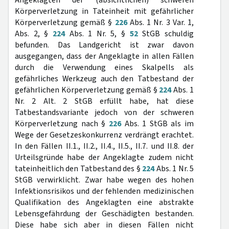
Angeklagten der (absichtlichen) schweren
Körperverletzung in Tateinheit mit gefährlicher
Körperverletzung gemäß §
226
Abs. 1 Nr. 3 Var. 1,
Abs. 2, §
224
Abs. 1 Nr. 5, §
52
StGB schuldig
befunden. Das Landgericht ist zwar davon
ausgegangen, dass der Angeklagte in allen Fällen
durch die Verwendung eines Skalpells als
gefährliches Werkzeug auch den Tatbestand der
gefährlichen Körperverletzung gemäß §
224
Abs. 1
Nr. 2 Alt. 2 StGB erfüllt habe, hat diese
Tatbestandsvariante jedoch von der schweren
Körperverletzung nach §
226
Abs. 1 StGB als im
Wege der Gesetzeskonkurrenz verdrängt erachtet.
In den Fällen II.1., II.2., II.4., II.5., II.7. und II.8. der
Urteilsgründe habe der Angeklagte zudem nicht
tateinheitlich den Tatbestand des §
224
Abs. 1 Nr. 5
StGB verwirklicht. Zwar habe wegen des hohen
Infektionsrisikos und der fehlenden medizinischen
Qualifikation des Angeklagten eine abstrakte
Lebensgefährdung der Geschädigten bestanden.
Diese habe sich aber in diesen Fällen nicht