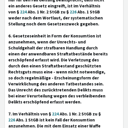
nur für den Fall Geltung beansprucht, dass nicht
ein anderes Gesetz eingreift, ist im Verhältnis
von §
224
Abs. 1 Nr. 2 StGB zu §
226
Abs. 1 StGB
weder nach dem Wortlaut, der systematischen
Stellung noch dem Gesetzeszweck gegeben.
6. Gesetzeseinheit in Form der Konsumtion ist
anzunehmen, wenn der Unrechts- und
Schuldgehalt der strafbaren Handlung durch
einen der anwendbaren Straftatbestände bereits
erschöpfend erfasst wird. Die Verletzung des
durch den einen Straftatbestand geschützten
Rechtsguts muss eine - wenn nicht notwendige,
so doch regelmäßige - Erscheinungsform der
Verwirklichung des anderen Tatbestandes sein.
Das Unrecht des zurücktretenden Delikts muss
bei einer Verurteilung wegen des verbleibenden
Delikts erschöpfend erfasst werden.
7. Im Verhältnis von §
224
Abs. 1 Nr. 2 StGB zu §
226
Abs. 1 StGB ist kein Fall der Konsumtion
anzunehmen. Die mit dem Einsatz einer Waffe