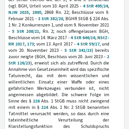
(vgl. BGH, Urteil vom 10. April 2025 -
4 StR 495/24
,
NJW 2025, 2865
, 2868 Rn. 22; Beschlüsse vom 9.
Februar 2021 -
3 StR 382/20
, BGHR StGB § 224 Abs.
1 Nr. 2 Konkurrenzen 1, und vom 9. November 2021
-
5 StR 208/21
, Rn. 2; noch offengelassen: BGH,
Beschlüsse vom 14. März 2017 -
4 StR 646/16
,
NStZ-
RR 2017, 173
; vom 13. April 2017 -
4 StR 59/17
, und
vom 20. November 2023 -
5 StR 341/23
) bereits
zuvor neigte (BGH, Beschluss vom 20. Juni 2023 -
2
StR 126/23
), erweist sich als zutreffend. Durch die
Annahme von Gesetzeseinheit wird das spezifische
Tatunrecht, das mit dem wissentlichen und
willentlichen Einsatz einer Waffe oder eines
gefährlichen Werkzeuges verbunden ist, nicht
angemessen abgebildet. Die schwere Folge im
Sinne des §
226
Abs. 1 StGB muss nicht zwingend
mit einem in §
224
Abs. 1 Nr. 2 StGB benannten
Tatmittel verursacht werden, so dass durch eine
tateinheitliche Verurteilung der
Klarstellungsfunktion des Schuldspruchs