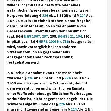
dass zwischen bei einer (wissentlich und
willentlich) mittels einer Waffe oder eines
gefährlichen Werkzeugs begangenen schweren
Körperverletzung §
226
Abs. 1 StGB und §
224
Abs.
1 Nr. 2 StGB in Tateinheit stehen. Senat fragt bei
dem 1. Strafsenat an, ob an der Annahme von
Gesetzeskonkurrenz in Form der Konsumtion
(vgl. BGH
NJW 1967, 297
, 298;
BGHSt 21, 194
, 195;
implizit auch BGH
HRRS 2009 Nr. 736
) festgehalten
wird, sowie vorsorglich bei den anderen
Strafsenaten, ob an gegebenenfalls
entgegenstehender Rechtsprechung
festgehalten wird.
2. Durch die Annahme von Gesetzeseinheit
zwischen §
226
Abs. 1 StGB und §
224
Abs. 1 Nr. 2
StGB wird das spezifische Tatunrecht, das mit
dem wissentlichen und willentlichen Einsatz
einer Waffe oder eines gefährlichen Werkzeuges
verbunden ist, nicht angemessen abgebildet. Die
schwere Folge im Sinne des §
226
Abs. 1 StGB
muss nicht zwingend mit einem in §
224
Abs. 1 Nr.