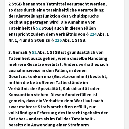
2 StGB benannten Tatmittel verursacht werden,
so dass durch eine tateinheitliche Verurteilung
der Klarstellungsfunktion des Schuldspruchs
Rechnung getragen wird. Die Annahme von
Tateinheit (§
52
StGB) auch in diesen Fällen
entspricht zudem dem Verhältnis von §
224
Abs. 1
Nr. 1, 4 und 5 StGB zu §
226
Abs. 1 StGB.
3. Gemäß §
52
Abs. 1 StGB ist grundsätzlich von
Tateinheit auszugehen, wenn dieselbe Handlung
mehrere Gesetze verletzt. Anders verhält es sich
ausnahmsweise in den Fällen, in denen
Gesetzeskonkurrenz (Gesetzeseinheit) besteht,
mithin die betroffenen Tatbestände im
Verhältnis der Spezialität, Subsidiarität oder
Konsumtion stehen. Diesen Sonderfällen ist
gemein, dass ein Verhalten dem Wortlaut nach
zwar mehrere Strafvorschriften erfüllt, zur
vollständigen Erfassung des Unrechtsgehalts der
Tat aber - anders als im Fall der Tateinheit -
bereits die Anwendung einer Strafnorm