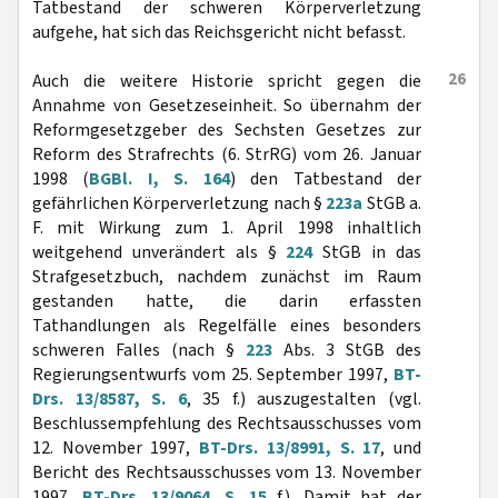
Tatbestand der schweren Körperverletzung
aufgehe, hat sich das Reichsgericht nicht befasst.
26
Auch die weitere Historie spricht gegen die
Annahme von Gesetzeseinheit. So übernahm der
Reformgesetzgeber des Sechsten Gesetzes zur
Reform des Strafrechts (6. StrRG) vom 26. Januar
1998 (
BGBl. I, S. 164
) den Tatbestand der
gefährlichen Körperverletzung nach §
223a
StGB a.
F. mit Wirkung zum 1. April 1998 inhaltlich
weitgehend unverändert als §
224
StGB in das
Strafgesetzbuch, nachdem zunächst im Raum
gestanden hatte, die darin erfassten
Tathandlungen als Regelfälle eines besonders
schweren Falles (nach §
223
Abs. 3 StGB des
Regierungsentwurfs vom 25. September 1997,
BT-
Drs. 13/8587, S. 6
, 35 f.) auszugestalten (vgl.
Beschlussempfehlung des Rechtsausschusses vom
12. November 1997,
BT-Drs. 13/8991, S. 17
, und
Bericht des Rechtsausschusses vom 13. November
1997,
BT-Drs. 13/9064, S. 15
f.). Damit hat der