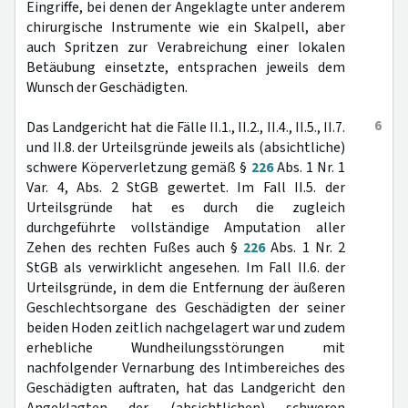
Eingriffe, bei denen der Angeklagte unter anderem
chirurgische Instrumente wie ein Skalpell, aber
auch Spritzen zur Verabreichung einer lokalen
Betäubung einsetzte, entsprachen jeweils dem
Wunsch der Geschädigten.
6
Das Landgericht hat die Fälle II.1., II.2., II.4., II.5., II.7.
und II.8. der Urteilsgründe jeweils als (absichtliche)
schwere Köperverletzung gemäß §
226
Abs. 1 Nr. 1
Var. 4, Abs. 2 StGB gewertet. Im Fall II.5. der
Urteilsgründe hat es durch die zugleich
durchgeführte vollständige Amputation aller
Zehen des rechten Fußes auch §
226
Abs. 1 Nr. 2
StGB als verwirklicht angesehen. Im Fall II.6. der
Urteilsgründe, in dem die Entfernung der äußeren
Geschlechtsorgane des Geschädigten der seiner
beiden Hoden zeitlich nachgelagert war und zudem
erhebliche Wundheilungsstörungen mit
nachfolgender Vernarbung des Intimbereiches des
Geschädigten auftraten, hat das Landgericht den