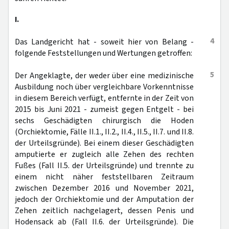
I.
4
Das Landgericht hat - soweit hier von Belang -
folgende Feststellungen und Wertungen getroffen:
5
Der Angeklagte, der weder über eine medizinische
Ausbildung noch über vergleichbare Vorkenntnisse
in diesem Bereich verfügt, entfernte in der Zeit von
2015 bis Juni 2021 - zumeist gegen Entgelt - bei
sechs Geschädigten chirurgisch die Hoden
(Orchiektomie, Fälle II.1., II.2., II.4., II.5., II.7. und II.8.
der Urteilsgründe). Bei einem dieser Geschädigten
amputierte er zugleich alle Zehen des rechten
Fußes (Fall II.5. der Urteilsgründe) und trennte zu
einem nicht näher feststellbaren Zeitraum
zwischen Dezember 2016 und November 2021,
jedoch der Orchiektomie und der Amputation der
Zehen zeitlich nachgelagert, dessen Penis und
Hodensack ab (Fall II.6. der Urteilsgründe). Die