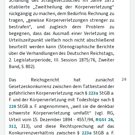
Schaffung des Strafgesetzbuches im Jahre 1871
etablierte „Zweitheilung der Körperverletzung“
rückgängig zu machen, dem Bedürfnis Rechnung zu
tragen, „gewisse Körperverletzungen strenger zu
bestrafen“, und zugleich dem Problem zu
begegnen, dass das Ausmaß einer Verletzung im
Urteilszeitpunkt vielfach noch nicht abschließend
beurteilt werden kann (Stenographische Berichte
über die Verhandlungen des Deutschen Reichstags,
2. Legislaturperiode, III. Session 1875/76, Zweiter
Band, S. 802).
24
Das Reichsgericht hat zunächst
Gesetzeskonkurrenz zwischen dem Tatbestand der
gefährlichen Körperverletzung nach §
223a
StGB a.
F. und der Körperverletzung mit Todesfolge nach §
226
StGB a. F. angenommen, „weil sie die denkbar
schwerste Körperverletzung umfaßt“ (vgl. RG,
Urteil vom 15. Dezember 1894 - 4557/94,
RGSt 26,
312
, 313), und diese Rechtsprechung auf das
Konkurrenzverhältnis zwischen §
223a
StGB a. F.