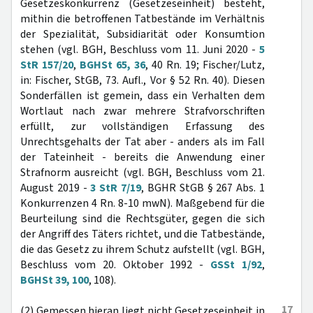
Gesetzeskonkurrenz (Gesetzeseinheit) besteht,
mithin die betroffenen Tatbestände im Verhältnis
der Spezialität, Subsidiarität oder Konsumtion
stehen (vgl. BGH, Beschluss vom 11. Juni 2020 -
5
StR 157/20
,
BGHSt 65, 36
, 40 Rn. 19; Fischer/Lutz,
in: Fischer, StGB, 73. Aufl., Vor § 52 Rn. 40). Diesen
Sonderfällen ist gemein, dass ein Verhalten dem
Wortlaut nach zwar mehrere Strafvorschriften
erfüllt, zur vollständigen Erfassung des
Unrechtsgehalts der Tat aber - anders als im Fall
der Tateinheit - bereits die Anwendung einer
Strafnorm ausreicht (vgl. BGH, Beschluss vom 21.
August 2019 -
3 StR 7/19
, BGHR StGB § 267 Abs. 1
Konkurrenzen 4 Rn. 8-10 mwN). Maßgebend für die
Beurteilung sind die Rechtsgüter, gegen die sich
der Angriff des Täters richtet, und die Tatbestände,
die das Gesetz zu ihrem Schutz aufstellt (vgl. BGH,
Beschluss vom 20. Oktober 1992 -
GSSt 1/92
,
BGHSt 39, 100
, 108).
17
(2) Gemessen hieran liegt nicht Gesetzeseinheit in