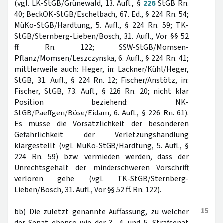
(vgl. LK-StGB/Grünewald, 13. Aufl., §
226
StGB Rn.
40; BeckOK-StGB/Eschelbach, 67. Ed., § 224 Rn. 54;
MüKo-StGB/Hardtung, 5. Aufl., § 224 Rn. 59; TK-
StGB/Sternberg-Lieben/Bosch, 31. Aufl., Vor §§ 52
ff. Rn. 122; SSW-StGB/Momsen-
Pflanz/Momsen/Leszczynska, 6. Aufl., § 224 Rn. 41;
mittlerweile auch: Heger, in: Lackner/Kühl/Heger,
StGB, 31. Aufl., § 224 Rn. 12; Fischer/Anstötz, in:
Fischer, StGB, 73. Aufl., § 226 Rn. 20; nicht klar
Position beziehend: NK-
StGB/Paeffgen/Böse/Eidam, 6. Aufl., § 226 Rn. 61).
Es müsse die Vorsätzlichkeit der besonderen
Gefährlichkeit der Verletzungshandlung
klargestellt (vgl. MüKo-StGB/Hardtung, 5. Aufl., §
224 Rn. 59) bzw. vermieden werden, dass der
Unrechtsgehalt der minderschweren Vorschrift
verloren gehe (vgl. TK-StGB/Sternberg-
Lieben/Bosch, 31. Aufl., Vor §§ 52 ff. Rn. 122).
15
bb) Die zuletzt genannte Auffassung, zu welcher
der Senat ebenso wie der 3., 4. und 5. Strafsenat