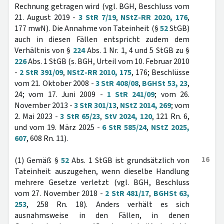
Rechnung getragen wird (vgl. BGH, Beschluss vom
21. August 2019 -
3 StR 7/19
,
NStZ-RR 2020, 176
,
177 mwN). Die Annahme von Tateinheit (§
52
StGB)
auch in diesen Fällen entspricht zudem dem
Verhältnis von §
224
Abs. 1 Nr. 1, 4 und 5 StGB zu §
226
Abs. 1 StGB (s. BGH, Urteil vom 10. Februar 2010
-
2 StR 391/09
,
NStZ-RR 2010, 175
, 176; Beschlüsse
vom 21. Oktober 2008 -
3 StR 408/08
,
BGHSt 53, 23
,
24; vom 17. Juni 2009 -
1 StR 241/09
; vom 26.
November 2013 -
3 StR 301/13
,
NStZ 2014, 269
; vom
2. Mai 2023 -
3 StR 65/23
,
StV 2024, 120
, 121 Rn. 6,
und vom 19. März 2025 -
6 StR 585/24
,
NStZ 2025,
607
, 608 Rn. 11).
16
(1) Gemäß §
52
Abs. 1 StGB ist grundsätzlich von
Tateinheit auszugehen, wenn dieselbe Handlung
mehrere Gesetze verletzt (vgl. BGH, Beschluss
vom 27. November 2018 -
2 StR 481/17
,
BGHSt 63,
253
, 258 Rn. 18). Anders verhält es sich
ausnahmsweise in den Fällen, in denen