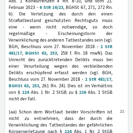
Abs. 1 Konkurrenzen 4 Rn. 8-10, und vom 21.
Februar 2023 -
6 StR 16/23
, BGHSt 67, 271, 272 Rn.
6). Die Verletzung des durch den einen
Straftatbestand geschützten Rechtsguts muss
eine - wenn nicht notwendige, so doch
regelmäßige - Erscheinungsform der
Verwirklichung des anderen Tatbestandes sein (vgl.
BGH, Beschluss vom 27. November 2018 -
2 StR
481/17
,
BGHSt 63, 253
, 258 f. Rn. 18 mwN). Das
Unrecht des zurücktretenden Delikts muss bei
einer Verurteilung wegen des verbleibenden
Delikts erschöpfend erfasst werden (vgl. BGH,
Beschluss vom 27. November 2018 -
2 StR 481/17
,
BGHSt 63, 253
, 261 Rn. 24). Dies ist im Verhältnis
von §
224
Abs. 1 Nr. 2 StGB zu §
226
Abs. 1 StGB
nicht der Fall.
21
(aa) Schon dem Wortlaut beider Vorschriften ist
nicht zu entnehmen, dass der durch die
Verwirklichung des Tatbestandes der gefährlichen
Körperverletzung nach §
224
Abs. 1 Nr. 2 StGB