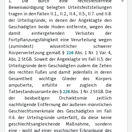
8
1. Die durch eine rechtsfehlerfreie
Beweiswürdigung belegten Urteilsfeststellungen
tragen in den Fällen II.1., II.2., II.4., II.5., II.7. und II.8.
der Urteilsgründe, in denen der Angeklagte den
Geschädigten beide Hoden entfernte, wegen des
damit einhergehenden Verlustes der
Fortpflanzungsfähigkeit eine Verurteilung wegen
(zumindest) wissentlicher schwerer
Körperverletzung gemäß §
226
Abs. 1 Nr. 1 Var. 4,
Abs. 2 StGB. Soweit der Angeklagte im Fall II.5. der
Urteilsgründe dem Geschädigten zudem die Zehen
des rechten Fußes und damit jedenfalls in deren
Gesamtheit wichtige Glieder des Körpers
amputierte, erfüllte er zugleich die
Tatbestandsvariante des §
226
Abs. 1 Nr. 2 StGB. Die
der beidseitigen Orchiektomie zeitlich
nachfolgende Entfernung der äußeren männlichen
Geschlechtsmerkmale des Geschädigten im Fall
II.6. der Urteilsgründe unterfällt, da diese keine
geschlechtsangleichende Maßnahme, sondern
eine - wohl auf einer psychischen Erkrankung des