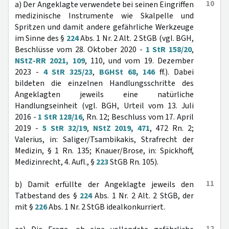
10
a) Der Angeklagte verwendete bei seinen Eingriffen
medizinische Instrumente wie Skalpelle und
Spritzen und damit andere gefährliche Werkzeuge
im Sinne des §
224
Abs. 1 Nr. 2 Alt. 2 StGB (vgl. BGH,
Beschlüsse vom 28. Oktober 2020 -
1 StR 158/20
,
NStZ-RR 2021, 109
, 110, und vom 19. Dezember
2023 -
4 StR 325/23
,
BGHSt 68, 146
ff.). Dabei
bildeten die einzelnen Handlungsschritte des
Angeklagten jeweils eine natürliche
Handlungseinheit (vgl. BGH, Urteil vom 13. Juli
2016 -
1 StR 128/16
, Rn. 12; Beschluss vom 17. April
2019 -
5 StR 32/19
,
NStZ 2019, 471
, 472 Rn. 2;
Valerius, in: Saliger/Tsambikakis, Strafrecht der
Medizin, § 1 Rn. 135; Knauer/Brose, in: Spickhoff,
Medizinrecht, 4. Aufl., §
223
StGB Rn. 105).
11
b) Damit erfüllte der Angeklagte jeweils den
Tatbestand des §
224
Abs. 1 Nr. 2 Alt. 2 StGB, der
mit §
226
Abs. 1 Nr. 2 StGB idealkonkurriert.
12