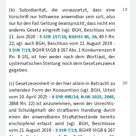
19
(b) Subsidiarität, die voraussetzt, dass eine
Vorschrift nur hilfsweise anwendbar sein soll, also
nur für den Fall Geltung beansprucht, dass nicht ein
anderes Gesetz eingreift (vgl. BGH, Beschluss vom
11. Juni 2020 -
5 StR 157/20
,
BGHSt 65, 36
, 40 f. Rn.
22; vgl. auch BGH, Beschluss vom 21. August 2019 -
3 StR 7/19
, BGHR StGB § 267 Abs. 1 Konkurrenzen 4
Rn. 8-10), ist hier weder nach dem Wortlaut, der
systematischen Stellung noch dem Gesetzeszweck
gegeben.
20
(c) Gesetzeseinheit in der hier allein in Betracht zu
ziehenden Form der Konsumtion (vgl. BGH, Urteil
vom 10. April 2025 -
4 StR 495/24
,
NJW 2025, 2865
,
2868 Rn. 22) ist anzunehmen, wenn der Unrechts-
und Schuldgehalt der strafbaren Handlung durch
einen der anwendbaren Straftatbestände bereits
erschöpfend erfasst wird (vgl. BGH, Beschlüsse
vom 21. August 2019 -
3 StR 7/19
, BGHR StGB § 267