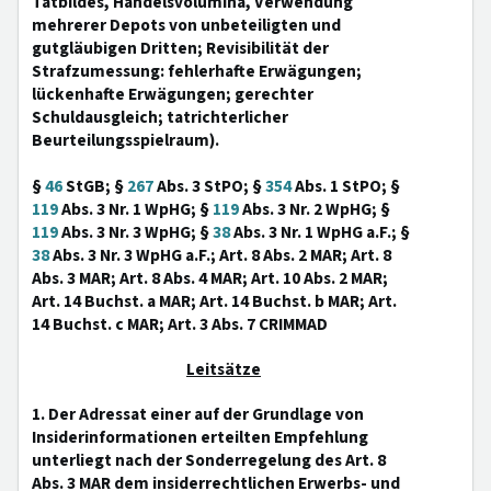
Tatbildes, Handelsvolumina, Verwendung
mehrerer Depots von unbeteiligten und
gutgläubigen Dritten; Revisibilität der
Strafzumessung: fehlerhafte Erwägungen;
lückenhafte Erwägungen; gerechter
Schuldausgleich; tatrichterlicher
Beurteilungsspielraum).
§
46
StGB; §
267
Abs. 3 StPO; §
354
Abs. 1 StPO; §
119
Abs. 3 Nr. 1 WpHG; §
119
Abs. 3 Nr. 2 WpHG; §
119
Abs. 3 Nr. 3 WpHG; §
38
Abs. 3 Nr. 1 WpHG a.F.; §
38
Abs. 3 Nr. 3 WpHG a.F.; Art. 8 Abs. 2 MAR; Art. 8
Abs. 3 MAR; Art. 8 Abs. 4 MAR; Art. 10 Abs. 2 MAR;
Art. 14 Buchst. a MAR; Art. 14 Buchst. b MAR; Art.
14 Buchst. c MAR; Art. 3 Abs. 7 CRIMMAD
Leitsätze
1. Der Adressat einer auf der Grundlage von
Insiderinformationen erteilten Empfehlung
unterliegt nach der Sonderregelung des Art. 8
Abs. 3 MAR dem insiderrechtlichen Erwerbs- und