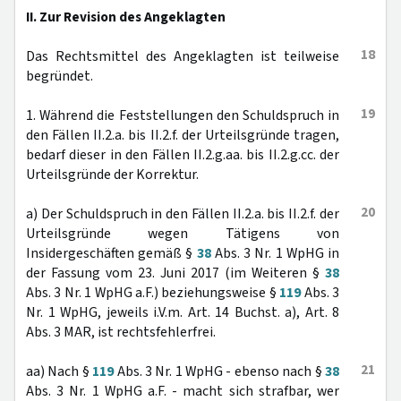
II. Zur Revision des Angeklagten
18
Das Rechtsmittel des Angeklagten ist teilweise
begründet.
19
1. Während die Feststellungen den Schuldspruch in
den Fällen II.2.a. bis II.2.f. der Urteilsgründe tragen,
bedarf dieser in den Fällen II.2.g.aa. bis II.2.g.cc. der
Urteilsgründe der Korrektur.
20
a) Der Schuldspruch in den Fällen II.2.a. bis II.2.f. der
Urteilsgründe wegen Tätigens von
Insidergeschäften gemäß §
38
Abs. 3 Nr. 1 WpHG in
der Fassung vom 23. Juni 2017 (im Weiteren §
38
Abs. 3 Nr. 1 WpHG a.F.) beziehungsweise §
119
Abs. 3
Nr. 1 WpHG, jeweils i.V.m. Art. 14 Buchst. a), Art. 8
Abs. 3 MAR, ist rechtsfehlerfrei.
21
aa) Nach §
119
Abs. 3 Nr. 1 WpHG - ebenso nach §
38
Abs. 3 Nr. 1 WpHG a.F. - macht sich strafbar, wer