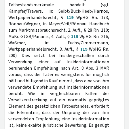
Tatbestandsmerkmale handelt (vgl.
Kämpfer/Travers, in: Seibt/Buck-Heeb/Harnos,
Wertpapierhandelsrecht, §
119
WpHG Rn. 173;
Rönnau/Wegner, in: Meyer/Veil/Rönnau, Handbuch
zum Marktmissbrauchsrecht, 2. Aufl., § 28 Rn. 110;
MüKo-StGB/Pananis, 4. Aufl., §
119
WpHG Rn. 216;
Waßmer, in: Fuchs/Zimmermann,
Wertpapierhandelsrecht, 3. Aufl., §
119
WpHG Rn.
200). Dies setzt bei Insidergeschäften durch
Verwendung einer auf Insiderinformationen
beruhenden Empfehlung nach Art. 8 Abs. 3 MAR
voraus, dass der Täter es wenigstens für möglich
hält und billigend in Kauf nimmt, dass eine von ihm
verwendete Empfehlung auf Insiderinformationen
beruht. Wie in vergleichbaren Fällen der
Vorsatzerstreckung auf ein normativ geprägtes
Element des gesetzlichen Tatbestandes, erfordert
die Erkenntnis, dass der Ursprung der von ihm
verwendeten Empfehlung eine Insiderinformation
ist, keine exakte juristische Bewertung. Es genügt