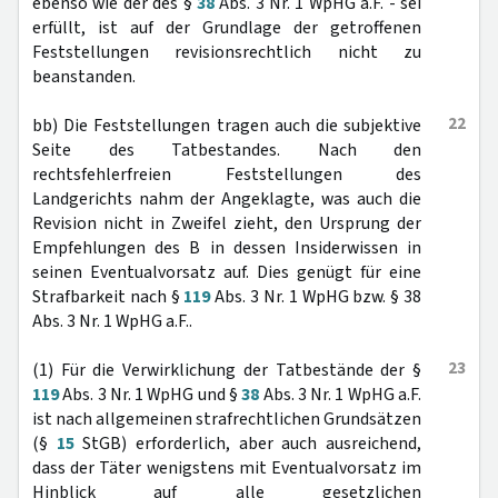
ebenso wie der des §
38
Abs. 3 Nr. 1 WpHG a.F. - sei
erfüllt, ist auf der Grundlage der getroffenen
Feststellungen revisionsrechtlich nicht zu
beanstanden.
22
bb) Die Feststellungen tragen auch die subjektive
Seite des Tatbestandes. Nach den
rechtsfehlerfreien Feststellungen des
Landgerichts nahm der Angeklagte, was auch die
Revision nicht in Zweifel zieht, den Ursprung der
Empfehlungen des B in dessen Insiderwissen in
seinen Eventualvorsatz auf. Dies genügt für eine
Strafbarkeit nach §
119
Abs. 3 Nr. 1 WpHG bzw. § 38
Abs. 3 Nr. 1 WpHG a.F..
23
(1) Für die Verwirklichung der Tatbestände der §
119
Abs. 3 Nr. 1 WpHG und §
38
Abs. 3 Nr. 1 WpHG a.F.
ist nach allgemeinen strafrechtlichen Grundsätzen
(§
15
StGB) erforderlich, aber auch ausreichend,
dass der Täter wenigstens mit Eventualvorsatz im
Hinblick auf alle gesetzlichen