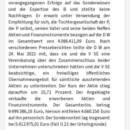
vorangegangenen Erfolge auf das Sonderwissen
und die Expertise des B und stellte keine
Nachfragen. Er erwarb unter Verwendung der
Empfehlung für sich, die Tochtergesellschaft der P,
die P selbst, seinen Vater und seine beiden Neffen
Aktien und Finanzinstrumente bezogen auf die D W
im Gesamtwert von 4.086.411,09 Euro. Nach
verschiedenen Presseberichten teilte die D W am
24. Mai 2021 mit, dass sie und die V SE eine
Vereinbarung über den Zusammenschluss beider
Unternehmen unterschrieben hätten und die V SE
beabsichtige, ein freiwilliges öffentliches
Übernahmeangebot für sämtliche ausstehenden
Aktien zu unterbreiten. Der Kurs der Aktie stieg
daraufhin um 15,71 Prozent. Der Angeklagte
verkaufte die erworbenen Aktien und
Finanzinstrumente. Der Gesamterlös betrug
9.499.386,10 Euro, hiervon entfielen 4.660.150 Euro
auf ihn persönlich. Der Sondervorteil lag insgesamt
bei 5.412.975,01 Euro (Fall II.2.f. der Urteilsgründe).