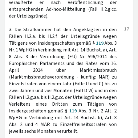
veräußerte er nach Veröffentlichung der
entsprechenden Ad-hoc-Mitteilung (Fall II.2.g.cc.
der Urteilsgründe).
17
3. Die Strafkammer hat den Angeklagten in den
Fällen II.2.a. bis II.2.f. der Urteilsgründe wegen
Tätigens von Insidergeschäften gemäß §
119
Abs. 3
Nr. 1 WpHG in Verbindung mit Art. 14 Buchst. a), Art.
8 Abs. 3 der Verordnung (EU) Nr. 596/2014 des
Europäischen Parlaments und des Rates vom 16.
April 2014 über Marktmissbrauch
(Marktmissbrauchsverordnung - künftig: MAR) zu
Einzelstrafen von einem Jahr (Fälle U und C) bis zu
zwei Jahren und vier Monaten (Fall D W) und in den
Fällen II.2.g.aa. bis II.2.g.cc. der Urteilsgründe wegen
Verleitens eines Dritten zum Tätigen von
Insidergeschäften gemäß §
119
Abs. 3 Nr. 2 Alt. 2
WpHG in Verbindung mit Art. 14 Buchst. b), Art. 8
Abs. 2 und 4 MAR zu Einzelfreiheitsstrafen von
jeweils sechs Monaten verurteilt.