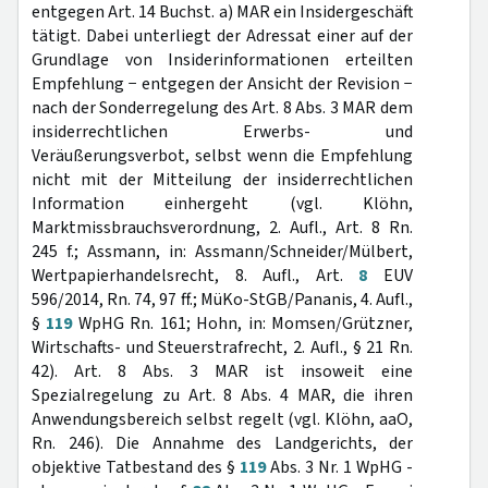
entgegen Art. 14 Buchst. a) MAR ein Insidergeschäft
tätigt. Dabei unterliegt der Adressat einer auf der
Grundlage von Insiderinformationen erteilten
Empfehlung − entgegen der Ansicht der Revision −
nach der Sonderregelung des Art. 8 Abs. 3 MAR dem
insiderrechtlichen Erwerbs- und
Veräußerungsverbot, selbst wenn die Empfehlung
nicht mit der Mitteilung der insiderrechtlichen
Information einhergeht (vgl. Klöhn,
Marktmissbrauchsverordnung, 2. Aufl., Art. 8 Rn.
245 f.; Assmann, in: Assmann/Schneider/Mülbert,
Wertpapierhandelsrecht, 8. Aufl., Art.
8
EUV
596/2014, Rn. 74, 97 ff.; MüKo-StGB/Pananis, 4. Aufl.,
§
119
WpHG Rn. 161; Hohn, in: Momsen/Grützner,
Wirtschafts- und Steuerstrafrecht, 2. Aufl., § 21 Rn.
42). Art. 8 Abs. 3 MAR ist insoweit eine
Spezialregelung zu Art. 8 Abs. 4 MAR, die ihren
Anwendungsbereich selbst regelt (vgl. Klöhn, aaO,
Rn. 246). Die Annahme des Landgerichts, der
objektive Tatbestand des §
119
Abs. 3 Nr. 1 WpHG -