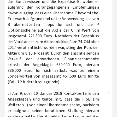
das Sonderwissen und die Expertise B, wobei er
aufgrund der vorangegangenen Empfehlungen
davon ausging, dass eine Übernahme C bevorstehe.
Er erwarb aufgrund und unter Verwendung des von
B übermittelten Tipps für sich und die P
Optionsscheine auf die Aktie der C im Wert von
insgesamt 221.500 Euro. Nachdem der Beschluss
des Vorstandes zum Aktienrückkauf am 24. Oktober
2017 veröffentlicht worden war, stieg der Kurs der
Aktie um 8,15 Prozent. Durch den anschließenden
Verkauf der erworbenen Finanzinstrumente
erlöste der Angeklagte 689.000 Euro, hiervon
386.000 Euro für sich selbst, was zu einem
Sondervorteil von insgesamt 467.500 Euro führte
(Fall II.2.b. der Urteilsgründe).
9
c) Am 9. oder 10. Januar 2018 kontaktierte B den
Angeklagten und teilte mit, dass die I SE (im
Weiteren I) vor einer Übernahme stehe, nachdem
er aufgrund seiner beruflichen Stellung hiervon
erfahren hatte. Der Angeklagte vertraute auf das