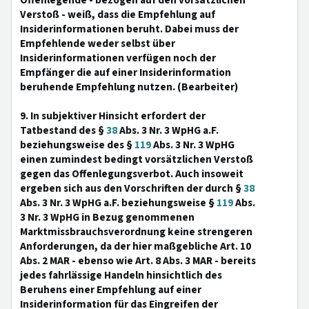
Offenlegende - bezogen auf den vorsätzlichen
Verstoß - weiß, dass die Empfehlung auf
Insiderinformationen beruht. Dabei muss der
Empfehlende weder selbst über
Insiderinformationen verfügen noch der
Empfänger die auf einer Insiderinformation
beruhende Empfehlung nutzen. (Bearbeiter)
9. In subjektiver Hinsicht erfordert der
Tatbestand des §
38
Abs. 3 Nr. 3 WpHG a.F.
beziehungsweise des §
119
Abs. 3 Nr. 3 WpHG
einen zumindest bedingt vorsätzlichen Verstoß
gegen das Offenlegungsverbot. Auch insoweit
ergeben sich aus den Vorschriften der durch §
38
Abs. 3 Nr. 3 WpHG a.F. beziehungsweise §
119
Abs.
3 Nr. 3 WpHG in Bezug genommenen
Marktmissbrauchsverordnung keine strengeren
Anforderungen, da der hier maßgebliche Art. 10
Abs. 2 MAR - ebenso wie Art. 8 Abs. 3 MAR - bereits
jedes fahrlässige Handeln hinsichtlich des
Beruhens einer Empfehlung auf einer
Insiderinformation für das Eingreifen der