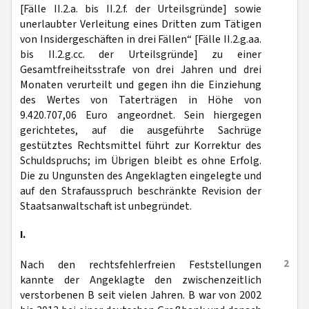
[Fälle II.2.a. bis II.2.f. der Urteilsgründe] sowie
unerlaubter Verleitung eines Dritten zum Tätigen
von Insidergeschäften in drei Fällen“ [Fälle II.2.g.aa.
bis II.2.g.cc. der Urteilsgründe] zu einer
Gesamtfreiheitsstrafe von drei Jahren und drei
Monaten verurteilt und gegen ihn die Einziehung
des Wertes von Taterträgen in Höhe von
9.420.707,06 Euro angeordnet. Sein hiergegen
gerichtetes, auf die ausgeführte Sachrüge
gestütztes Rechtsmittel führt zur Korrektur des
Schuldspruchs; im Übrigen bleibt es ohne Erfolg.
Die zu Ungunsten des Angeklagten eingelegte und
auf den Strafausspruch beschränkte Revision der
Staatsanwaltschaft ist unbegründet.
I.
2
Nach den rechtsfehlerfreien Feststellungen
kannte der Angeklagte den zwischenzeitlich
verstorbenen B seit vielen Jahren. B war von 2002