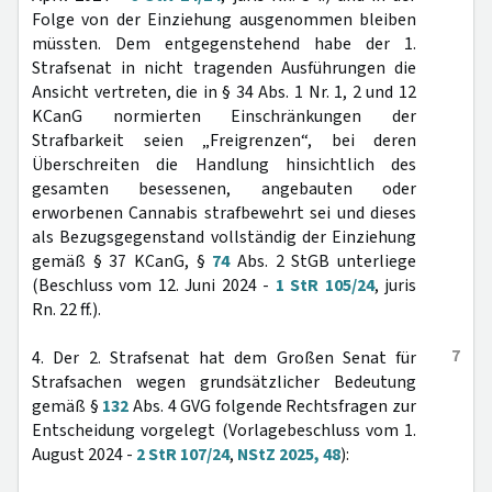
Folge von der Einziehung ausgenommen bleiben
müssten. Dem entgegenstehend habe der 1.
Strafsenat in nicht tragenden Ausführungen die
Ansicht vertreten, die in § 34 Abs. 1 Nr. 1, 2 und 12
KCanG normierten Einschränkungen der
Strafbarkeit seien „Freigrenzen“, bei deren
Überschreiten die Handlung hinsichtlich des
gesamten besessenen, angebauten oder
erworbenen Cannabis strafbewehrt sei und dieses
als Bezugsgegenstand vollständig der Einziehung
gemäß § 37 KCanG, §
74
Abs. 2 StGB unterliege
(Beschluss vom 12. Juni 2024 -
1 StR 105/24
, juris
Rn. 22 ff.).
7
4. Der 2. Strafsenat hat dem Großen Senat für
Strafsachen wegen grundsätzlicher Bedeutung
gemäß §
132
Abs. 4 GVG folgende Rechtsfragen zur
Entscheidung vorgelegt (Vorlagebeschluss vom 1.
August 2024 -
2 StR 107/24
,
NStZ 2025, 48
):