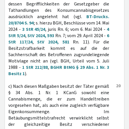
dessen Begrifflichkeiten der Gesetzgeber die
Tathandlungen des Konsumcannabisgesetzes
ausdrücklich angelehnt hat (vgl.
BT-Drucks.
20/8704 S. 94
; s. hierzu BGH, Beschlüsse vom 14. Mai
2024 -
3 StR 45/24
, juris Rn. 6; vom 6. Mai 2024 -
4
StR 5/24
,
StV 2024, 593
Rn. 7; vom 29. April 2024 -
6
StR 117/24
,
StV 2024, 581
Rn. 11). Für die
Besitzstrafbarkeit kommt es auf die der
Sachherrschaft des Betroffenen zugrundeliegende
Motivlage nicht an (vgl. BGH, Urteil vom 5. Juli
1988 -
1 StR 212/88
,
BGHR BtMG § 29 Abs. 1 Nr. 3
Besitz 1
).
20
c) Nach diesen Maßgaben besitzt der Täter gemäß
§ 34 Abs. 1 Nr. 1 KCanG sowohl eine
Cannabismenge, die er zum Handeltreiben
vorgesehen hat, als auch eine zugleich verfügbare
Eigenkonsummenge. Im
Betäubungsmittelstrafrecht verwirklicht selbst
der gleichzeitige Besitz verschiedener