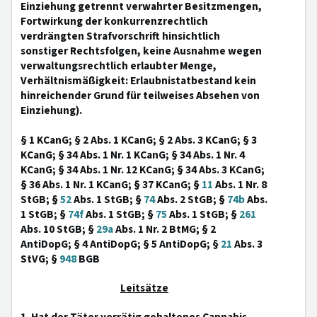
Einziehung getrennt verwahrter Besitzmengen,
Fortwirkung der konkurrenzrechtlich
verdrängten Strafvorschrift hinsichtlich
sonstiger Rechtsfolgen, keine Ausnahme wegen
verwaltungsrechtlich erlaubter Menge,
Verhältnismäßigkeit: Erlaubnistatbestand kein
hinreichender Grund für teilweises Absehen von
Einziehung).
§ 1 KCanG; § 2 Abs. 1 KCanG; § 2 Abs. 3 KCanG; § 3
KCanG; § 34 Abs. 1 Nr. 1 KCanG; § 34 Abs. 1 Nr. 4
KCanG; § 34 Abs. 1 Nr. 12 KCanG; § 34 Abs. 3 KCanG;
§ 36 Abs. 1 Nr. 1 KCanG; § 37 KCanG; §
11
Abs. 1 Nr. 8
StGB; §
52
Abs. 1 StGB; §
74
Abs. 2 StGB; §
74b
Abs.
1 StGB; §
74f
Abs. 1 StGB; §
75
Abs. 1 StGB; §
261
Abs. 10 StGB; §
29a
Abs. 1 Nr. 2 BtMG; § 2
AntiDopG; § 4 AntiDopG; § 5 AntiDopG; §
21
Abs. 3
StVG; §
948
BGB
Leitsätze