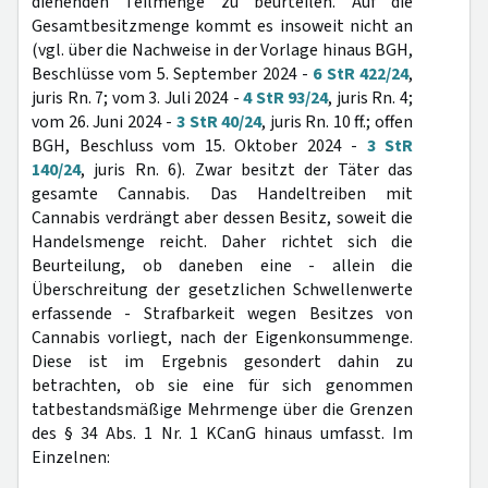
dienenden Teilmenge zu beurteilen. Auf die
Gesamtbesitzmenge kommt es insoweit nicht an
(vgl. über die Nachweise in der Vorlage hinaus BGH,
Beschlüsse vom 5. September 2024 -
6 StR 422/24
,
juris Rn. 7; vom 3. Juli 2024 -
4 StR 93/24
, juris Rn. 4;
vom 26. Juni 2024 -
3 StR 40/24
, juris Rn. 10 ff.; offen
BGH, Beschluss vom 15. Oktober 2024 -
3 StR
140/24
, juris Rn. 6). Zwar besitzt der Täter das
gesamte Cannabis. Das Handeltreiben mit
Cannabis verdrängt aber dessen Besitz, soweit die
Handelsmenge reicht. Daher richtet sich die
Beurteilung, ob daneben eine - allein die
Überschreitung der gesetzlichen Schwellenwerte
erfassende - Strafbarkeit wegen Besitzes von
Cannabis vorliegt, nach der Eigenkonsummenge.
Diese ist im Ergebnis gesondert dahin zu
betrachten, ob sie eine für sich genommen
tatbestandsmäßige Mehrmenge über die Grenzen
des § 34 Abs. 1 Nr. 1 KCanG hinaus umfasst. Im
Einzelnen: