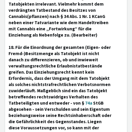
Tatobjekten irrelevant. Vielmehr kommt dem
verdrängten Tatbestand des Besitzes von
Cannabis(pflanzen) nach § 34 Abs. 1 Nr. 1 KCanG
neben einer Tatvariante wie dem Handeltreiben
mit Cannabis eine „Fortwirkung“ für die
Einziehung als Nebenfolge zu. (Bearbeiter)
18. Für die Einordnung der gesamten (Eigen- oder
Fremd-)Besitzmenge als Tatobjekt ist nicht
danach zu differenzieren, ob und inwieweit
verwaltungsrechtliche Erlaubnistatbestände
greifen. Das Einziehungsrecht kennt kein
Erfordernis, dass der Umgang mit dem Tatobjekt
als solches nichtstrafrechtlichen Verbotsnormen
zuwiderläuft. Maßgeblich sind ein das Tatobjekt
betreffendes rechtswidriges Verhalten des
Tatbeteiligten und entweder - von §
74a
StGB
abgesehen - sein Verschulden und sein Eigentum
beziehungsweise seine Rechtsinhaberschaft oder
die Gefährlichkeit des Gegenstandes. Liegen
diese Voraussetzungen vor, so kann mit der