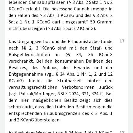
lebenden Cannabispflanzen (§ 3 Abs. 2 Satz 1 Nr. 2
KCanG) erlaubt. Die besessene Cannabismenge in
den Fällen des § 3 Abs. 1 KCanG und des § 3 Abs. 2
Satz 1 Nr. 1 KCanG darf „insgesamt“ 50 Gramm
nicht übersteigen (§ 3 Abs. 2 Satz 2 KCanG).
17
Das Umgangsverbot und die Erlaubnistatbestände
nach §§ 2, 3 KCanG sind mit den Straf- und
Bußgeldvorschriften in §§ 34, 36 KCanG
verschränkt. Bei den konsumnahen Delikten des
Besitzes, des Anbaus, des Erwerbs und der
Entgegennahme (vgl. § 34 Abs. 1 Nr. 1, 2 und 12
KCanG) bleibt die Strafbarkeit hinter den
verwaltungsrechtlichen Verbotsnormen zurück
(vgl. Patzak/Möllinger, NStZ 2024, 321, 324 f.). Bei
dem hier maßgeblichen Besitz zeigt sich dies
schon darin, dass die straffreien Besitzmengen die
entsprechenden Erlaubnisgrenzen des § 3 Abs. 1
und 2 KCanG übersteigen.
18