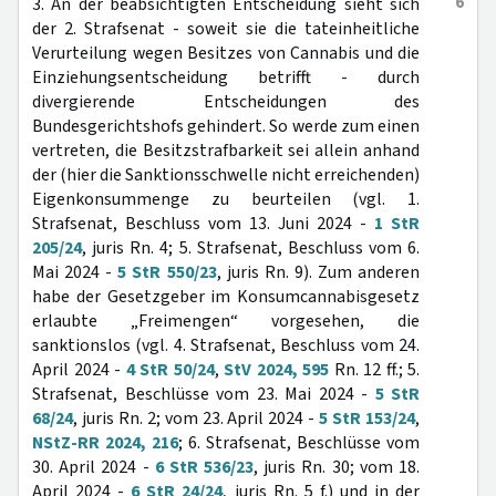
6
3. An der beabsichtigten Entscheidung sieht sich
der 2. Strafsenat - soweit sie die tateinheitliche
Verurteilung wegen Besitzes von Cannabis und die
Einziehungsentscheidung betrifft - durch
divergierende Entscheidungen des
Bundesgerichtshofs gehindert. So werde zum einen
vertreten, die Besitzstrafbarkeit sei allein anhand
der (hier die Sanktionsschwelle nicht erreichenden)
Eigenkonsummenge zu beurteilen (vgl. 1.
Strafsenat, Beschluss vom 13. Juni 2024 -
1 StR
205/24
, juris Rn. 4; 5. Strafsenat, Beschluss vom 6.
Mai 2024 -
5 StR 550/23
, juris Rn. 9). Zum anderen
habe der Gesetzgeber im Konsumcannabisgesetz
erlaubte „Freimengen“ vorgesehen, die
sanktionslos (vgl. 4. Strafsenat, Beschluss vom 24.
April 2024 -
4 StR 50/24
,
StV 2024, 595
Rn. 12 ff.; 5.
Strafsenat, Beschlüsse vom 23. Mai 2024 -
5 StR
68/24
, juris Rn. 2; vom 23. April 2024 -
5 StR 153/24
,
NStZ-RR 2024, 216
; 6. Strafsenat, Beschlüsse vom
30. April 2024 -
6 StR 536/23
, juris Rn. 30; vom 18.
April 2024 -
6 StR 24/24
, juris Rn. 5 f.) und in der