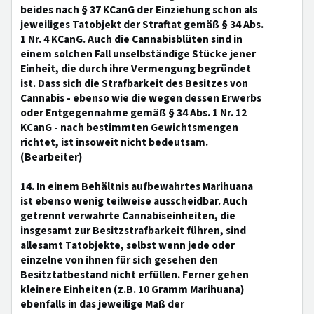
beides nach § 37 KCanG der Einziehung schon als
jeweiliges Tatobjekt der Straftat gemäß § 34 Abs.
1 Nr. 4 KCanG. Auch die Cannabisblüten sind in
einem solchen Fall unselbständige Stücke jener
Einheit, die durch ihre Vermengung begründet
ist. Dass sich die Strafbarkeit des Besitzes von
Cannabis - ebenso wie die wegen dessen Erwerbs
oder Entgegennahme gemäß § 34 Abs. 1 Nr. 12
KCanG - nach bestimmten Gewichtsmengen
richtet, ist insoweit nicht bedeutsam.
(Bearbeiter)
14. In einem Behältnis aufbewahrtes Marihuana
ist ebenso wenig teilweise ausscheidbar. Auch
getrennt verwahrte Cannabiseinheiten, die
insgesamt zur Besitzstrafbarkeit führen, sind
allesamt Tatobjekte, selbst wenn jede oder
einzelne von ihnen für sich gesehen den
Besitztatbestand nicht erfüllen. Ferner gehen
kleinere Einheiten (z.B. 10 Gramm Marihuana)
ebenfalls in das jeweilige Maß der