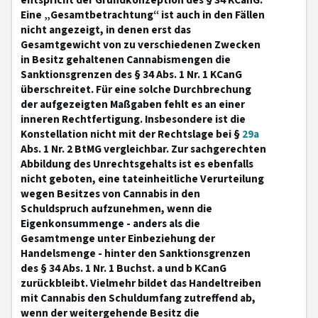
entspricht der Grundkonzeption des § 34 KCanG.
Eine „Gesamtbetrachtung“ ist auch in den Fällen
nicht angezeigt, in denen erst das
Gesamtgewicht von zu verschiedenen Zwecken
in Besitz gehaltenen Cannabismengen die
Sanktionsgrenzen des § 34 Abs. 1 Nr. 1 KCanG
überschreitet. Für eine solche Durchbrechung
der aufgezeigten Maßgaben fehlt es an einer
inneren Rechtfertigung. Insbesondere ist die
Konstellation nicht mit der Rechtslage bei §
29a
Abs. 1 Nr. 2 BtMG vergleichbar. Zur sachgerechten
Abbildung des Unrechtsgehalts ist es ebenfalls
nicht geboten, eine tateinheitliche Verurteilung
wegen Besitzes von Cannabis in den
Schuldspruch aufzunehmen, wenn die
Eigenkonsummenge - anders als die
Gesamtmenge unter Einbeziehung der
Handelsmenge - hinter den Sanktionsgrenzen
des § 34 Abs. 1 Nr. 1 Buchst. a und b KCanG
zurückbleibt. Vielmehr bildet das Handeltreiben
mit Cannabis den Schuldumfang zutreffend ab,
wenn der weitergehende Besitz die