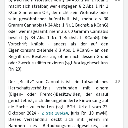
b) Nach dem Wortlaut von § 34 Abs. 1 Nr. 1 KCanG
macht sich strafbar, wer entgegen § 2 Abs. 1 Nr. 1
KCanG an einem Ort, der nicht sein Wohnsitz oder
sein gewöhnlicher Aufenthalt ist, mehr als 30
Gramm Cannabis (§ 34 Abs. 1 Nr. 1 Buchst. a KCanG)
oder wer insgesamt mehr als 60 Gramm Cannabis
besitzt (§ 34 Abs. 1 Nr. 1 Buchst. b KCanG). Die
Vorschrift knüpft - anders als der auf den
Eigenkonsum zielende § 3 Abs. 1 KCanG - an den
Begriff des Besitzes an, ohne nach dessen Grund
oder Zweck zu differenzieren (vgl. Vorlagebeschluss
Rn. 23).
19
Der „Besitz“ von Cannabis ist ein tatsächliches
Herrschaftsverhältnis verbunden mit einem
(Eigen- oder Fremd-)Besitzwillen, der darauf
gerichtet ist, sich die ungehinderte Einwirkung auf
die Sache zu erhalten (vgl. BGH, Urteil vom 23.
Oktober 2024 -
2 StR 186/24
, juris Rn. 10 mwN).
Dieses Verständnis deckt sich mit jenem im
Rahmen des Betäubungsmittelgesetzes, an