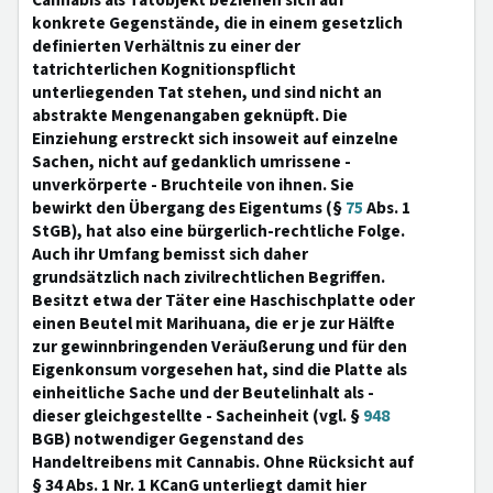
Cannabis als Tatobjekt beziehen sich auf
konkrete Gegenstände, die in einem gesetzlich
definierten Verhältnis zu einer der
tatrichterlichen Kognitionspflicht
unterliegenden Tat stehen, und sind nicht an
abstrakte Mengenangaben geknüpft. Die
Einziehung erstreckt sich insoweit auf einzelne
Sachen, nicht auf gedanklich umrissene -
unverkörperte - Bruchteile von ihnen. Sie
bewirkt den Übergang des Eigentums (§
75
Abs. 1
StGB), hat also eine bürgerlich-rechtliche Folge.
Auch ihr Umfang bemisst sich daher
grundsätzlich nach zivilrechtlichen Begriffen.
Besitzt etwa der Täter eine Haschischplatte oder
einen Beutel mit Marihuana, die er je zur Hälfte
zur gewinnbringenden Veräußerung und für den
Eigenkonsum vorgesehen hat, sind die Platte als
einheitliche Sache und der Beutelinhalt als -
dieser gleichgestellte - Sacheinheit (vgl. §
948
BGB) notwendiger Gegenstand des
Handeltreibens mit Cannabis. Ohne Rücksicht auf
§ 34 Abs. 1 Nr. 1 KCanG unterliegt damit hier