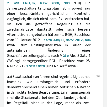
2 BvR 1431/07
,
NJW 2008, 909
, 910). Ein
Jahresgeschäftsverteilungsplan ist insoweit nur
einer beschränkten gerichtlichen Kontrolle
zugänglich, die sich nicht darauf zu erstrecken hat,
ob sich die getroffene Regelung als die
zweckmäßigste darstellt oder sich bessere
Alternativen angeboten hätten (s. BGH, Beschluss
vom 11. Januar 2012 -
2 StR 346/11
,
NStZ 2012, 406
mwN; zum Prüfungsmaßstab in Fällen der
unterjährigen Änderung eines
Geschäftsverteilungsplans nach §
21e
Abs. 3 Satz 1
GVG vgl. demgegenüber BGH, Beschluss vom 25.
März 2021 -
3 StR 10/20
, juris Rn. 40 ff. mwN).
16
aa) Staatsschutzverfahren sind regelmäßig ebenso
komplex wie umfangreich und erfordern
dementsprechend einen hohen zeitlichen Aufwand
in der richterlichen Bearbeitung. Erfahrungsgemäß
sind die Strafsenate bei den Oberlandesgerichten
im Regelfall nicht in der Lage, mehr als zwei