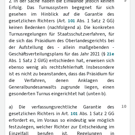
9
2. In der Sache haben die Einwände jedoch keinen
Erfolg. Das Turnussystem begegnet für sich
gesehen im Hinblick auf die Garantie des
gesetzlichen Richters (Art.
101
Abs. 1 Satz 2 GG)
keinen Bedenken (nachfolgend a). Die konkreten
Turnusregelungen für Staatsschutzverfahren, für
die sich das Präsidium des Oberlandesgerichts bei
der Aufstellung des - allein maßgebenden -
Geschäftsverteilungsplans für das Jahr 2021 (§
21e
Abs. 1 Satz 2 GVG) entschieden hat, erweisen sich
ebenso wenig als rechtsfehlerhaft. Insbesondere
ist es nicht zu beanstanden, dass das Präsidium für
die Verfahren, denen Anklagen des
Generalbundesanwalts zugrunde liegen, einen
gesonderten Turnus eingerichtet hat (unten b).
10
a) Die verfassungsrechtliche Garantie des
gesetzlichen Richters in Art.
101
Abs. 1 Satz 2 GG
erfordert es, im Voraus so eindeutig wie möglich
festzulegen, welcher Richter zur Entscheidung im
Einzelfall berufen ist. Regelungen in