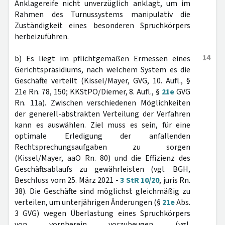
Anklagereife nicht unverzüglich anklagt, um im
Rahmen des Turnussystems manipulativ die
Zuständigkeit eines besonderen Spruchkörpers
herbeizuführen.
14
b) Es liegt im pflichtgemäßen Ermessen eines
Gerichtspräsidiums, nach welchem System es die
Geschäfte verteilt (Kissel/Mayer, GVG, 10. Aufl., §
21e Rn. 78, 150; KKStPO/Diemer, 8. Aufl., §
21e
GVG
Rn. 11a). Zwischen verschiedenen Möglichkeiten
der generell-abstrakten Verteilung der Verfahren
kann es auswählen. Ziel muss es sein, für eine
optimale Erledigung der anfallenden
Rechtsprechungsaufgaben zu sorgen
(Kissel/Mayer, aaO Rn. 80) und die Effizienz des
Geschäftsablaufs zu gewährleisten (vgl. BGH,
Beschluss vom 25. März 2021 -
3 StR 10/20
, juris Rn.
38). Die Geschäfte sind möglichst gleichmäßig zu
verteilen, um unterjährigen Änderungen (§
21e
Abs.
3 GVG) wegen Überlastung eines Spruchkörpers
von vornherein vorzubeugen (vgl.