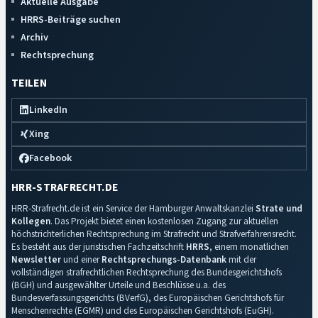
Aktuelle Ausgabe
HRRS-Beiträge suchen
Archiv
Rechtsprechung
TEILEN
LinkedIn
Xing
Facebook
HRR-STRAFRECHT.DE
HRR-Strafrecht.de ist ein Service der Hamburger Anwaltskanzlei
Strate und
Kollegen
. Das Projekt bietet einen kostenlosen Zugang zur aktuellen
höchstrichterlichen Rechtsprechung im Strafrecht und Strafverfahrensrecht.
Es besteht aus der juristischen Fachzeitschrift
HRRS
, einem monatlichen
Newsletter
und einer
Rechtsprechungs-Datenbank
mit der
vollständigen strafrechtlichen Rechtsprechung des Bundesgerichtshofs
(BGH) und ausgewählter Urteile und Beschlüsse u.a. des
Bundesverfassungsgerichts (BVerfG), des Europäischen Gerichtshofs für
Menschenrechte (EGMR) und des Europäischen Gerichtshofs (EuGH).