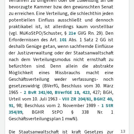
Verfahren zu umgehen oder die Zuweisung an die
bevorzugte Kammer bzw. den gewünschten Senat
zu erreichen. Eine Verteilung, die schlechthin jeden
potentiellen Einfluss ausschließt und dennoch
praktikabel ist, ist allerdings kaum vorstellbar
(vgl. MüKoStPO/Schuster, §
21e
GVG Rn. 29). Den
Erfordernissen des Art.
101
Abs. 1 Satz 2 GG ist
deshalb Genüge getan, wenn sachfremde Einflüsse
der Justizverwaltung oder der Staatsanwaltschaft
nach dem Verteilungsmodus nicht ernsthaft zu
befürchten sind. Denn allein die abstrakte
Möglichkeit eines Missbrauchs macht eine
Geschäftsverteilung weder verfassungs- noch
gesetzeswidrig (BVerfG, Beschluss vom 30. März
1965 -
2 BvR 341/60
,
BVerfGE 18, 423
, 427; BGH,
Urteil vom 10. Juli 1963 -
VIII ZR 204/61
,
BGHZ 40,
91
, 98; Beschluss vom 2. November 1989 -
1 StR
354/89
, BGHR StPO § 338 Nr. 1
Geschäftsverteilungsplan 1 mwN).
13
Die Staatsanwaltschaft ist kraft Gesetzes zur