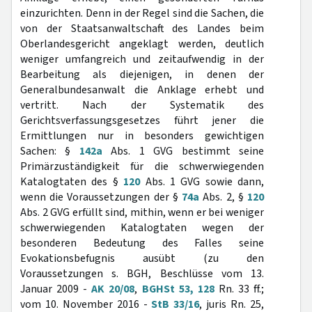
einzurichten. Denn in der Regel sind die Sachen, die
von der Staatsanwaltschaft des Landes beim
Oberlandesgericht angeklagt werden, deutlich
weniger umfangreich und zeitaufwendig in der
Bearbeitung als diejenigen, in denen der
Generalbundesanwalt die Anklage erhebt und
vertritt. Nach der Systematik des
Gerichtsverfassungsgesetzes führt jener die
Ermittlungen nur in besonders gewichtigen
Sachen: §
142a
Abs. 1 GVG bestimmt seine
Primärzuständigkeit für die schwerwiegenden
Katalogtaten des §
120
Abs. 1 GVG sowie dann,
wenn die Voraussetzungen der §
74a
Abs. 2, §
120
Abs. 2 GVG erfüllt sind, mithin, wenn er bei weniger
schwerwiegenden Katalogtaten wegen der
besonderen Bedeutung des Falles seine
Evokationsbefugnis ausübt (zu den
Voraussetzungen s. BGH, Beschlüsse vom 13.
Januar 2009 -
AK 20/08
,
BGHSt 53, 128
Rn. 33 ff.;
vom 10. November 2016 -
StB 33/16
, juris Rn. 25,