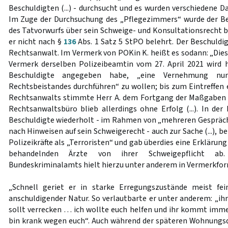
Beschuldigten (...) - durchsucht und es wurden verschiedene 
Im Zuge der Durchsuchung des „Pflegezimmers“ wurde der Be
des Tatvorwurfs über sein Schweige- und Konsultationsrecht be
er nicht nach §
136
Abs. 1 Satz 5 StPO belehrt. Der Beschuldig
Rechtsanwalt. Im Vermerk von POKin K. heißt es sodann: „Dies
Vermerk derselben Polizeibeamtin vom 27. April 2021 wird h
Beschuldigte angegeben habe, „eine Vernehmung nu
Rechtsbeistandes durchführen“ zu wollen; bis zum Eintreffen 
Rechtsanwalts stimmte Herr A. dem Fortgang der Maßgaben zu“
Rechtsanwaltsbüro blieb allerdings ohne Erfolg (...). In der
Beschuldigte wiederholt - im Rahmen von „mehreren Gespräch
nach Hinweisen auf sein Schweigerecht - auch zur Sache (...), 
Polizeikräfte als „Terroristen“ und gab überdies eine Erklärun
behandelnden Ärzte von ihrer Schweigepflicht ab
Bundeskriminalamts hielt hierzu unter anderem in Vermerkfor
„Schnell geriet er in starke Erregungszustände meist fein
anschuldigender Natur. So verlautbarte er unter anderem: „ihr se
sollt verrecken … ich wollte euch helfen und ihr kommt immer
bin krank wegen euch“. Auch während der späteren Wohnungsd