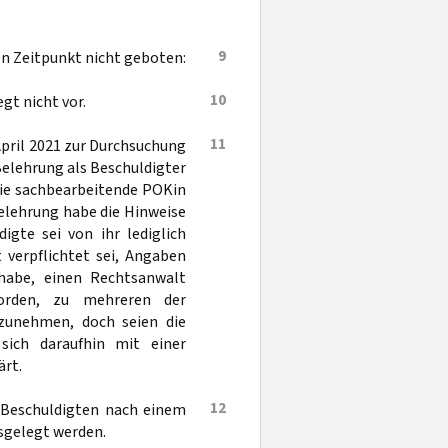
9
gen Zeitpunkt nicht geboten:
10
egt nicht vor.
11
April 2021 zur Durchsuchung
Belehrung als Beschuldigter
 die sachbearbeitende POKin
 Belehrung habe die Hinweise
gte sei von ihr lediglich
 verpflichtet sei, Angaben
habe, einen Rechtsanwalt
worden, zu mehreren der
fzunehmen, doch seien die
sich daraufhin mit einer
rt.
12
s Beschuldigten nach einem
sgelegt werden.