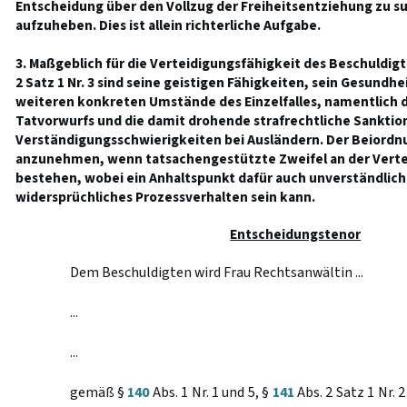
Entscheidung über den Vollzug der Freiheitsentziehung zu s
aufzuheben. Dies ist allein richterliche Aufgabe.
3. Maßgeblich für die Verteidigungsfähigkeit des Beschuldigt
2 Satz 1 Nr. 3 sind seine geistigen Fähigkeiten, sein Gesundh
weiteren konkreten Umstände des Einzelfalles, namentlich 
Tatvorwurfs und die damit drohende strafrechtliche Sanktio
Verständigungsschwierigkeiten bei Ausländern. Der Beiordnu
anzunehmen, wenn tatsachengestützte Zweifel an der Verte
bestehen, wobei ein Anhaltspunkt dafür auch unverständlich
widersprüchliches Prozessverhalten sein kann.
Entscheidungstenor
Dem Beschuldigten wird Frau Rechtsanwältin ...
...
...
gemäß §
140
Abs. 1 Nr. 1 und 5, §
141
Abs. 2 Satz 1 Nr. 2