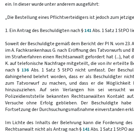
ein. In dieser wurde unter anderem ausgeführt:
„Die Bestellung eines Pflichtverteidigers ist jedoch zum jetzi
1. Ein Antrag des Beschuldigten nach §
141
Abs. 1 Satz 1 StPO li
Soweit der Beschuldigte gemäß dem Bericht der PI N. vom 23. 
im A. Fachkrankenhaus G. nach Eröffnung des Tatvorwurfs und 
im Strafverfahren einen Rechtsanwalt gefordert hat (...), hat
K. auf telefonische Nachfrage mitgeteilt, die von ihr erteilte
nach §
136
Abs. 1 Satz 5 StPO nicht umfasst. Der Beschuldi
dahingehend belehrt worden, dass er als Beschuldigter nicht
zum Tatvorwurf zu machen, und dass er die Möglichkeit 
hinzuzuziehen. Auf sein Verlangen hin sei versucht 
Polizeidienststelle bekannten Rechtsanwälten Kontakt au
Versuche ohne Erfolg geblieben. Der Beschuldigte habe 
Fortsetzung der Durchsuchungsmaßnahme einverstanden erklä
Im Lichte des Inhalts der Belehrung kann die Forderung de
Rechtsanwalt nicht als Antrag nach §
141
Abs. 1 Satz 1 StPO au