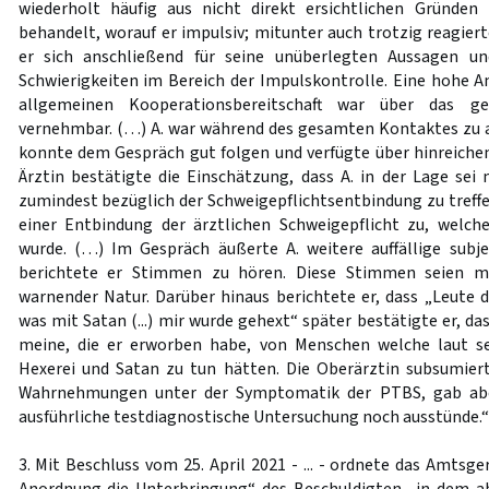
wiederholt häufig aus nicht direkt ersichtlichen Gründen
behandelt, worauf er impulsiv; mitunter auch trotzig reagiert
er sich anschließend für seine unüberlegten Aussagen und
Schwierigkeiten im Bereich der Impulskontrolle. Eine hohe A
allgemeinen Kooperationsbereitschaft war über das g
vernehmbar. (…) A. war während des gesamten Kontaktes zu al
konnte dem Gespräch gut folgen und verfügte über hinreiche
Ärztin bestätigte die Einschätzung, dass A. in der Lage sei
zumindest bezüglich der Schweigepflichtsentbindung zu treffe
einer Entbindung der ärztlichen Schweigepflicht zu, welche
wurde. (…) Im Gespräch äußerte A. weitere auffällige sub
berichtete er Stimmen zu hören. Diese Stimmen seien m
warnender Natur. Darüber hinaus berichtete er, dass „Leute
was mit Satan (...) mir wurde gehext“ später bestätigte er, da
meine, die er erworben habe, von Menschen welche laut s
Hexerei und Satan zu tun hätten. Die Oberärztin subsumier
Wahrnehmungen unter der Symptomatik der PTBS, gab aber
ausführliche testdiagnostische Untersuchung noch ausstünde.“ (
3. Mit Beschluss vom 25. April 2021 - ... - ordnete das Amtsge