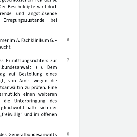
geschlossenen Teil des A.
 Der Beschuldigte wird dort
rende und angstlösende
Erregungszustände bei
6
er im A. Fachklinikum G. -
sucht.
7
es Ermittlungsrichters zur
lbundesanwalt (...). Dem
ag auf Bestellung eines
htigt, von Amts wegen die
tsanwältin zu prüfen. Eine
rmutlich einen weiteren
r die Unterbringung des
 gleichwohl halte sich der
„freiwillig“ und im offenen
8
 des Generalbundesanwalts