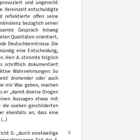
 provoziert und ungerecht
e. Vereinzelt entschuldigte
 reflektierte offen seine
mbivalenz bezüglich seiner
esamte Gespräch hinweg
len Qualitäten orientiert,
nde Deutschkenntnisse. Die
 mündig eine Entscheidung,
n. Herr A. stimmte folglich
s schriftlich dokumentiert
jektive Wahrnehmungen: So
eist drohender oder auch
 die mir Was geben, machen
ss er „damit diverse Drogen
einen Aussagen etwas mit
t die soeben geschilderten
 ebenfalls an, dass eine
...)
5
richt G. „durch einstweilige