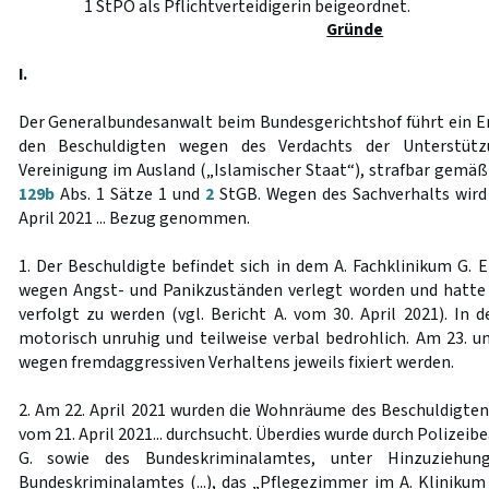
1 StPO als Pflichtverteidigerin beigeordnet.
Gründe
I.
Der Generalbundesanwalt beim Bundesgerichtshof führt ein 
den Beschuldigten wegen des Verdachts der Unterstützu
Vereinigung im Ausland („Islamischer Staat“), strafbar gemä
129b
Abs. 1 Sätze 1 und
2
StGB. Wegen des Sachverhalts wird
April 2021 ... Bezug genommen.
1. Der Beschuldigte befindet sich in dem A. Fachklinikum G. Er
wegen Angst- und Panikzuständen verlegt worden und hatte 
verfolgt zu werden (vgl. Bericht A. vom 30. April 2021). In d
motorisch unruhig und teilweise verbal bedrohlich. Am 23. un
wegen fremdaggressiven Verhaltens jeweils fixiert werden.
2. Am 22. April 2021 wurden die Wohnräume des Beschuldigten 
vom 21. April 2021... durchsucht. Überdies wurde durch Polizei
G. sowie des Bundeskriminalamtes, unter Hinzuziehun
Bundeskriminalamtes (...), das „Pflegezimmer im A. Klinikum 