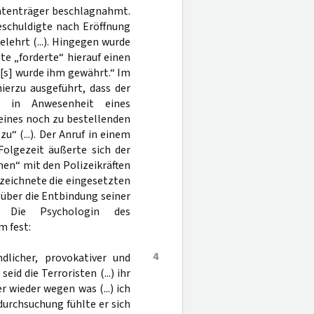
Datenträger beschlagnahmt.
schuldigte nach Eröffnung
lehrt (...). Hingegen wurde
te „forderte“ hierauf einen
[s] wurde ihm gewährt.“ Im
ierzu ausgeführt, dass der
r in Anwesenheit eines
eines noch zu bestellenden
 (...). Der Anruf in einem
 Folgezeit äußerte sich der
en“ mit den Polizeikräften
bezeichnete die eingesetzten
g über die Entbindung seiner
. Die Psychologin des
m fest:
4
dlicher, provokativer und
id die Terroristen (...) ihr
 wieder wegen was (...) ich
urchsuchung fühlte er sich