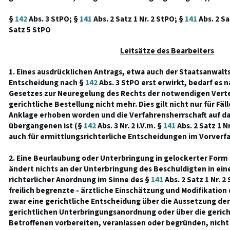
§
142
Abs. 3 StPO; §
141
Abs. 2 Satz 1 Nr. 2 StPO; §
141
Abs. 2 Sa
Satz 5 StPO
Leitsätze des Bearbeiters
1. Eines ausdrücklichen Antrags, etwa auch der Staatsanwaltsc
Entscheidung nach §
142
Abs. 3 StPO erst erwirkt, bedarf es n
Gesetzes zur Neuregelung des Rechts der notwendigen Verte
gerichtliche Bestellung nicht mehr. Dies gilt nicht nur für Fäl
Anklage erhoben worden und die Verfahrensherrschaft auf d
übergangenen ist (§
142
Abs. 3 Nr. 2 i.V.m. §
141
Abs. 2 Satz 1 N
auch für ermittlungsrichterliche Entscheidungen im Vorverf
2. Eine Beurlaubung oder Unterbringung in gelockerter Form
ändert nichts an der Unterbringung des Beschuldigten in ein
richterlicher Anordnung im Sinne des §
141
Abs. 2 Satz 1 Nr. 2 
freilich begrenzte - ärztliche Einschätzung und Modifikatio
zwar eine gerichtliche Entscheidung über die Aussetzung der
gerichtlichen Unterbringungsanordnung oder über die gerich
Betroffenen vorbereiten, veranlassen oder begründen, nicht a