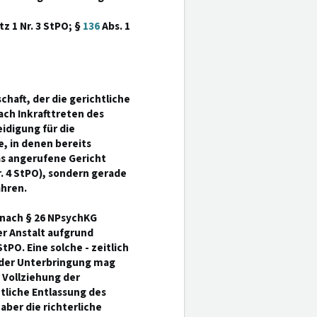
tz 1 Nr. 3 StPO; §
136
Abs. 1
haft, der die gerichtliche
ach Inkrafttreten des
idigung für die
le, in denen bereits
as angerufene Gericht
r. 4 StPO), sondern gerade
ahren.
 nach § 26 NPsychKG
er Anstalt aufgrund
StPO. Eine solche - zeitlich
n der Unterbringung mag
 Vollziehung der
tliche Entlassung des
ber die richterliche