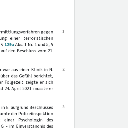
1
Ermittlungsverfahren gegen
ng einer terroristischen
ß §
129a
Abs. 1 Nr. 1 und 5, §
 auf den Beschluss vom 21.
2
 war aus einer Klinik in N.
über das Gefühl berichtet,
er Folgezeit zeigte er sich
d 24. April 2021 musste er
3
in E. aufgrund Beschlusses
beamte der Polizeiinspektion
g einer Psychologin des
G. - im Einverständnis des