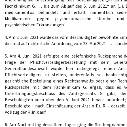
Anordnung die Unterbringung“ des Beschuldigten „in dem ab
Fachklinikum G. … bis zum Ablauf des 5. Juni 2021“ an (...).
medikamentös behandelt und erhält namentlich sedie
Medikamente gegen psychosomatische Unruhe und 
psychiatrischen Erkrankungen.
4. Am 2. Juni 2021 wurde das vom Beschuldigten bewohnte Zimm
diesmal auf richterliche Anordnung vom 28. Mai 2021 - ... - durch
5. Am 4. Juni 2021 erfolgte eine telefonische Rücksprache d
Frage der Pflichtverteidigerbestellung mit dem Genera
Generalbundesanwalt wurde hier nahegelegt, einen Antr
Pflichtverteidigers zu stellen, anderenfalls sei beabsic
gerichtliche Bestellung eines Rechtsanwalts oder einer Rech
Rücksprache mit dem Fachklinikum G. ergab, dass es ve
Unterbringungsbeschluss des Amtsgerichts G. gibt, de
Beschuldigten auch über den 5. Juni 2021 hinaus anordnet;
Beschuldigte - nach Einschätzung der Ärztin Dr. R. - derzeit 
Vollzug der Klinik auf.
6. Am Nachmittag desselben Tages ging die Stellungnahme