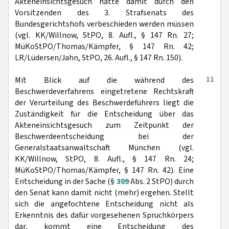
Akteneinsichtsgesuch hätte damit durch den
Vorsitzenden des 3. Strafsenats des
Bundesgerichtshofs verbeschieden werden müssen
(vgl. KK/Willnow, StPO, 8. Aufl., § 147 Rn. 27;
MüKoStPO/Thomas/Kämpfer, § 147 Rn. 42;
LR/Lüdersen/Jahn, StPO, 26. Aufl., § 147 Rn. 150).
11
Mit Blick auf die während des
Beschwerdeverfahrens eingetretene Rechtskraft
der Verurteilung des Beschwerdeführers liegt die
Zuständigkeit für die Entscheidung über das
Akteneinsichtsgesuch zum Zeitpunkt der
Beschwerdeentscheidung bei der
Generalstaatsanwaltschaft München (vgl.
KK/Willnow, StPO, 8. Aufl., § 147 Rn. 24;
MüKoStPO/Thomas/Kämpfer, § 147 Rn. 42). Eine
Entscheidung in der Sache (§
309
Abs. 2 StPO) durch
den Senat kann damit nicht (mehr) ergehen. Stellt
sich die angefochtene Entscheidung nicht als
Erkenntnis des dafür vorgesehenen Spruchkörpers
dar, kommt eine Entscheidung des