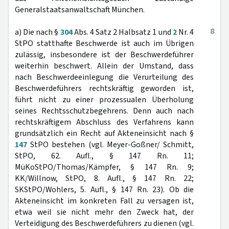
Generalstaatsanwaltschaft München.
8
a) Die nach §
304
Abs. 4 Satz 2 Halbsatz 1 und
2
Nr. 4
StPO statthafte Beschwerde ist auch im Übrigen
zulässig, insbesondere ist der Beschwerdeführer
weiterhin beschwert. Allein der Umstand, dass
nach Beschwerdeeinlegung die Verurteilung des
Beschwerdeführers rechtskräftig geworden ist,
führt nicht zu einer prozessualen Überholung
seines Rechtsschutzbegehrens. Denn auch nach
rechtskräftigem Abschluss des Verfahrens kann
grundsätzlich ein Recht auf Akteneinsicht nach §
147
StPO bestehen (vgl. Meyer-Goßner/ Schmitt,
StPO, 62. Aufl., § 147 Rn. 11;
MüKoStPO/Thomas/Kämpfer, § 147 Rn. 9;
KK/Willnow, StPO, 8. Aufl., § 147 Rn. 22;
SKStPO/Wohlers, 5. Aufl., § 147 Rn. 23). Ob die
Akteneinsicht im konkreten Fall zu versagen ist,
etwa weil sie nicht mehr den Zweck hat, der
Verteidigung des Beschwerdeführers zu dienen (vgl.