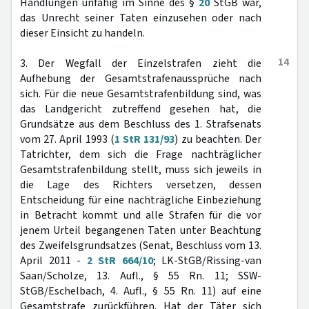
Handlungen unfähig im Sinne des §
20
StGB war,
das Unrecht seiner Taten einzusehen oder nach
dieser Einsicht zu handeln.
14
3. Der Wegfall der Einzelstrafen zieht die
Aufhebung der Gesamtstrafenaussprüche nach
sich. Für die neue Gesamtstrafenbildung sind, was
das Landgericht zutreffend gesehen hat, die
Grundsätze aus dem Beschluss des 1. Strafsenats
vom 27. April 1993 (
1 StR 131/93
) zu beachten. Der
Tatrichter, dem sich die Frage nachträglicher
Gesamtstrafenbildung stellt, muss sich jeweils in
die Lage des Richters versetzen, dessen
Entscheidung für eine nachträgliche Einbeziehung
in Betracht kommt und alle Strafen für die vor
jenem Urteil begangenen Taten unter Beachtung
des Zweifelsgrundsatzes (Senat, Beschluss vom 13.
April 2011 -
2 StR 664/10
; LK-StGB/Rissing-van
Saan/Scholze, 13. Aufl., § 55 Rn. 11; SSW-
StGB/Eschelbach, 4. Aufl., § 55 Rn. 11) auf eine
Gesamtstrafe zurückführen. Hat der Täter sich