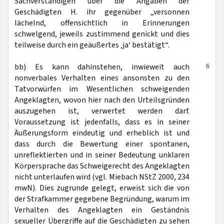
Sachverständigen über die Angaben der
Geschädigten H. ihr gegenüber „versonnen
lächelnd, offensichtlich in Erinnerungen
schwelgend, jeweils zustimmend genickt und dies
teilweise durch ein geäußertes ‚ja‘ bestätigt“.
6
bb) Es kann dahinstehen, inwieweit auch
nonverbales Verhalten eines ansonsten zu den
Tatvorwürfen im Wesentlichen schweigenden
Angeklagten, wovon hier nach den Urteilsgründen
auszugehen ist, verwertet werden darf.
Voraussetzung ist jedenfalls, dass es in seiner
Äußerungsform eindeutig und erheblich ist und
dass durch die Bewertung einer spontanen,
unreflektierten und in seiner Bedeutung unklaren
Körpersprache das Schweigerecht des Angeklagten
nicht unterlaufen wird (vgl. Miebach NStZ 2000, 234
mwN). Dies zugrunde gelegt, erweist sich die von
der Strafkammer gegebene Begründung, warum im
Verhalten des Angeklagten ein Geständnis
sexueller Übergriffe auf die Geschädigten zu sehen