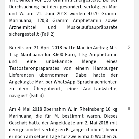
THC-Anteil von 133 Gramm sichergestellt. Bei der
Durchsuchung bei den gesondert verfolgten Mar.
und W. am 21. Juni 2018 wurden 4.070 Gramm
Marihuana, 120,8 Gramm Amphetamin sowie
Arzneimittel und Muskelaufbaupräparate
sichergestellt (Fall 2).
5
Bereits am 21. April 2018 hatte Mar. im Auftrag M. s
1 kg Marihuana für 3.600 Euro, 1 kg Amphetamin
und eine unbekannte Menge eines
Testosteronpräparates von einem Hamburger
Lieferanten übernommen. Dabei hatte der
Angeklagte Mar. per WhatsApp-Sprachnachrichten
zu dem Übergabeort, einer Aral-Tankstelle,
navigiert (Fall 3).
6
Am 4. Mai 2018 übernahm W. in Rheinsberg 10 kg
Marihuana, die für M. bestimmt waren. Dieses
Geschäft hatte der Angeklagte am 2. Mai 2018 mit
dem gesondert verfolgten K. „angeschoben“, bevor
er noch am selben Tage für zweieinhalb Wochen zu