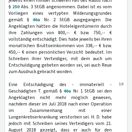
jeweils einen minder schweren Fall des Raubs nach
§
250
Abs. 3 StGB angenommen. Dabei ist es vom
Vorliegen eines vertypten Milderungsgrundes
gemäß §
46a
Nr. 2 StGB ausgegangen. Die
Angeklagten hätten die Hoteleigentümerin durch
ihre Zahlungen von 800,-- € bzw. 750,-- €
vollständig entschädigt. Dies habe jeweils bei ihren
monatlichen Bruttoeinkommen von 338,-- € bzw.
450,-- € einen persönlichen Verzicht bedeutet. Im
Schreiben ihrer Verteidiger, mit dem auch um
Entschuldigung gebeten worden sei, sei auch Reue
zum Ausdruck gebracht worden.
10
Eine Entschädigung des - immateriell -
Geschädigten T. gemäß §
46a
Nr. 1 StGB sei den
Angeklagten nicht mehr möglich gewesen,
nachdem dieser im Juli 2018 nach einer Operation
im Zusammenhang mit einer
Lungenkrebserkrankung verstorben sei. H. D. habe
jedoch mit Schreiben seines Verteidigers vom 21.
August 2018 gezeigt, dass er auch für den