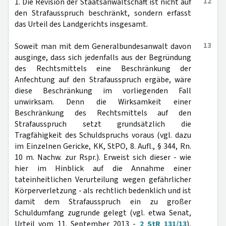
12
1. Die Revision der Staatsanwaltschaft ist nicht auf
den Strafausspruch beschränkt, sondern erfasst
das Urteil des Landgerichts insgesamt.
13
Soweit man mit dem Generalbundesanwalt davon
ausginge, dass sich jedenfalls aus der Begründung
des Rechtsmittels eine Beschränkung der
Anfechtung auf den Strafausspruch ergäbe, wäre
diese Beschränkung im vorliegenden Fall
unwirksam. Denn die Wirksamkeit einer
Beschränkung des Rechtsmittels auf den
Strafausspruch setzt grundsätzlich die
Tragfähigkeit des Schuldspruchs voraus (vgl. dazu
im Einzelnen Gericke, KK, StPO, 8. Aufl., § 344, Rn.
10 m. Nachw. zur Rspr.). Erweist sich dieser - wie
hier im Hinblick auf die Annahme einer
tateinheitlichen Verurteilung wegen gefährlicher
Körperverletzung - als rechtlich bedenklich und ist
damit dem Strafausspruch ein zu großer
Schuldumfang zugrunde gelegt (vgl. etwa Senat,
Urteil vom 11. September 2013 -
2 StR 131/13
),