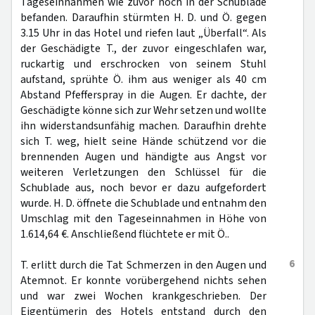
Tageseinnahmen wie zuvor noch in der Schublade
befanden. Daraufhin stürmten H. D. und Ö. gegen
3.15 Uhr in das Hotel und riefen laut „Überfall“. Als
der Geschädigte T., der zuvor eingeschlafen war,
ruckartig und erschrocken von seinem Stuhl
aufstand, sprühte Ö. ihm aus weniger als 40 cm
Abstand Pfefferspray in die Augen. Er dachte, der
Geschädigte könne sich zur Wehr setzen und wollte
ihn widerstandsunfähig machen. Daraufhin drehte
sich T. weg, hielt seine Hände schützend vor die
brennenden Augen und händigte aus Angst vor
weiteren Verletzungen den Schlüssel für die
Schublade aus, noch bevor er dazu aufgefordert
wurde. H. D. öffnete die Schublade und entnahm den
Umschlag mit den Tageseinnahmen in Höhe von
1.614,64 €. Anschließend flüchtete er mit Ö..
6
T. erlitt durch die Tat Schmerzen in den Augen und
Atemnot. Er konnte vorübergehend nichts sehen
und war zwei Wochen krankgeschrieben. Der
Eigentümerin des Hotels entstand durch den