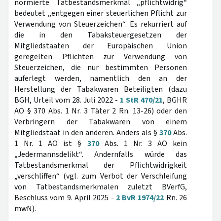
normierte Tatbestandsmerkmal „pflichtwidrig“
bedeutet „entgegen einer steuerlichen Pflicht zur
Verwendung von Steuerzeichen“. Es rekurriert auf
die in den Tabaksteuergesetzen der
Mitgliedstaaten der Europäischen Union
geregelten Pflichten zur Verwendung von
Steuerzeichen, die nur bestimmten Personen
auferlegt werden, namentlich den an der
Herstellung der Tabakwaren Beteiligten (dazu
BGH, Urteil vom 28. Juli 2022 -
1 StR 470/21
, BGHR
AO § 370 Abs. 1 Nr. 3 Täter 2 Rn. 13-26) oder den
Verbringern der Tabakwaren von einem
Mitgliedstaat in den anderen. Anders als §
370
Abs.
1 Nr. 1 AO ist §
370
Abs. 1 Nr. 3 AO kein
„Jedermannsdelikt“. Andernfalls würde das
Tatbestandsmerkmal der Pflichtwidrigkeit
„verschliffen“ (vgl. zum Verbot der Verschleifung
von Tatbestandsmerkmalen zuletzt BVerfG,
Beschluss vom 9. April 2025 -
2 BvR 1974/22
Rn. 26
mwN).