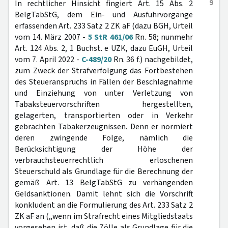
9
In rechtlicher Hinsicht fingiert Art. 15 Abs. 2
BelgTabStG, dem Ein- und Ausfuhrvorgänge
erfassenden Art. 233 Satz 2 ZK aF (dazu BGH, Urteil
vom 14. März 2007 -
5 StR 461/06
Rn. 58; nunmehr
Art. 124 Abs. 2, 1 Buchst. e UZK, dazu EuGH, Urteil
vom 7. April 2022 -
C-489/20
Rn. 36 f.) nachgebildet,
zum Zweck der Strafverfolgung das Fortbestehen
des Steueranspruchs in Fällen der Beschlagnahme
und Einziehung von unter Verletzung von
Tabaksteuervorschriften hergestellten,
gelagerten, transportierten oder in Verkehr
gebrachten Tabakerzeugnissen. Denn er normiert
deren zwingende Folge, nämlich die
Berücksichtigung der Höhe der
verbrauchsteuerrechtlich erloschenen
Steuerschuld als Grundlage für die Berechnung der
gemäß Art. 13 BelgTabStG zu verhängenden
Geldsanktionen. Damit lehnt sich die Vorschrift
konkludent an die Formulierung des Art. 233 Satz 2
ZK aF an („wenn im Strafrecht eines Mitgliedstaats
vorgesehen ist, daß die Zölle als Grundlage für die