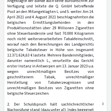
Angeklagte der Bande auch seine Büroanschrift zur
Verfügung und leitete die Q. GmbH betreffende
Post an den Mitangeklagten L. und S. weiter. Am 14.
April 2021 und 4. August 2021 beschlagnahmten die
belgischen Ermittlungsbehörden in den
Produktionsstätten über 29 Millionen Zigaretten
ohne Steuerbanderole und fast 70.000 Kilogramm
noch nicht weiterverarbeiteten Tabakfeinschnitt,
worauf nach den Berechnungen des Landgerichts
belgische Tabaksteuer in Höhe von insgesamt
12.371.624,63 € lastete. Mehrere Bandenmitglieder,
darunter namentlich L., verurteilte das Gericht
erster Instanz in Antwerpen am 13. Januar 2023 u.a.
wegen unrechtmäßigen Besitzes von
geschnittenem Tabak, unrechtmäßiger
Herstellung von Tabakerzeugnissen und
unrechtmäßigen Besitzes von Zigaretten ohne
belgische Steuerzeichen.
3
2. Der Schuldspruch hält sachlichrechtlicher
Nachprüfung stand (dazu unter a]). Indes begegnet