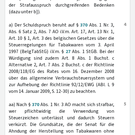
der Strafausspruch durchgreifenden Bedenken
(dazu unter b]).
4
a) Der Schuldspruch beruht auf §
370
Abs. 1 Nr. 3,
Abs. 6 Satz 2, Abs. 7 AO i.V.m. Art. 17, Art. 13 Nr. 1,
Art. 10 § 1, Art. 3 des belgischen Gesetzes über die
Steuerregelungen für Tabakwaren vom 3. April
1997 (BelgTabStG) i.V.m. §
27
Abs. 1 StGB. Bei der
Würdigung sind zudem Art. 8 Abs. 1 Buchst. c
Alternative 2, Art. 7 Abs. 2 Buchst. c der Richtlinie
2008/118/EG des Rates vom 16. Dezember 2008
über das allgemeine Verbrauchsteuersystem und
zur Aufhebung der Richtlinie 92/12/EWG (ABl. L 9
vom 14. Januar 2009, S. 12-30) zu beachten.
5
aa) Nach §
370
Abs. 1 Nr. 3 AO macht sich strafbar,
wer pflichtwidrig die Verwendung von
Steuerzeichen unterlässt und dadurch Steuern
verkürzt. Die Grundsätze, die der Senat für die
Ahndung der Herstellung von Tabakwaren ohne