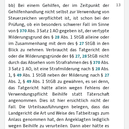
13
bb) Bei einem Gehilfen, der im Zeitpunkt der
Gehilfenhandlung nicht selbst zur Verwendung von
Steuerzeichen verpflichtet ist, ist schon bei der
Prüfung, ob ein besonders schwerer Fall im Sinne
von §
370
Abs. 3 Satz 1 AO gegeben ist, der vertypte
Milderungsgrund des §
28
Abs. 1 StGB alleine oder
im Zusammenhang mit dem des §
27
StGB in den
Blick zu nehmen. Verbraucht das Tatgericht den
oder die Milderungsgründe der §§
27
,
28
StGB nicht
durch das Absehen vom Strafrahmen des §
370
Abs.
3 Satz 1 AO, ist eine Strafmilderung nach §
28
Abs.
1, §
49
Abs. 1 StGB neben der Milderung nach §
27
Abs. 2, §
49
Abs. 1 StGB zu gewähren, es sei denn,
das Tatgericht hätte allein wegen Fehlens der
Verwendungspflicht Beihilfe statt Täterschaft
angenommen. Dies ist hier ersichtlich nicht der
Fall. Die Urteilsausführungen belegen, dass das
Landgericht die Art und Weise des Tatbeitrags zum
Anlass genommen hat, den Angeklagten lediglich
wegen Beihilfe zu verurteilen. Dann aber hätte es