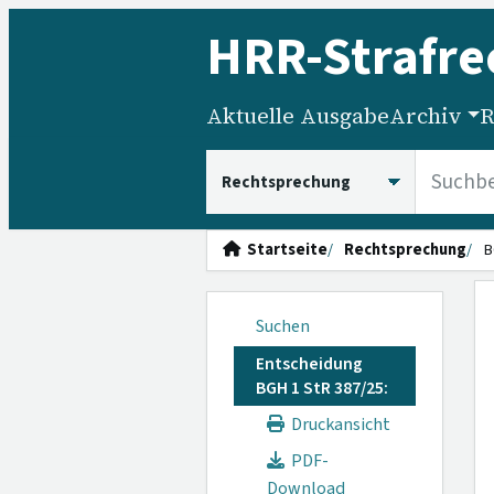
HRR
-Strafre
Aktuelle Ausgabe
Archiv
R
HRRS durchsuchen
Startseite
Rechtsprechung
B
Suchen
Entscheidung
BGH 1 StR 387/25:
Druckansicht
PDF-
Download