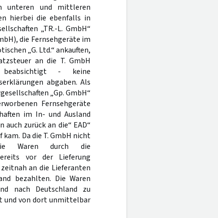
m unteren und mittleren
n hierbei die ebenfalls in
sellschaften „TR.-L. GmbH“
GmbH), die Fernsehgeräte im
tischen „G. Ltd.“ ankauften,
satzsteuer an die T. GmbH
eabsichtigt - keine
erklärungen abgaben. Als
ergesellschaften „Gp. GmbH“
erworbenen Fernsehgeräte
chaften im In- und Ausland
n auch zurück an die“ EAD“
uf kam. Da die T. GmbH nicht
 die Waren durch die
ereits vor der Lieferung
zeitnah an die Lieferanten
sland bezahlten. Die Waren
end nach Deutschland zu
rt und von dort unmittelbar