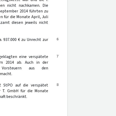
gen nicht nachkamen. Die
September 2014 führten zu
für die Monate April, Juli
zamt diesen jeweils nicht
6
. 937.000 € zu Unrecht zur
7
geklagten eine verspätete
aum 2014 ab. Auch in der
t Vorsteuern aus den
emacht.
8
 StPO auf die verspätet
r T. GmbH für die Monate
aft beschränkt.