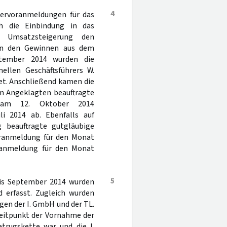
4
uervoranmeldungen für das
h die Einbindung in das
e Umsatzsteigerung den
 an den Gewinnen aus dem
ptember 2014 wurden die
llen Geschäftsführers W.
tet. Anschließend kamen die
om Angeklagten beauftragte
g am 12. Oktober 2014
i 2014 ab. Ebenfalls auf
beauftragte gutgläubige
oranmeldung für den Monat
ranmeldung für den Monat
5
bis September 2014 wurden
 erfasst. Zugleich wurden
gen der I. GmbH und der TL.
eitpunkt der Vornahme der
trugskette war und die I.