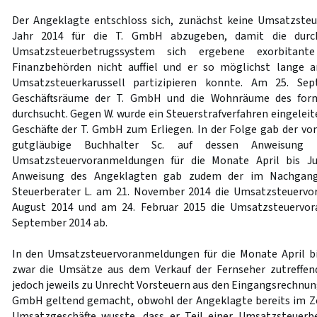
Der Angeklagte entschloss sich, zunächst keine Umsatzste
Jahr 2014 für die T. GmbH abzugeben, damit die durc
Umsatzsteuerbetrugssystem sich ergebene exorbitant
Finanzbehörden nicht auffiel und er so möglichst lange
Umsatzsteuerkarussell partizipieren konnte. Am 25. Se
Geschäftsräume der T. GmbH und die Wohnräume des forme
durchsucht. Gegen W. wurde ein Steuerstrafverfahren eingelei
Geschäfte der T. GmbH zum Erliegen. In der Folge gab der v
gutgläubige Buchhalter Sc. auf dessen Anweisun
Umsatzsteuervoranmeldungen für die Monate April bis Jul
Anweisung des Angeklagten gab zudem der im Nachgang 
Steuerberater L. am 21. November 2014 die Umsatzsteuerv
August 2014 und am 24. Februar 2015 die Umsatzsteuervo
September 2014 ab.
In den Umsatzsteuervoranmeldungen für die Monate April 
zwar die Umsätze aus dem Verkauf der Fernseher zutreffend
jedoch jeweils zu Unrecht Vorsteuern aus den Eingangsrechnun
GmbH geltend gemacht, obwohl der Angeklagte bereits im Z
Umsatzgeschäfte wusste, dass er Teil einer Umsatzsteuerbe