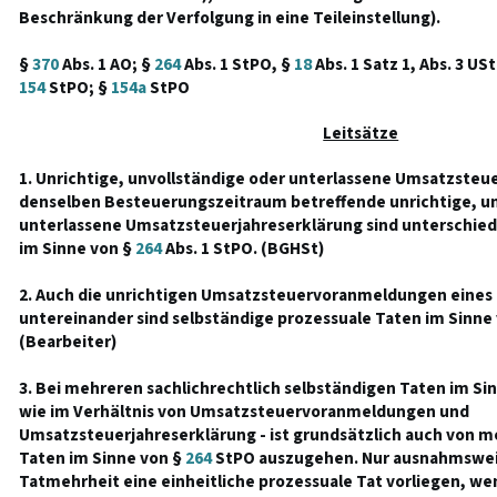
Beschränkung der Verfolgung in eine Teileinstellung).
§
370
Abs. 1 AO; §
264
Abs. 1 StPO, §
18
Abs. 1 Satz 1, Abs. 3 US
154
StPO; §
154a
StPO
Leitsätze
1. Unrichtige, unvollständige oder unterlassene Umsatzste
denselben Besteuerungszeitraum betreffende unrichtige, un
unterlassene Umsatzsteuerjahreserklärung sind unterschied
im Sinne von §
264
Abs. 1 StPO. (BGHSt)
2. Auch die unrichtigen Umsatzsteuervoranmeldungen eine
untereinander sind selbständige prozessuale Taten im Sinne
(Bearbeiter)
3. Bei mehreren sachlichrechtlich selbständigen Taten im Si
wie im Verhältnis von Umsatzsteuervoranmeldungen und
Umsatzsteuerjahreserklärung - ist grundsätzlich auch von 
Taten im Sinne von §
264
StPO auszugehen. Nur ausnahmsweise
Tatmehrheit eine einheitliche prozessuale Tat vorliegen, we