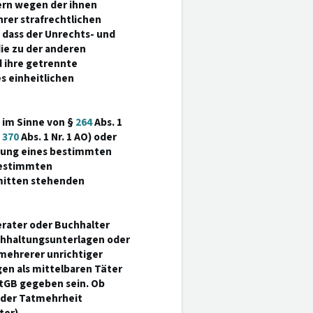
ern wegen der ihnen
rer strafrechtlichen
 dass der Unrechts- und
ie zu der anderen
 ihre getrennte
s einheitlichen
t im Sinne von §
264
Abs. 1
§
370
Abs. 1 Nr. 1 AO) oder
ärung eines bestimmten
bestimmten
nmitten stehenden
erater oder Buchhalter
chhaltungsunterlagen oder
 mehrerer unrichtiger
gen als mittelbaren Täter
tGB gegeben sein. Ob
oder Tatmehrheit