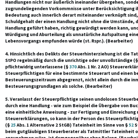
Handlungen nicht nur äußerlich ineinander übergehen, sond
zugrundeliegenden Vorkommnisse unter Berücksichtigung ih
Bedeutung auch innerlich derart miteinander verknüpft sind,
Schuldgehalt der einen Handlung nicht ohne die Umstände, d
Handlung geführt haben, richtig gewürdigt werden kann, und
Würdigung und Aburteilung als unnatürliche Aufspaltung eine
Lebensvorgangs empfunden würde (st. Rspr.). (Bearbeiter)
4. Hinsichtlich des Delikts der Steuerhinterziehung ist die Ta
StPO regelmäßig durch die unrichtige oder unvollständige (
pflichtwidrig unterlassene (§
370
Abs. 1 Nr. 2 AO) Steuererkl
Steuerpflichtigen für eine bestimmte Steuerart und einen 
Besteuerungszeitraum abgegrenzt, nicht allein durch die i
Besteuerungsgrundlagen als solche. (Bearbeiter)
5. Veranlasst der Steuerpflichtige seinen undolosen Steuerb
durch eine Handlung - wie zum Beispiel die Übergabe von Bu
eine einheitliche Anweisung - zur Fertigung und Einreichung
Steuererklärungen, so kann in der Person des Steuerpflichti
(§
25
Abs. 1 Alternative 2 StGB) Tateinheit im Sinne von §
52
S
beim gutgläubigen Steuerberater als Tatmittler Tateinheit 