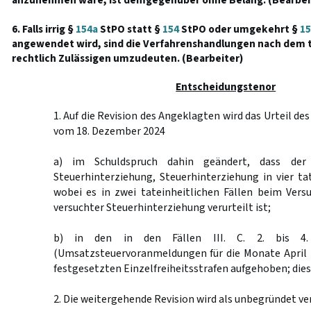
anzunehmen wäre, ist demgegenüber ohne Belang. (Bearbei
6. Falls irrig §
154a
StPO statt §
154
StPO oder umgekehrt §
15
angewendet wird, sind die Verfahrenshandlungen nach dem t
rechtlich Zulässigen umzudeuten. (Bearbeiter)
Entscheidungstenor
1. Auf die Revision des Angeklagten wird das Urteil des
vom 18. Dezember 2024
a) im Schuldspruch dahin geändert, dass der
Steuerhinterziehung, Steuerhinterziehung in vier tat
wobei es in zwei tateinheitlichen Fällen beim Vers
versuchter Steuerhinterziehung verurteilt ist;
b) in den in den Fällen III. C. 2. bis 4. 
(Umsatzsteuervoranmeldungen für die Monate April b
festgesetzten Einzelfreiheitsstrafen aufgehoben; dies
2. Die weitergehende Revision wird als unbegründet ve