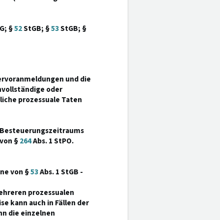
tG; §
52
StGB; §
53
StGB; §
uervoranmeldungen und die
vollständige oder
liche prozessuale Taten
s Besteuerungszeitraums
 von §
264
Abs. 1 StPO.
nne von §
53
Abs. 1 StGB -
mehreren prozessualen
 kann auch in Fällen der
nn die einzelnen