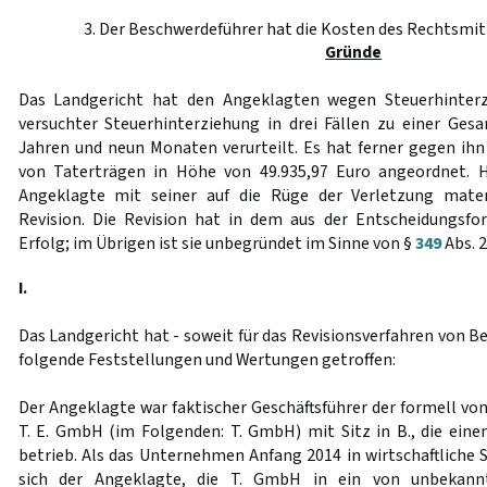
3. Der Beschwerdeführer hat die Kosten des Rechtsmitt
Gründe
Das Landgericht hat den Angeklagten wegen Steuerhinterz
versuchter Steuerhinterziehung in drei Fällen zu einer Gesa
Jahren und neun Monaten verurteilt. Es hat ferner gegen ihn
von Taterträgen in Höhe von 49.935,97 Euro angeordnet. 
Angeklagte mit seiner auf die Rüge der Verletzung mater
Revision. Die Revision hat in dem aus der Entscheidungsfo
Erfolg; im Übrigen ist sie unbegründet im Sinne von §
349
Abs. 2
I.
Das Landgericht hat - soweit für das Revisionsverfahren von 
folgende Feststellungen und Wertungen getroffen:
Der Angeklagte war faktischer Geschäftsführer der formell vo
T. E. GmbH (im Folgenden: T. GmbH) mit Sitz in B., die ei
betrieb. Als das Unternehmen Anfang 2014 in wirtschaftliche S
sich der Angeklagte, die T. GmbH in ein von unbekannt