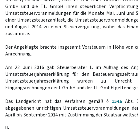
GmbH und die TL. GmbH ihren steuerlichen Verpflichtun
Umsatzsteuervoranmeldungen für die Monate Mai, Juni und 
einer Umsatzsteuerzahllast, die Umsatzsteuervoranmeldungen 
und August 2014 zu einer Steuervergütung, wobei das Finan
zustimmte.
Der Angeklagte brachte insgesamt Vorsteuern in Höhe von ca
Anrechnung.
Am 22. Juni 2016 gab Steuerberater L. im Auftrag des An
Umsatzsteuerjahreserklärung für den Besteuerungszeitr
Umsatzsteuerjahreserklärung wurden zu Unrech
Eingangsrechnungen der I. GmbH und der TL. GmbH geltend g
Das Landgericht hat das Verfahren gemäß §
154a
Abs. 2
abgegebenen unrichtigen Umsatzsteuervoranmeldungen de
April bis September 2014 mit Zustimmung der Staatsanwaltsch
II.