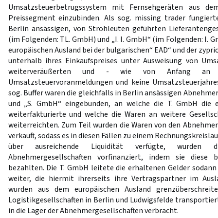
Umsatzsteuerbetrugssystem mit Fernsehgeräten aus de
Preissegment einzubinden. Als sog. missing trader fungierte
Berlin ansässigen, von Strohleuten geführten Lieferantenge
(im Folgenden: TL. GmbH) und „I. I. GmbH“ (im Folgenden: I. 
europäischen Ausland bei der bulgarischen“ EAD“ und der zyprio
unterhalb ihres Einkaufspreises unter Ausweisung von Um
weiterveräußerten und - wie von Anfang an b
Umsatzsteuervoranmeldungen und keine Umsatzsteuerjahres
sog. Buffer waren die gleichfalls in Berlin ansässigen Abnehm
und „S. GmbH“ eingebunden, an welche die T. GmbH die 
weiterfakturierte und welche die Waren an weitere Gesells
weiterreichten. Zum Teil wurden die Waren von den Abnehmer
verkauft, sodass es in diesen Fällen zu einem Rechnungskreisla
über ausreichende Liquidität verfügte, wurden
Abnehmergesellschaften vorfinanziert, indem sie diese b
bezahlten. Die T. GmbH leitete die erhaltenen Gelder sodann 
weiter, die hiermit ihrerseits ihre Vertragspartner im Au
wurden aus dem europäischen Ausland grenzüberschreit
Logistikgesellschaften in Berlin und Ludwigsfelde transportie
in die Lager der Abnehmergesellschaften verbracht.