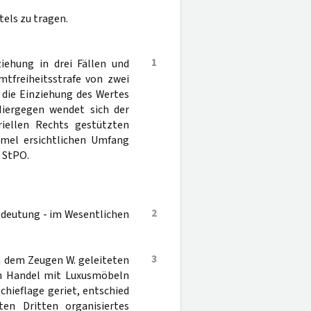
els zu tragen.
1
iehung in drei Fällen und
mtfreiheitsstrafe von zwei
 die Einziehung des Wertes
Hiergegen wendet sich der
iellen Rechts gestützten
rmel ersichtlichen Umfang
 StPO.
2
Bedeutung - im Wesentlichen
3
n dem Zeugen W. geleiteten
nen Handel mit Luxusmöbeln
chieflage geriet, entschied
en Dritten organisiertes