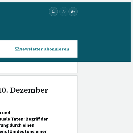
A-
A+
Newsletter abonnieren
 10. Dezember
n und
ale Taten: Begriff der
rung durch einen
rens (Umdeutung einer