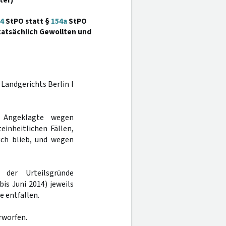
ter)
4
StPO statt §
154a
StPO
atsächlich Gewollten und
 Landgerichts Berlin I
 Angeklagte wegen
einheitlichen Fällen,
uch blieb, und wegen
der Urteilsgründe
is Juni 2014) jeweils
e entfallen.
rworfen.