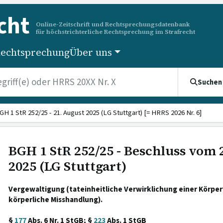
cht
Online-Zeitschrift und Rechtsprechungsdatenbank
für höchstrichterliche Rechtsprechung im Strafrecht
echtsprechung
Über uns
Suchen
GH 1 StR 252/25 - 21. August 2025 (LG Stuttgart) [= HRRS 2026 Nr. 6]
BGH 1 StR 252/25 - Beschluss vom 
2025 (LG Stuttgart)
Vergewaltigung (tateinheitliche Verwirklichung einer Körpe
körperliche Misshandlung).
§
177
Abs. 6 Nr. 1 StGB; §
223
Abs. 1 StGB