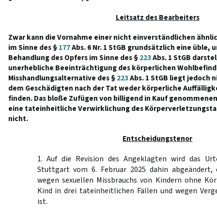
Leitsatz des Bearbeiters
Zwar kann die Vornahme einer nicht einverständlichen ähnli
im Sinne des §
177
Abs. 6 Nr. 1 StGB grundsätzlich eine üble
Behandlung des Opfers im Sinne des §
223
Abs. 1 StGB darstel
unerhebliche Beeinträchtigung des körperlichen Wohlbefind
Misshandlungsalternative des §
223
Abs. 1 StGB liegt jedoch n
dem Geschädigten nach der Tat weder körperliche Auffällig
finden. Das bloße Zufügen von billigend in Kauf genommene
eine tateinheitliche Verwirklichung des Körperverletzungs
nicht.
Entscheidungstenor
1. Auf die Revision des Angeklagten wird das Urt
Stuttgart vom 6. Februar 2025 dahin abgeändert, 
wegen sexuellen Missbrauchs von Kindern ohne Kö
Kind in drei tateinheitlichen Fällen und wegen Verg
ist.