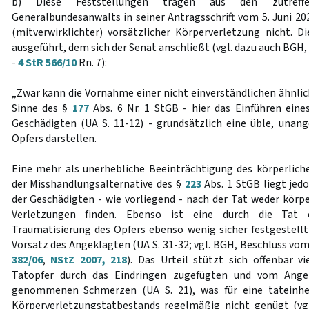
b) Diese Feststellungen tragen aus den zutreff
Generalbundesanwalts in seiner Antragsschrift vom 5. Juni 20
(mitverwirklichter) vorsätzlicher Körperverletzung nicht. D
ausgeführt, dem sich der Senat anschließt (vgl. dazu auch BGH,
-
4 StR 566/10
Rn. 7):
„Zwar kann die Vornahme einer nicht einverständlichen ähnli
Sinne des §
177
Abs. 6 Nr. 1 StGB - hier das Einführen eines
Geschädigten (UA S. 11-12) - grundsätzlich eine üble, una
Opfers darstellen.
Eine mehr als unerhebliche Beeinträchtigung des körperlic
der Misshandlungsalternative des §
223
Abs. 1 StGB liegt jedo
der Geschädigten - wie vorliegend - nach der Tat weder körpe
Verletzungen finden. Ebenso ist eine durch die Tat e
Traumatisierung des Opfers ebenso wenig sicher festgestellt
Vorsatz des Angeklagten (UA S. 31-32; vgl. BGH, Beschluss vo
382/06
,
NStZ 2007, 218
). Das Urteil stützt sich offenbar v
Tatopfer durch das Eindringen zugefügten und vom Angek
genommenen Schmerzen (UA S. 21), was für eine tateinhei
Körperverletzungstatbestands regelmäßig nicht genügt (vg