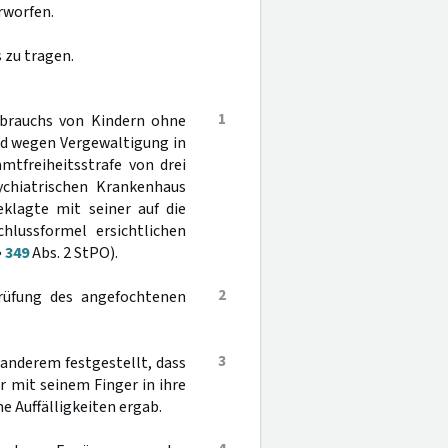
rworfen.
 zu tragen.
1
sbrauchs von Kindern ohne
nd wegen Vergewaltigung in
mtfreiheitsstrafe von drei
ychiatrischen Krankenhaus
klagte mit seiner auf die
hlussformel ersichtlichen
§
349
Abs. 2 StPO).
2
prüfung des angefochtenen
3
r anderem festgestellt, dass
 mit seinem Finger in ihre
e Auffälligkeiten ergab.