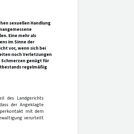
chen sexuellen Handlung
, unangemessene
len. Eine mehr als
ens im Sinne der
icht vor, wenn sich bei
keiten noch Verletzungen
n Schmerzen genügt für
tatbestands regelmäßig
eil des Landgerichts
dass der Angeklagte
rperkontakt mit dem
ewaltigung verurteilt