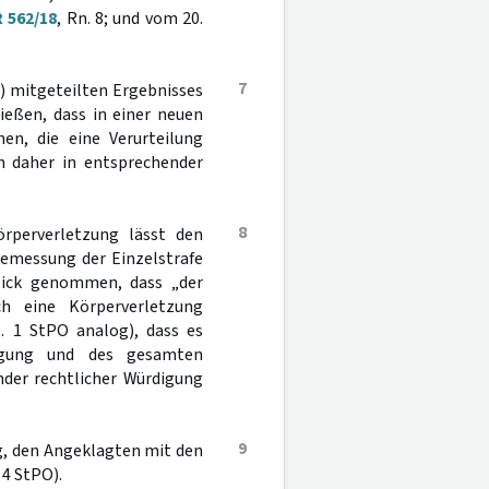
R 562/18
, Rn. 8; und vom 20.
7
2) mitgeteilten Ergebnisses
ießen, dass in einer neuen
en, die eine Verurteilung
h daher in entsprechender
8
örperverletzung lässt den
Bemessung der Einzelstrafe
 Blick genommen, dass „der
ch eine Körperverletzung
. 1 StPO analog), dass es
fügung und des gesamten
nder rechtlicher Würdigung
9
lig, den Angeklagten mit den
 4 StPO).