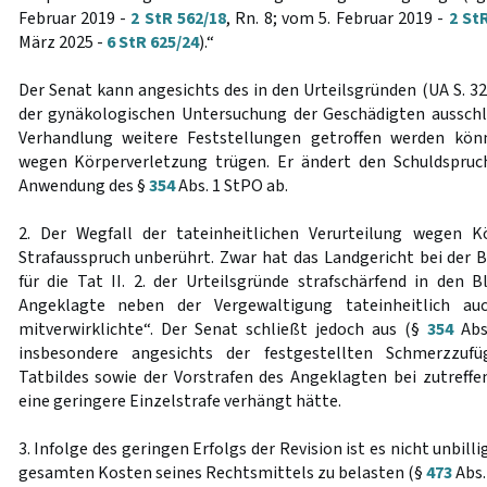
Februar 2019 -
2 StR 562/18
, Rn. 8; vom 5. Februar 2019 -
2 St
März 2025 -
6 StR 625/24
).“
Der Senat kann angesichts des in den Urteilsgründen (UA S. 3
der gynäkologischen Untersuchung der Geschädigten ausschl
Verhandlung weitere Feststellungen getroffen werden könn
wegen Körperverletzung trügen. Er ändert den Schuldspruc
Anwendung des §
354
Abs. 1 StPO ab.
2. Der Wegfall der tateinheitlichen Verurteilung wegen K
Strafausspruch unberührt. Zwar hat das Landgericht bei der 
für die Tat II. 2. der Urteilsgründe strafschärfend in den
Angeklagte neben der Vergewaltigung tateinheitlich au
mitverwirklichte“. Der Senat schließt jedoch aus (§
354
Abs
insbesondere angesichts der festgestellten Schmerzzu
Tatbildes sowie der Vorstrafen des Angeklagten bei zutreffe
eine geringere Einzelstrafe verhängt hätte.
3. Infolge des geringen Erfolgs der Revision ist es nicht unbil
gesamten Kosten seines Rechtsmittels zu belasten (§
473
Abs.