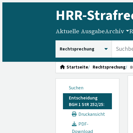
HRR
-Strafre
Aktuelle Ausgabe
Archiv
R
HRRS durchsuchen
Startseite
Rechtsprechung
B
Suchen
Entscheidung
BGH 1 StR 252/25:
Druckansicht
PDF-
Download