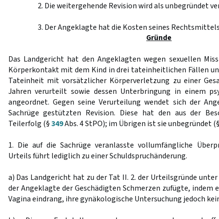
2. Die weitergehende Revision wird als unbegründet ve
3. Der Angeklagte hat die Kosten seines Rechtsmittels
Gründe
Das Landgericht hat den Angeklagten wegen sexuellen Mis
Körperkontakt mit dem Kind in drei tateinheitlichen Fällen u
Tateinheit mit vorsätzlicher Körperverletzung zu einer Gesa
Jahren verurteilt sowie dessen Unterbringung in einem ps
angeordnet. Gegen seine Verurteilung wendet sich der Ange
Sachrüge gestützten Revision. Diese hat den aus der Besc
Teilerfolg (§
349
Abs. 4 StPO); im Übrigen ist sie unbegründet (
1. Die auf die Sachrüge veranlasste vollumfängliche Über
Urteils führt lediglich zu einer Schuldspruchänderung.
a) Das Landgericht hat zu der Tat II. 2. der Urteilsgründe unte
der Angeklagte der Geschädigten Schmerzen zufügte, indem er
Vagina eindrang, ihre gynäkologische Untersuchung jedoch kein