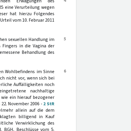
4
enden Erwägungen des
25 eine Verurteilung wegen
ieser hat hierzu Folgendes
 Urteil vom 10. Februar 2011
5
chen sexuellen Handlung im
 Fingers in die Vagina der
ngemessene Behandlung des
6
hen Wohlbefindens im Sinne
ch nicht vor, wenn sich bei
rliche Auffälligkeiten noch
ingetretene nachhaltige
 wie ein hierauf bezogener
m 22. November 2006 -
2 StR
ielmehr allein auf die dem
lagten billigend in Kauf
tliche Verwirklichung des
l. BGH, Beschlüsse vom 5.