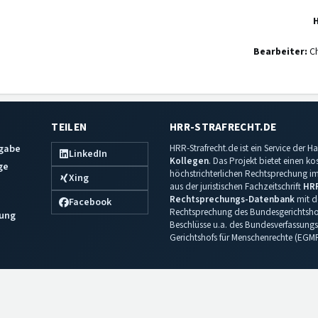
Bearbeiter:
Ch
TEILEN
HRR-STRAFRECHT.DE
sgabe
HRR-Strafrecht.de ist ein Service der
LinkedIn
Kollegen
. Das Projekt bietet einen k
ge
höchstrichterlichen Rechtsprechung im 
Xing
aus der juristischen Fachzeitschrift
HR
Rechtsprechungs-Datenbank
mit de
Facebook
Rechtsprechung des Bundesgerichtshof
ung
Beschlüsse u.a. des Bundesverfassungs
Gerichtshofs für Menschenrechte (EGM
Impressum
·
Datenschutz