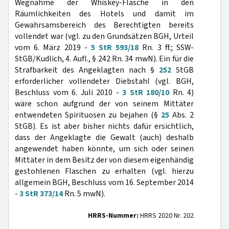
Wegnahme der Whiskey-Flasche in den
Räumlichkeiten des Hotels und damit im
Gewahrsamsbereich des Berechtigten bereits
vollendet war (vgl. zu den Grundsätzen BGH, Urteil
vom 6. März 2019 -
5 StR 593/18
Rn. 3 ff.; SSW-
StGB/Kudlich, 4. Aufl., § 242 Rn. 34 mwN). Ein für die
Strafbarkeit des Angeklagten nach §
252
StGB
erforderlicher vollendeter Diebstahl (vgl. BGH,
Beschluss vom 6. Juli 2010 -
3 StR 180/10
Rn. 4)
wäre schon aufgrund der von seinem Mittäter
entwendeten Spirituosen zu bejahen (§
25
Abs. 2
StGB). Es ist aber bisher nichts dafür ersichtlich,
dass der Angeklagte die Gewalt (auch) deshalb
angewendet haben könnte, um sich oder seinen
Mittäter in dem Besitz der von diesem eigenhändig
gestohlenen Flaschen zu erhalten (vgl. hierzu
allgemein BGH, Beschluss vom 16. September 2014
-
3 StR 373/14
Rn. 5 mwN).
HRRS-Nummer:
HRRS 2020 Nr. 202