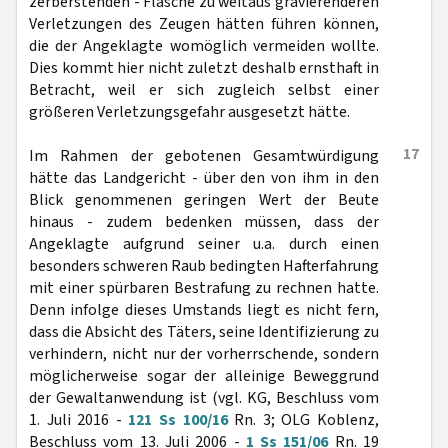
zerberstenden - Flasche zu weitaus gravierenderen
Verletzungen des Zeugen hätten führen können,
die der Angeklagte womöglich vermeiden wollte.
Dies kommt hier nicht zuletzt deshalb ernsthaft in
Betracht, weil er sich zugleich selbst einer
größeren Verletzungsgefahr ausgesetzt hätte.
17
Im Rahmen der gebotenen Gesamtwürdigung
hätte das Landgericht - über den von ihm in den
Blick genommenen geringen Wert der Beute
hinaus - zudem bedenken müssen, dass der
Angeklagte aufgrund seiner u.a. durch einen
besonders schweren Raub bedingten Hafterfahrung
mit einer spürbaren Bestrafung zu rechnen hatte.
Denn infolge dieses Umstands liegt es nicht fern,
dass die Absicht des Täters, seine Identifizierung zu
verhindern, nicht nur der vorherrschende, sondern
möglicherweise sogar der alleinige Beweggrund
der Gewaltanwendung ist (vgl. KG, Beschluss vom
1. Juli 2016 -
121 Ss 100/16
Rn. 3; OLG Koblenz,
Beschluss vom 13. Juli 2006 -
1 Ss 151/06
Rn. 19