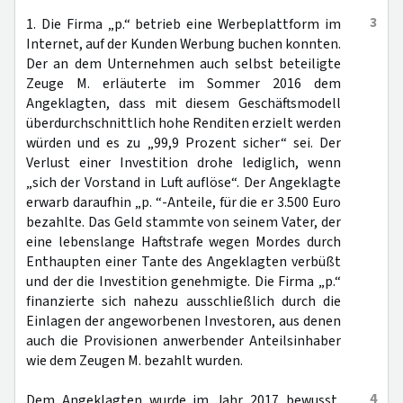
3
1. Die Firma „p.“ betrieb eine Werbeplattform im
Internet, auf der Kunden Werbung buchen konnten.
Der an dem Unternehmen auch selbst beteiligte
Zeuge M. erläuterte im Sommer 2016 dem
Angeklagten, dass mit diesem Geschäftsmodell
überdurchschnittlich hohe Renditen erzielt werden
würden und es zu „99,9 Prozent sicher“ sei. Der
Verlust einer Investition drohe lediglich, wenn
„sich der Vorstand in Luft auflöse“. Der Angeklagte
erwarb daraufhin „p. “-Anteile, für die er 3.500 Euro
bezahlte. Das Geld stammte von seinem Vater, der
eine lebenslange Haftstrafe wegen Mordes durch
Enthaupten einer Tante des Angeklagten verbüßt
und der die Investition genehmigte. Die Firma „p.“
finanzierte sich nahezu ausschließlich durch die
Einlagen der angeworbenen Investoren, aus denen
auch die Provisionen anwerbender Anteilsinhaber
wie dem Zeugen M. bezahlt wurden.
4
Dem Angeklagten wurde im Jahr 2017 bewusst,