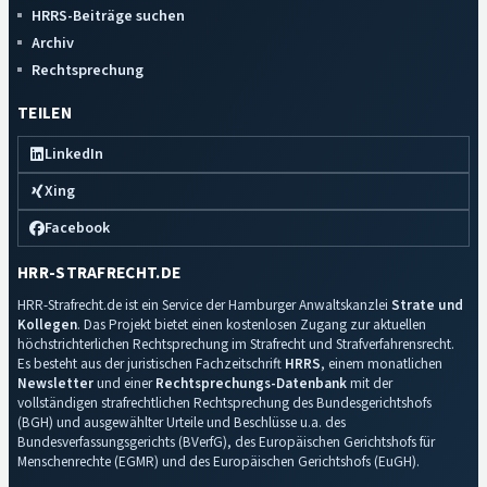
HRRS-Beiträge suchen
Archiv
Rechtsprechung
TEILEN
LinkedIn
Xing
Facebook
HRR-STRAFRECHT.DE
HRR-Strafrecht.de ist ein Service der Hamburger Anwaltskanzlei
Strate und
Kollegen
. Das Projekt bietet einen kostenlosen Zugang zur aktuellen
höchstrichterlichen Rechtsprechung im Strafrecht und Strafverfahrensrecht.
Es besteht aus der juristischen Fachzeitschrift
HRRS
, einem monatlichen
Newsletter
und einer
Rechtsprechungs-Datenbank
mit der
vollständigen strafrechtlichen Rechtsprechung des Bundesgerichtshofs
(BGH) und ausgewählter Urteile und Beschlüsse u.a. des
Bundesverfassungsgerichts (BVerfG), des Europäischen Gerichtshofs für
Menschenrechte (EGMR) und des Europäischen Gerichtshofs (EuGH).