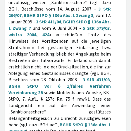
unzulässig weiten „Sanktionsschere“ (vgl. dazu
BGH, Beschlüsse vom 14. August 2007 -
3 StR
266/07
,
BGHR StPO § 136a Abs. 1 Zwang 8
; vom 12.
Januar 2005 -
3 StR 411/04
,
BGHR StPO § 136a Abs.
1 Zwang 7
und vom 9. Juni 2004 -
5 StR 579/03
,
wistra 2004, 424
) ausschließen. Trotz des
Hinweises des Vorsitzenden auf die jeweiligen
Strafrahmen bei geständiger Einlassung bzw.
streitiger Verhandlung blieb der Angeklagte beim
Bestreiten der Tatvorwürfe. Er befand sich damit
ersichtlich nicht in einer Drucksituation, die ihn zur
Ablegung eines Geständnisses drängte (vgl. BGH,
Beschluss vom 28. Oktober 2008 -
3 StR 431/08
,
BGHR StPO vor § 1/faires Verfahren
Vereinbarung 26
sowie Moldenhauer/ Wenske, KK-
StPO, 7. Aufl., § 257c Rn. 75 f. mwN). Dass das
Landgericht ein auf die Anwendung einer
„Sanktionsschere“ gestütztes
Befangenheitsgesuch zu Unrecht zurückgewiesen
habe (vgl. dazu BGH aaO,
BGHR StPO § 136a Abs. 1