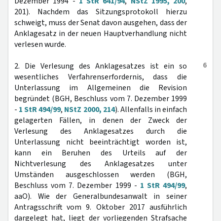
Dezember 1994 -
1 StR 641/94
,
NStZ 1995, 200
,
201). Nachdem das Sitzungsprotokoll hierzu
schweigt, muss der Senat davon ausgehen, dass der
Anklagesatz in der neuen Hauptverhandlung nicht
verlesen wurde.
6
2. Die Verlesung des Anklagesatzes ist ein so
wesentliches Verfahrenserfordernis, dass die
Unterlassung im Allgemeinen die Revision
begründet (BGH, Beschluss vom 7. Dezember 1999
-
1 StR 494/99
,
NStZ 2000, 214
). Allenfalls in einfach
gelagerten Fällen, in denen der Zweck der
Verlesung des Anklagesatzes durch die
Unterlassung nicht beeinträchtigt worden ist,
kann ein Beruhen des Urteils auf der
Nichtverlesung des Anklagesatzes unter
Umständen ausgeschlossen werden (BGH,
Beschluss vom 7. Dezember 1999 -
1 StR 494/99
,
aaO). Wie der Generalbundesanwalt in seiner
Antragsschrift vom 9. Oktober 2017 ausführlich
dargelegt hat, liegt der vorliegenden Strafsache