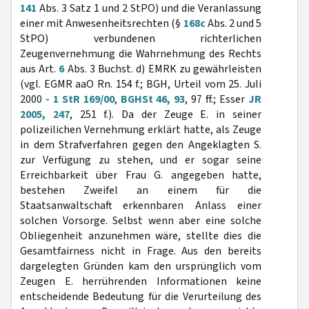
141
Abs. 3 Satz 1 und 2 StPO) und die Veranlassung
einer mit Anwesenheitsrechten (§
168c
Abs. 2 und 5
StPO) verbundenen richterlichen
Zeugenvernehmung die Wahrnehmung des Rechts
aus Art.
6
Abs. 3 Buchst. d) EMRK zu gewährleisten
(vgl. EGMR aaO Rn. 154 f.; BGH, Urteil vom 25. Juli
2000 -
1 StR 169/00
,
BGHSt 46, 93
, 97 ff.; Esser
JR
2005, 247
, 251 f.). Da der Zeuge E. in seiner
polizeilichen Vernehmung erklärt hatte, als Zeuge
in dem Strafverfahren gegen den Angeklagten S.
zur Verfügung zu stehen, und er sogar seine
Erreichbarkeit über Frau G. angegeben hatte,
bestehen Zweifel an einem für die
Staatsanwaltschaft erkennbaren Anlass einer
solchen Vorsorge. Selbst wenn aber eine solche
Obliegenheit anzunehmen wäre, stellte dies die
Gesamtfairness nicht in Frage. Aus den bereits
dargelegten Gründen kam den ursprünglich vom
Zeugen E. herrührenden Informationen keine
entscheidende Bedeutung für die Verurteilung des