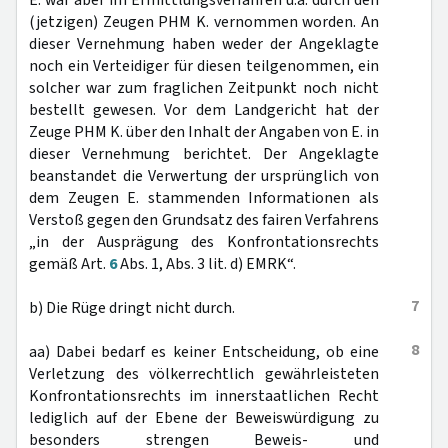
E. war aber im Ermittlungsverfahren u.a. durch den
(jetzigen) Zeugen PHM K. vernommen worden. An
dieser Vernehmung haben weder der Angeklagte
noch ein Verteidiger für diesen teilgenommen, ein
solcher war zum fraglichen Zeitpunkt noch nicht
bestellt gewesen. Vor dem Landgericht hat der
Zeuge PHM K. über den Inhalt der Angaben von E. in
dieser Vernehmung berichtet. Der Angeklagte
beanstandet die Verwertung der ursprünglich von
dem Zeugen E. stammenden Informationen als
Verstoß gegen den Grundsatz des fairen Verfahrens
„in der Ausprägung des Konfrontationsrechts
gemäß Art.
6
Abs. 1, Abs. 3 lit. d) EMRK“.
7
b) Die Rüge dringt nicht durch.
8
aa) Dabei bedarf es keiner Entscheidung, ob eine
Verletzung des völkerrechtlich gewährleisteten
Konfrontationsrechts im innerstaatlichen Recht
lediglich auf der Ebene der Beweiswürdigung zu
besonders strengen Beweis- und