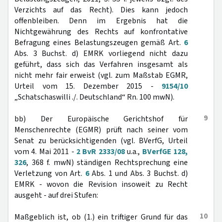
Verzichts auf das Recht). Dies kann jedoch
offenbleiben. Denn im Ergebnis hat die
Nichtgewährung des Rechts auf konfrontative
Befragung eines Belastungszeugen gemäß Art.
6
Abs. 3 Buchst. d) EMRK vorliegend nicht dazu
geführt, dass sich das Verfahren insgesamt als
nicht mehr fair erweist (vgl. zum Maßstab EGMR,
Urteil vom 15. Dezember 2015 -
9154/10
„Schatschaswilli ./. Deutschland“ Rn. 100 mwN).
9
bb) Der Europäische Gerichtshof für
Menschenrechte (EGMR) prüft nach seiner vom
Senat zu berücksichtigenden (vgl. BVerfG, Urteil
vom 4. Mai 2011 -
2 BvR 2333/08
u.a.,
BVerfGE 128,
326
, 368 f. mwN) ständigen Rechtsprechung eine
Verletzung von Art.
6
Abs. 1 und Abs. 3 Buchst. d)
EMRK - wovon die Revision insoweit zu Recht
ausgeht - auf drei Stufen:
10
Maßgeblich ist, ob (1.) ein triftiger Grund für das