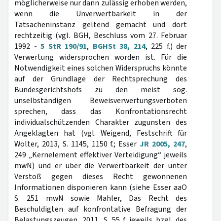
möglicherweise nur dann zulässig erhoben werden,
wenn die Unverwertbarkeit in der
Tatsacheninstanz geltend gemacht und dort
rechtzeitig (vgl. BGH, Beschluss vom 27. Februar
1992 -
5 StR 190/91
,
BGHSt 38, 214
, 225 f.) der
Verwertung widersprochen worden ist. Für die
Notwendigkeit eines solchen Widerspruchs könnte
auf der Grundlage der Rechtsprechung des
Bundesgerichtshofs zu den meist sog.
unselbständigen Beweisverwertungsverboten
sprechen, dass das Konfrontationsrecht
individualschützenden Charakter zugunsten des
Angeklagten hat (vgl. Weigend, Festschrift für
Wolter, 2013, S. 1145, 1150 f.; Esser
JR 2005, 247
,
249 „Kernelement effektiver Verteidigung“ jeweils
mwN) und er über die Verwertbarkeit der unter
Verstoß gegen dieses Recht gewonnenen
Informationen disponieren kann (siehe Esser aaO
S. 251 mwN sowie Mahler, Das Recht des
Beschuldigten auf konfrontative Befragung der
Belastungszeugen, 2011, S. 55 f. jeweils bzgl. des