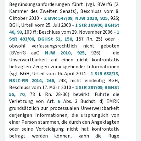
Begründungsanforderungen führt (vgl. BVerfG [2.
Kammer des Zweiten Senats], Beschluss vom 8.
Oktober 2010 -
2 BvR 547/08
,
NJW 2010, 925
, 926;
BGH, Urteil vom 25. Juli 2000 -
1 StR 169/00
,
BGHSt
46, 93
, 103 ff.; Beschluss vom 29. November 2006 -
1
StR 493/06
,
BGHSt 51, 150
, 157 Rn. 25) oder -
obwohl verfassungsrechtlich nicht geboten
(BVerfG aaO
NJW 2010, 925
, 926) - die
Unverwertbarkeit auf einen nicht konfrontativ
befragten Zeugen zurückgehender Informationen
(vgl. BGH, Urteil vom 16. April 2014 -
1 StR 638/13
,
NStZ-RR 2014, 246
, 248; nicht eindeutig BGH,
Beschluss vom 17. März 2010 -
2 StR 397/09
,
BGHSt
55, 70
, 78 f. Rn. 28-30) bewirkt. Führte die
Verletzung von Art.
6
Abs. 3 Buchst. d) EMRK
grundsätzlich zur prozessualen Unverwertbarkeit
derjenigen Informationen, die ursprünglich von
einer Person stammen, die durch den Angeklagten
oder seine Verteidigung nicht hat konfrontativ
befragt werden können, kann die Rüge