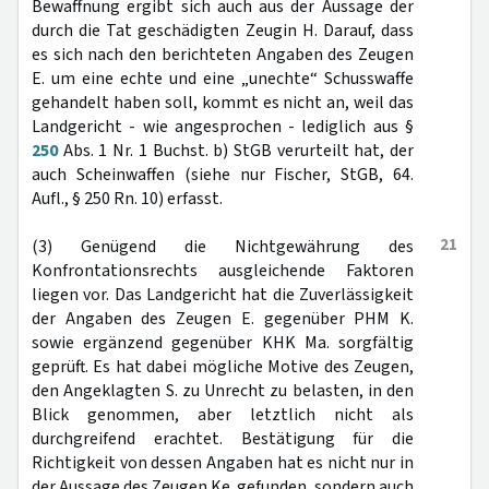
Bewaffnung ergibt sich auch aus der Aussage der
durch die Tat geschädigten Zeugin H. Darauf, dass
es sich nach den berichteten Angaben des Zeugen
E. um eine echte und eine „unechte“ Schusswaffe
gehandelt haben soll, kommt es nicht an, weil das
Landgericht - wie angesprochen - lediglich aus §
250
Abs. 1 Nr. 1 Buchst. b) StGB verurteilt hat, der
auch Scheinwaffen (siehe nur Fischer, StGB, 64.
Aufl., § 250 Rn. 10) erfasst.
21
(3) Genügend die Nichtgewährung des
Konfrontationsrechts ausgleichende Faktoren
liegen vor. Das Landgericht hat die Zuverlässigkeit
der Angaben des Zeugen E. gegenüber PHM K.
sowie ergänzend gegenüber KHK Ma. sorgfältig
geprüft. Es hat dabei mögliche Motive des Zeugen,
den Angeklagten S. zu Unrecht zu belasten, in den
Blick genommen, aber letztlich nicht als
durchgreifend erachtet. Bestätigung für die
Richtigkeit von dessen Angaben hat es nicht nur in
der Aussage des Zeugen Ke. gefunden, sondern auch