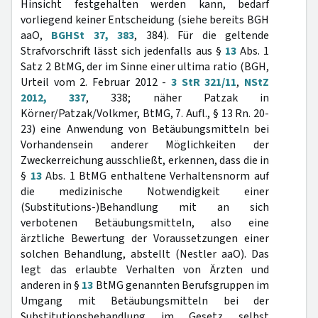
Hinsicht festgehalten werden kann, bedarf
vorliegend keiner Entscheidung (siehe bereits BGH
aaO,
BGHSt 37, 383
, 384). Für die geltende
Strafvorschrift lässt sich jedenfalls aus §
13
Abs. 1
Satz 2 BtMG, der im Sinne einer ultima ratio (BGH,
Urteil vom 2. Februar 2012 -
3 StR 321/11
,
NStZ
2012, 337
, 338; näher Patzak in
Körner/Patzak/Volkmer, BtMG, 7. Aufl., § 13 Rn. 20-
23) eine Anwendung von Betäubungsmitteln bei
Vorhandensein anderer Möglichkeiten der
Zweckerreichung ausschließt, erkennen, dass die in
§
13
Abs. 1 BtMG enthaltene Verhaltensnorm auf
die medizinische Notwendigkeit einer
(Substitutions-)Behandlung mit an sich
verbotenen Betäubungsmitteln, also eine
ärztliche Bewertung der Voraussetzungen einer
solchen Behandlung, abstellt (Nestler aaO). Das
legt das erlaubte Verhalten von Ärzten und
anderen in §
13
BtMG genannten Berufsgruppen im
Umgang mit Betäubungsmitteln bei der
Substitutionsbehandlung im Gesetz selbst