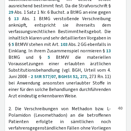
ausreichend bestimmt fest. Da die Strafvorschrift §
29
Abs. 1 Satz 1 Nr. 6 Buchst. a BtMG an eine gegen
§
13
Abs. 1 BtMG verstoßende Verschreibung
anknüpft, entspricht sie ihrerseits dem
verfassungsrechtlichen Bestimmtheitsgebot. Die
inhaltlich klaren und sehr detaillierten Vorgaben in
§
5
BtMVV stehen mit Art.
103
Abs. 2 GG ebenfalls in
Einklang. In ihrem Zusammenspiel normieren §
13
BtMG und §
5
BtMVV die materiellen
Voraussetzungen einer erlaubten ärztlichen
Substitutionsbehandlung (vgl. BGH, Urteil vom 4.
Juni 2008 -
2 StR 577/07
,
BGHSt 52, 271
, 273 Rn. 11)
bei Anwendung ansonsten unerlaubter Stoffe in
einer für den solche Behandlungen durchführenden
Arzt eindeutig erkennbaren Weise.
40
2. Die Verschreibungen von Methadon bzw. L-
Polamidon (Levomethadon) an die betroffenen
Patienten erfolgte in sämtlichen noch
verfahrensgegenständlichen Fällen ohne Vorliegen