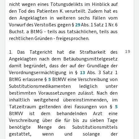
nicht wegen eines Tötungsdelikts im Hinblick auf
den Tod des Patienten K. verurteilt. Zudem hat es
den Angeklagten in weiteren sechs Fällen vom
Vorwurf des Verstoßes gegen §
29
Abs. 1 Satz 1 Nr. 6
Buchst. a BtMG - teils aus tatsächlichen, teils aus
rechtlichen Gründen - freigesprochen.
19
1. Das Tatgericht hat die Strafbarkeit des
Angeklagten nach dem Betäubungsmittelgesetz
damit begründet, dass der auf der Grundlage der
Verordnungsermächtigung in §
13
Abs. 3 Satz 1
BtMG erlassene §
5
BtMVV eine Verschreibung von
Substitutionsmedikamenten lediglich unter
bestimmten Voraussetzungen zulässt. Nach den
inhaltlich weitgehend übereinstimmenden, im
Tatzeitraum geltenden drei Fassungen von §
5
BtMVV ist dem behandelnden Arzt eine
Verschreibung über die für bis zu sieben Tage
benötigte Menge des Substitutionsmittels
gestattet, wenn und solange der