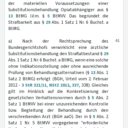
der materiellen Voraussetzungen einer
Substitutionsbehandlung Opiatabhängiger aus §
13
BtMG i.V.m. §
5
BtMVV. Das begründet die
Strafbarkeit aus §
29
Abs. 1 Satz 1 Nr. 6 Buchst. a
BtMG.
41
a) Nach der Rechtsprechung des
Bundesgerichtshofs verwirklicht eine ärztliche
Substitutionsbehandlung den Straftatbestand §
29
Abs. 1 Satz 1 Nr. 6 Buchst. a BtMG, wenn eine solche
ohne Indikationsstellung oder ohne ausreichende
Prüfung von Behandlungsalternativen (§
13
Abs. 1
Satz 2 BtMG) erfolgt (BGH, Urteil vom 2. Februar
2012 -
3 StR 321/11
,
NStZ 2012, 337
, 338). Gleiches
gilt im Hinblick auf die Konkretisierung der
gesetzlichen Verhaltensnormen durch §
5
Abs. 2
Satz 1 BtMVV bei einer unzureichenden Kontrolle
bzw. Begleitung der Behandlung durch den
verschreibenden Arzt (BGH aaO). Der in §
5
Abs. 2
Satz 1 Nr. 5 BtMVV vorgegebene "erforderliche