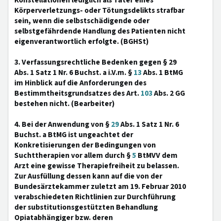
Konstellationen lediglich als Täter eines
Körperverletzungs- oder Tötungsdelikts strafbar
sein, wenn die selbstschädigende oder
selbstgefährdende Handlung des Patienten nicht
eigenverantwortlich erfolgte. (BGHSt)
3. Verfassungsrechtliche Bedenken gegen § 29
Abs. 1 Satz 1 Nr. 6 Buchst. a i.V.m. §
13
Abs. 1 BtMG
im Hinblick auf die Anforderungen des
Bestimmtheitsgrundsatzes des Art.
103
Abs. 2 GG
bestehen nicht. (Bearbeiter)
4. Bei der Anwendung von §
29
Abs. 1 Satz 1 Nr. 6
Buchst. a BtMG ist ungeachtet der
Konkretisierungen der Bedingungen von
Suchttherapien vor allem durch §
5
BtMVV dem
Arzt eine gewisse Therapiefreiheit zu belassen.
Zur Ausfüllung dessen kann auf die von der
Bundesärztekammer zuletzt am 19. Februar 2010
verabschiedeten Richtlinien zur Durchführung
der substitutionsgestützten Behandlung
Opiatabhängiger bzw. deren