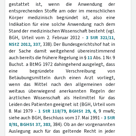
gestattet ist, wenn die Anwendung der
entsprechenden Stoffe am oder im menschlichen
Körper medizinisch begründet ist, also eine
Indikation für eine solche Anwendung nach dem
Stand der medizinischen Wissenschaft besteht (vgl.
BGH, Urteil vom 2. Februar 2012 -
3 StR 321/11
,
NStZ 2012, 337
, 338). Der Bundesgerichtshof hat in
der Sache damit weitgehend übereinstimmend
auch bereits die frühere Regelung in §
11
Abs. 1 Nr. 9
Buchst. a BtMG 1972 dahingehend ausgelegt, dass
eine begründete Verschreibung von
Betäubungsmitteln durch einen Arzt vorliegt,
wenn das Mittel nach den allgemeinen oder
weitaus überwiegend anerkannten Regeln der
ärztlichen Wissenschaft als Heilmittel für das
Leiden des Patienten geeignet ist (BGH, Urteil vom
8. Mai 1979 -
1 StR 118/79
,
BGHSt 29, 6
, 9 mwN;
siehe auch BGH, Beschluss vom 17. Mai 1991 -
3 StR
8/91
,
BGHSt 37, 383
, 384). Ob an der vorgenannten
Auslegung auch für das geltende Recht in jeder