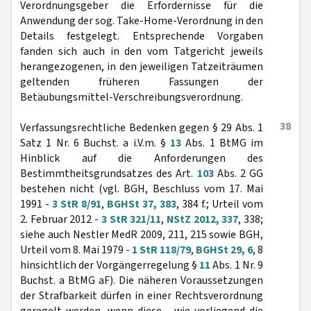
Verordnungsgeber die Erfordernisse für die
Anwendung der sog. Take-Home-Verordnung in den
Details festgelegt. Entsprechende Vorgaben
fanden sich auch in den vom Tatgericht jeweils
herangezogenen, in den jeweiligen Tatzeiträumen
geltenden früheren Fassungen der
Betäubungsmittel-Verschreibungsverordnung.
38
Verfassungsrechtliche Bedenken gegen § 29 Abs. 1
Satz 1 Nr. 6 Buchst. a i.V.m. §
13
Abs. 1 BtMG im
Hinblick auf die Anforderungen des
Bestimmtheitsgrundsatzes des Art.
103
Abs. 2 GG
bestehen nicht (vgl. BGH, Beschluss vom 17. Mai
1991 -
3 StR 8/91
,
BGHSt 37, 383
, 384 f.; Urteil vom
2. Februar 2012 -
3 StR 321/11
,
NStZ 2012, 337
, 338;
siehe auch Nestler MedR 2009, 211, 215 sowie BGH,
Urteil vom 8. Mai 1979 -
1 StR 118/79
,
BGHSt 29, 6
, 8
hinsichtlich der Vorgängerregelung §
11
Abs. 1 Nr. 9
Buchst. a BtMG aF). Die näheren Voraussetzungen
der Strafbarkeit dürfen in einer Rechtsverordnung