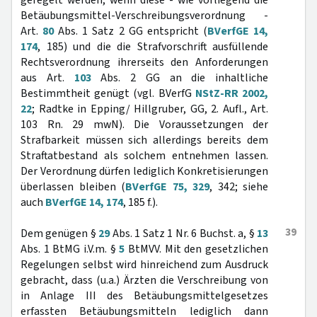
geregelt werden, wenn diese - wie vorliegend die
Betäubungsmittel-Verschreibungsverordnung -
Art.
80
Abs. 1 Satz 2 GG entspricht (
BVerfGE 14,
174
, 185) und die die Strafvorschrift ausfüllende
Rechtsverordnung ihrerseits den Anforderungen
aus Art.
103
Abs. 2 GG an die inhaltliche
Bestimmtheit genügt (vgl. BVerfG
NStZ-RR 2002,
22
; Radtke in Epping/ Hillgruber, GG, 2. Aufl., Art.
103 Rn. 29 mwN). Die Voraussetzungen der
Strafbarkeit müssen sich allerdings bereits dem
Straftatbestand als solchem entnehmen lassen.
Der Verordnung dürfen lediglich Konkretisierungen
überlassen bleiben (
BVerfGE 75, 329
, 342; siehe
auch
BVerfGE 14, 174
, 185 f.).
39
Dem genügen §
29
Abs. 1 Satz 1 Nr. 6 Buchst. a, §
13
Abs. 1 BtMG i.V.m. §
5
BtMVV. Mit den gesetzlichen
Regelungen selbst wird hinreichend zum Ausdruck
gebracht, dass (u.a.) Ärzten die Verschreibung von
in Anlage III des Betäubungsmittelgesetzes
erfassten Betäubungsmitteln lediglich dann