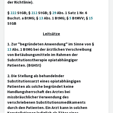
der Richtlinie).
§
222
StGB; §
212
StGB; §
29
Abs. 1 Satz 1 Nr. 6
Buchst. a BtMG; §
13
Abs. 1 BtMG; §
5
BtMVV; §
15
StGB
Leitsätze
1. Zur "begründeten Anwendung" im Sinne von §
13
Abs. 1 BtMG bei der ärztlichen Verschreibung
von Betäubungsmitteln im Rahmen der
Substitutionstherapie opiatabhängiger
Patienten. (BGHSt)
2. Die Stellung als behandelnder
Substitutionsarzt eines opiatabhängigen
Patienten als solche begründet keine
Handlungsherrschaft des Arztes bei
missbräuchlicher Verwendung des
verschriebenen Substitutionsmedikaments
durch den Patienten. Ein Arzt kann in solchen