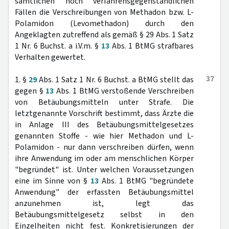
sämtlichen noch verfahrensgegenständlichen
Fällen die Verschreibungen von Methadon bzw. L-
Polamidon (Levomethadon) durch den
Angeklagten zutreffend als gemäß § 29 Abs. 1 Satz
1 Nr. 6 Buchst. a i.V.m. §
13
Abs. 1 BtMG strafbares
Verhalten gewertet.
37
1. §
29
Abs. 1 Satz 1 Nr. 6 Buchst. a BtMG stellt das
gegen §
13
Abs. 1 BtMG verstoßende Verschreiben
von Betäubungsmitteln unter Strafe. Die
letztgenannte Vorschrift bestimmt, dass Ärzte die
in Anlage III des Betäubungsmittelgesetzes
genannten Stoffe - wie hier Methadon und L-
Polamidon - nur dann verschreiben dürfen, wenn
ihre Anwendung im oder am menschlichen Körper
"begründet" ist. Unter welchen Voraussetzungen
eine im Sinne von §
13
Abs. 1 BtMG "begründete
Anwendung" der erfassten Betäubungsmittel
anzunehmen ist, legt das
Betäubungsmittelgesetz selbst in den
Einzelheiten nicht fest. Konkretisierungen der