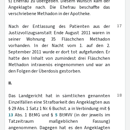
s) Ehefrau zu übergeben. Diesem Wunsch kam der
Angeklagte nach. Die Ehefrau beschaffte das
verschriebene Methadon in der Apotheke.
17
Nach der Entlassung des Patienten aus der
Justizvollzugsanstalt Ende August 2011 waren in
seiner Wohnung 35 Fläschchen Methadon
vorhanden. In der Nacht vom 1. auf den 2.
September 2011 wurde er dort tot aufgefunden. Er
hatte den Inhalt von zumindest drei Fläschchen
Methadon intravenös eingenommen und war an
den Folgen der Überdosis gestorben.
II.
18
Das Landgericht hat in sämtlichen genannten
Einzelfällen eine Strafbarkeit des Angeklagten aus
§ 29 Abs. 1 Satz 1 Nr. 6 Buchst. a in Verbindung mit §
13
Abs. 1 BtMG und §
5
BtMVV (in der jeweils im
Tatzeitraum maßgeblichen Fassung)
angenommen. Dagegen hat es den Angeklagten